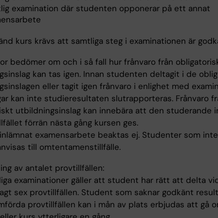
lig examination där studenten opponerar på ett annat
ensarbete
änd kurs krävs att samtliga steg i examinationen är godk
r bedömer om och i så fall hur frånvaro från obligatoris
gsinslag kan tas igen. Innan studenten deltagit i de oblig
gsinslagen eller tagit igen frånvaro i enlighet med exami
ar kan inte studieresultaten slutrapporteras. Frånvaro fr
iskt utbildningsinslag kan innebära att den studerande i
illfället förrän nästa gång kursen ges.
 inlämnat examensarbete beaktas ej. Studenter som int
hänvisas till omtentamenstillfälle.
ng av antalet provtillfällen:
iga examinationer gäller att student har rätt att delta vi
gt sex provtillfällen. Student som saknar godkänt result
förda provtillfällen kan i mån av plats erbjudas att gå 
ler kurs ytterligare en gång.