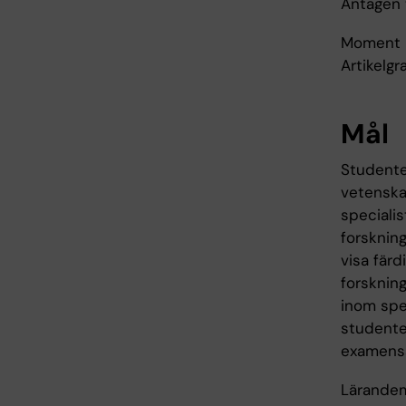
Antagen t
Moment D
Artikelg
Mål
Studente
vetenska
specialis
forsknin
visa färd
forsknin
inom spe
studente
examensa
Lärande