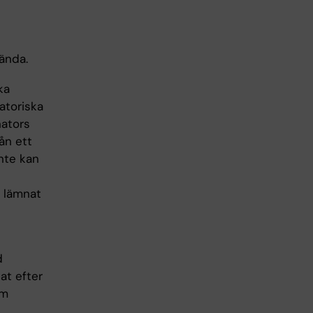
ända.
ka
atoriska
nators
ån ett
nte kan
e lämnat
d
at efter
om