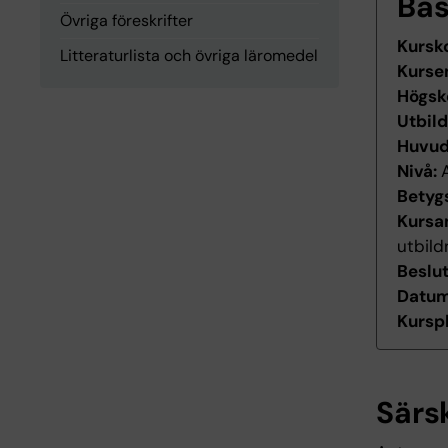
Ba
Övriga föreskrifter
Kursk
Litteraturlista och övriga läromedel
Kurse
Högsk
Utbil
Huvu
Nivå:
Betyg
Kursan
utbild
Beslu
Datum 
Kurspl
Särs