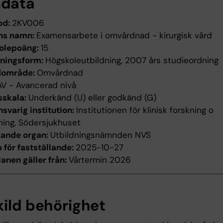
sdata
od:
2KV006
ns namn:
Examensarbete i omvårdnad - kirurgisk vård
olepoäng:
15
dningsform:
Högskoleutbildning, 2007 års studieordning
dområde:
Omvårdnad
AV - Avancerad nivå
sskala:
Underkänd (U) eller godkänd (G)
svarig institution:
Institutionen för klinisk forskning o
ning, Södersjukhuset
tande organ:
Utbildningsnämnden NVS
för fastställande:
2025-10-27
anen gäller från:
Vårtermin 2026
kild behörighet