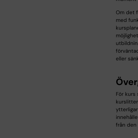
Om det fö
med funk
kursplane
möjlighet
utbildni
förväntad
eller sän
Över
För kurs 
kurslitte
ytterliga
innehålle
från den