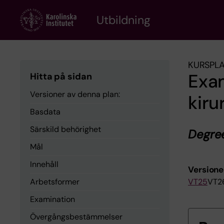
Skip
to
Utbildning
main
content
KURSPL
Exa
Hitta på sidan
Versioner av denna plan:
kiru
Basdata
Särskild behörighet
Degree
Mål
Innehåll
Versione
Arbetsformer
VT25
VT2
Examination
Övergångsbestämmelser