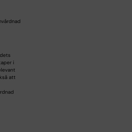
omvårdnad
ådets
aper i
elevant
kså att
årdnad