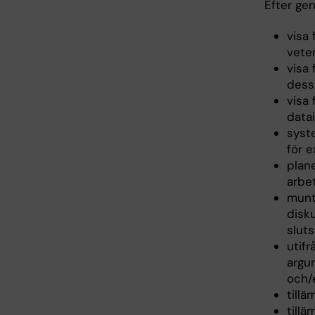
Efter ge
visa
vete
visa
dess
visa
data
syst
för 
plan
arbe
munt
disk
slut
utif
argu
och/e
till
tillä