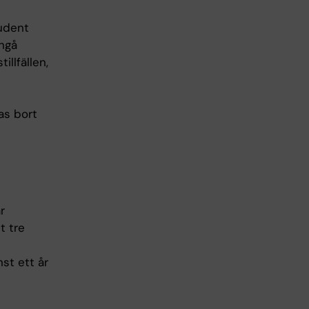
tudent
ångå
llfällen,
as bort
r
t tre
nst ett år