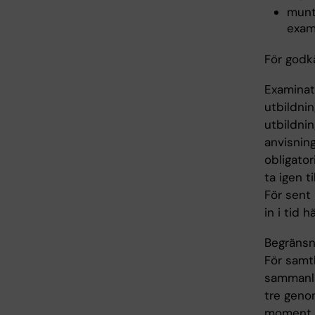
munt
exam
För godk
Examinato
utbildnin
utbildnin
anvisning
obligator
ta igen t
För sent
in i tid 
Begränsni
För samtl
sammanla
tre genom
moment el