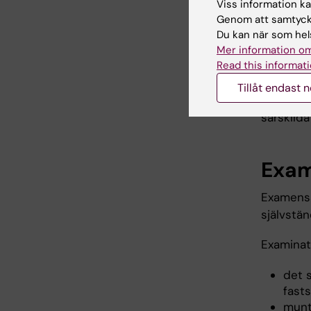
Viss information kan
tar ansva
Genom att samtycka
föreläsn
Du kan när som hels
Handledni
Mer information om
av exame
Read this informati
schemala
Tillåt endast 
genomför
särskilda 
Exam
Examensa
självstä
Examinati
det 
fast
munt