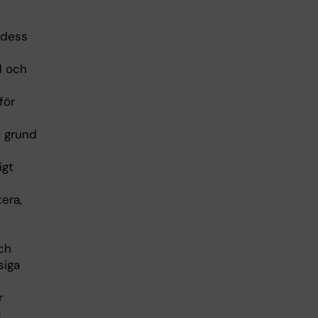
 dess
d och
för
m grund
igt
era,
ch
siga
r
a