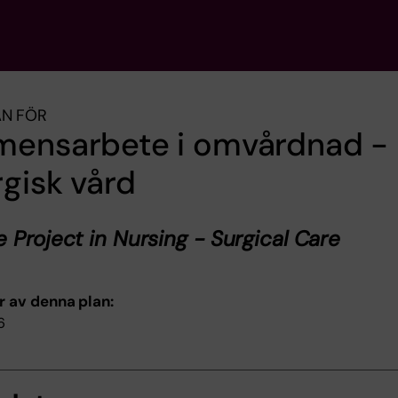
AN FÖR
mensarbete i omvårdnad -
rgisk vård
 Project in Nursing - Surgical Care
r av denna plan:
6