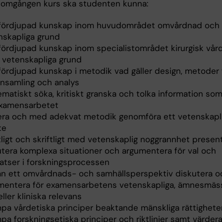
nomgången kurs ska studenten kunna:
 fördjupad kunskap inom huvudområdet omvårdnad och
nskapliga grund
 fördjupad kunskap inom specialistområdet kirurgisk vår
 vetenskapliga grund
 fördjupad kunskap i metodik vad gäller design, metoder 
insamling och analys
ematiskt söka, kritiskt granska och tolka information so
examensarbetet
era och med adekvat metodik genomföra ett vetenskapl
te
ligt och skriftligt med vetenskaplig noggrannhet present
utera komplexa situationer och argumentera för val och
satser i forskningsprocessen
rån ett omvårdnads- och samhällsperspektiv diskutera o
mentera för examensarbetens vetenskapliga, ämnesmäs
ller kliniska relevans
ämpa vårdetiska principer beaktande mänskliga rättighete
mpa forskningsetiska principer och riktlinjer samt värder