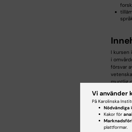
fors
tillä
språ
Inne
I kursen
i omvård
försvar 
vetenskap
muntlig o
examensa
Vi använder 
På Karolinska Insti
Nödvändiga
k
Arbe
Kakor för
ana
Marknadsför
Undervis
plattformar.
på läran