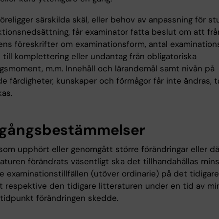
religger särskilda skäl, eller behov av anpassning för s
tionsnedsättning, får examinator fatta beslut om att fr
ns föreskrifter om examinationsform, antal examinationsti
 till komplettering eller undantag från obligatoriska
ngsmoment, m.m. Innehåll och lärandemål samt nivån på
e färdigheter, kunskaper och förmågor får inte ändras, t
kas.
gångsbestämmelser
som upphört eller genomgått större förändringar eller dä
raturen förändrats väsentligt ska det tillhandahållas mins
re examinationstillfällen (utöver ordinarie) på det tidigare
t respektive den tidigare litteraturen under en tid av mi
 tidpunkt förändringen skedde.