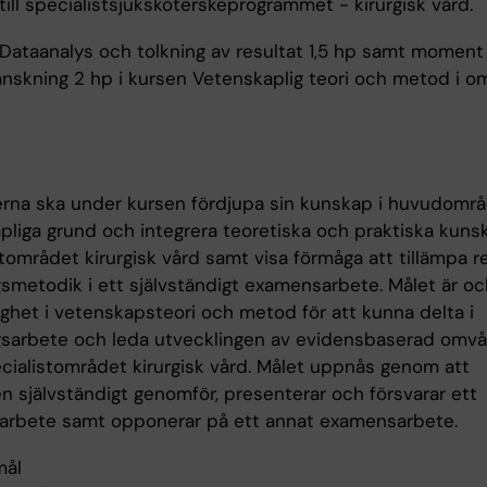
ill specialistsjuksköterskeprogrammet - kirurgisk vård.
ataanalys och tolkning av resultat 1,5 hp samt moment
ranskning 2 hp i kursen Vetenskaplig teori och metod i 
rna ska under kursen fördjupa sin kunskap i huvudomr
pliga grund och integrera teoretiska och praktiska kunsk
tområdet kirurgisk vård samt visa förmåga att tillämpa r
gsmetodik i ett självständigt examensarbete. Målet är oc
ighet i vetenskapsteori och metod för att kunna delta i
gsarbete och leda utvecklingen av evidensbaserad omv
cialistområdet kirurgisk vård. Målet uppnås genom att
n självständigt genomför, presenterar och försvarar ett
rbete samt opponerar på ett annat examensarbete.
mål