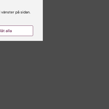
arier,
l vänster på sidan.
pföljning
a,
llåt alla
nte