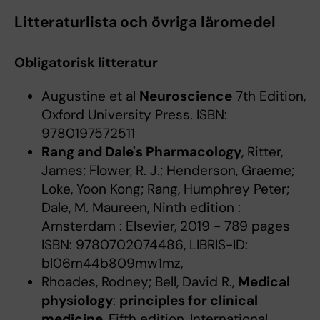
Litteraturlista och övriga läromedel
Obligatorisk litteratur
Augustine et al
Neuroscience
7th Edition,
Oxford University Press. ISBN:
9780197572511
Rang and Dale's Pharmacology
, Ritter,
James; Flower, R. J.; Henderson, Graeme;
Loke, Yoon Kong; Rang, Humphrey Peter;
Dale, M. Maureen, Ninth edition :
Amsterdam : Elsevier, 2019 - 789 pages
ISBN: 9780702074486, LIBRIS-ID:
bl06m44b809mw1mz,
Rhoades, Rodney; Bell, David R.,
Medical
physiology
:
principles for clinical
medicine
, Fifth edition, International