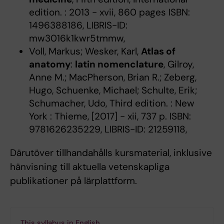
edition. : 2013 - xvii, 860 pages ISBN:
1496388186, LIBRIS-ID:
mw3016k1kwr5tmmw,
Voll, Markus; Wesker, Karl,
Atlas of
anatomy
:
latin nomenclature
, Gilroy,
Anne M.; MacPherson, Brian R.; Zeberg,
Hugo, Schuenke, Michael; Schulte, Erik;
Schumacher, Udo, Third edition. : New
York : Thieme, [2017] - xii, 737 p. ISBN:
9781626235229, LIBRIS-ID: 21259118,
Därutöver tillhandahålls kursmaterial, inklusive
hänvisning till aktuella vetenskapliga
publikationer på lärplattform.
This syllabus in English