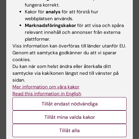
fungera korrekt.
lärandeportfölj och den framtida
Kakor för
analys
för att förstå hur
professionella läkarrollen.
webbplatsen används.
Marknadsföringskakor
för att visa och spåra
Tillämpning och integrering, 3.0 hp
relevant innehåll och annonser från externa
plattformar.
Klinisk och vetenskaplig tillämpning och
Viss information kan överföras till länder utanför EU.
integrering sker under workshops i
Genom att samtycka godkänner du att vi sparar
neuroanatomi med preparathantering och i
cookies.
Du kan när som helst ändra eller återkalla ditt
neurohistologi med gruppmikroskopering.
samtycke via kakikonen längst ned till vänster på
Klinisk integrering av kursens
sidan.
basvetenskapliga innehåll förstärks under
Mer information om våra kakor
seminarier kring patientfall och
Read this information in English
patientdemonstrationer. Den vetenskapliga
Tillåt endast nödvändiga
kunskapen tillämpas även under laborationer
Tillåt mina valda kakor
rörande nervsystemets funktioner och
neurofarmakologi eller presentation av
Tillåt alla
resultat, diskussion och slutsatser.