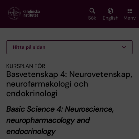
Skip
to
main
Sök
English
Meny
content
Hitta på sidan
KURSPLAN FÖR
Basvetenskap 4: Neurovetenskap,
neurofarmakologi och
endokrinologi
Basic Science 4: Neuroscience,
neuropharmacology and
endocrinology