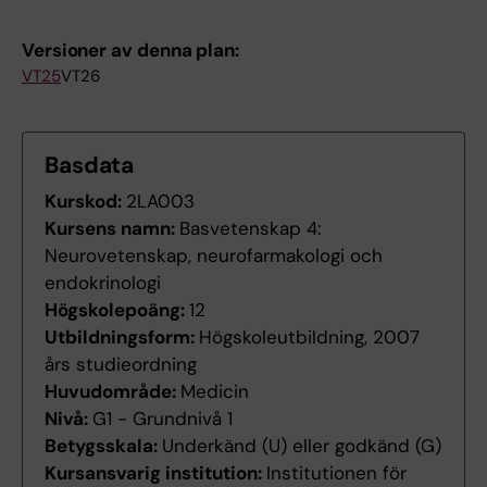
Versioner av denna plan:
VT25
VT26
Basdata
Kurskod:
2LA003
Kursens namn:
Basvetenskap 4:
Neurovetenskap, neurofarmakologi och
endokrinologi
Högskolepoäng:
12
Utbildningsform:
Högskoleutbildning, 2007
års studieordning
Huvudområde:
Medicin
Nivå:
G1 - Grundnivå 1
Betygsskala:
Underkänd (U) eller godkänd (G)
Kursansvarig institution:
Institutionen för