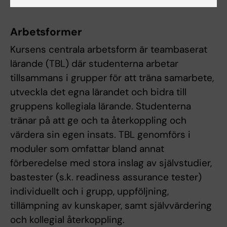
Arbetsformer
Kursens centrala arbetsform är teambaserat
lärande (TBL) där studenterna arbetar
tillsammans i grupper för att träna samarbete,
utveckla det egna lärandet och bidra till
gruppens kollegiala lärande. Studenterna
tränar på att ge och ta återkoppling och
värdera sin egen insats. TBL genomförs i
moduler som omfattar bland annat
förberedelse med stora inslag av självstudier,
bastester (s.k. readiness assurance tester)
individuellt och i grupp, uppföljning,
tillämpning av kunskaper, samt självvärdering
och kollegial återkoppling.