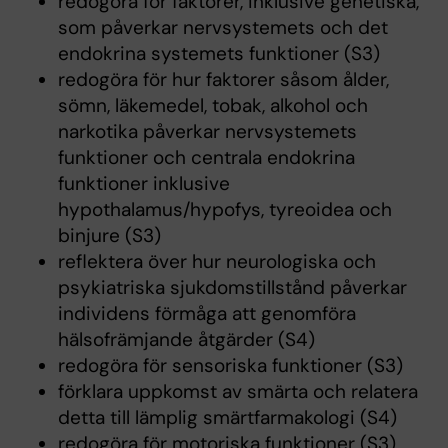
redogöra för faktorer, inklusive genetiska,
som påverkar nervsystemets och det
endokrina systemets funktioner (S3)
redogöra för hur faktorer såsom ålder,
sömn, läkemedel, tobak, alkohol och
narkotika påverkar nervsystemets
funktioner och centrala endokrina
funktioner inklusive
hypothalamus/hypofys, tyreoidea och
binjure (S3)
reflektera över hur neurologiska och
psykiatriska sjukdomstillstånd påverkar
individens förmåga att genomföra
hälsofrämjande åtgärder (S4)
redogöra för sensoriska funktioner (S3)
förklara uppkomst av smärta och relatera
detta till lämplig smärtfarmakologi (S4)
redogöra för motoriska funktioner (S3)