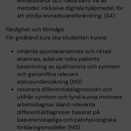
levnadsvanor och hälsa samt val av
metoder, inklusive digitala hjälpmedel, för
att stödja levnadsvaneförändring. (S4)
Färdighet och förmåga
För godkänd kurs ska studenten kunna:
inhämta spontananamnes och riktad
anamnes, adekvat tolka patients
beskrivning av sjukhistoria och symtom
och genomföra relevant
statusundersökning (M3)
resonera differentialdiagnostiskt och
utifrån symtom och fynd kunna motivera
arbetsdiagnos bland relevanta
differentialdiagnoser baserat på
basvetenskapliga och patofysiologiska
förklaringsmodeller (M3)