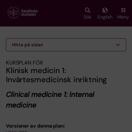
Skip
to
main
Sök
English
Meny
content
Hitta på sidan
KURSPLAN FÖR
Klinisk medicin 1:
Invärtesmedicinsk inriktning
Clinical medicine 1: Internal
medicine
Versioner av denna plan: