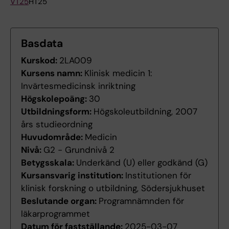
VT25
HT25
Basdata
Kurskod:
2LA009
Kursens namn:
Klinisk medicin 1:
Invärtesmedicinsk inriktning
Högskolepoäng:
30
Utbildningsform:
Högskoleutbildning, 2007
års studieordning
Huvudområde:
Medicin
Nivå:
G2 - Grundnivå 2
Betygsskala:
Underkänd (U) eller godkänd (G)
Kursansvarig institution:
Institutionen för
klinisk forskning o utbildning, Södersjukhuset
Beslutande organ:
Programnämnden för
läkarprogrammet
Datum för fastställande:
2025-03-07