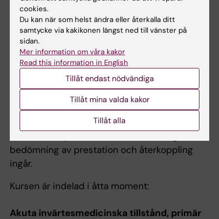
cookies.
placeringar på två veckor vardera, samt
Du kan när som helst ändra eller återkalla ditt
kortare placeringar inom det
samtycke via kakikonen längst ned till vänster på
invärtesmedicinska området och närliggande
sidan.
Mer information om våra kakor
områden, varav en vecka akut sjukvård, en
Read this information in English
vecka kardiologi samt en vecka i primärvård.
Tillåt endast nödvändiga
VFU-perioderna inkluderar återkommande
fallbaserade muntliga presentationer i grupp,
Tillåt mina valda kakor
samt introduktion och förberedelser till
Tillåt alla
grupparbete inom evidensbaserad medicin
(EBM). Principer för klinisk handledning, samt
bedömning av prestation och återkoppling
ingår.
Kursen är indelad i åtta moment:
Akuta invärtesmedicinska tillstånd, primär