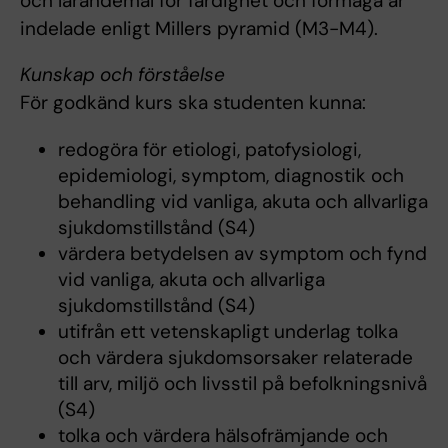
och lärandemål för färdighet och förmåga är
indelade enligt Millers pyramid (M3-M4).
Kunskap och förståelse
För godkänd kurs ska studenten kunna:
redogöra för etiologi, patofysiologi,
epidemiologi, symptom, diagnostik och
behandling vid vanliga, akuta och allvarliga
sjukdomstillstånd (S4)
värdera betydelsen av symptom och fynd
vid vanliga, akuta och allvarliga
sjukdomstillstånd (S4)
utifrån ett vetenskapligt underlag tolka
och värdera sjukdomsorsaker relaterade
till arv, miljö och livsstil på befolkningsnivå
(S4)
tolka och värdera hälsofrämjande och