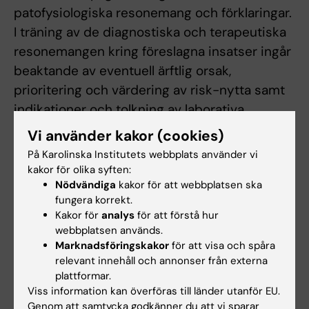
patofysiologiska resonemang och förklaringar.
I träning av de diagnostiska och terapeutiska
resonemangen kring föreslagna insatser ingår
beaktande av eventuell ärftlig orsak,
prioritering och värdering av risk-nytta samt
indikationer och tolkning av laborativa,
funktionsbedömningar och bilddiagnostiska
Vi använder kakor (cookies)
undersökningar relaterade till symtom och
På Karolinska Institutets webbplats använder vi
fynd.
kakor för olika syften:
Nödvändiga
kakor för att webbplatsen ska
Under kursen tränas vetenskaplig kompetens
fungera korrekt.
Kakor för
analys
för att förstå hur
och principer för analys av evidensgrad vid
webbplatsen används.
val av klinisk handläggning.
Marknadsföringskakor
för att visa och spåra
relevant innehåll och annonser från externa
Kursen innefattar VIL och VFU av varierande
plattformar.
omfattning och innehåll. De två VFU-
Viss information kan överföras till länder utanför EU.
Genom att samtycka godkänner du att vi sparar
momenten innefattar två sammanhängande