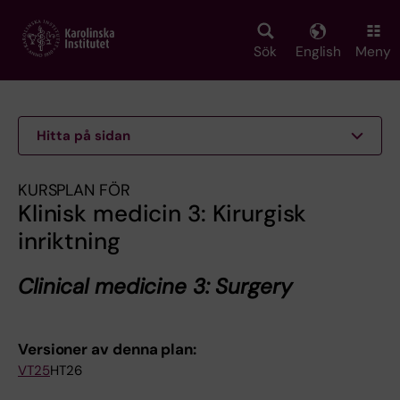
Skip
to
main
Sök
English
Meny
content
Hitta på sidan
KURSPLAN FÖR
Klinisk medicin 3: Kirurgisk
inriktning
Clinical medicine 3: Surgery
Versioner av denna plan:
VT25
HT26