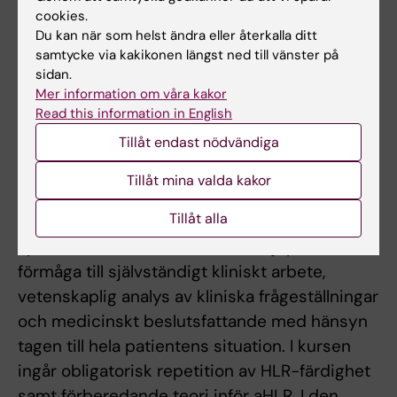
kursens lärandemål och den framtida
cookies.
Du kan när som helst ändra eller återkalla ditt
yrkesrollen och kunna formulera mål för
samtycke via kakikonen längst ned till vänster på
sin fortsatta kompetensutveckling.
sidan.
agera och uppträda omdömesgillt och
Mer information om våra kakor
professionellt i kliniska och andra
Read this information in English
lärandesituationer.
Tillåt endast nödvändiga
Tillåt mina valda kakor
Innehåll
Tillåt alla
Kursens innehåll är inriktat mot kirurgiska
specialiteter. Studenten ska fördjupa sin
förmåga till självständigt kliniskt arbete,
vetenskaplig analys av kliniska frågeställningar
och medicinskt beslutsfattande med hänsyn
tagen till hela patientens situation. I kursen
ingår obligatorisk repetition av HLR-färdighet
samt förberedande teori inför aHLR. I den