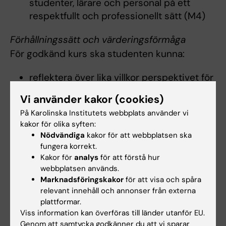
studenter, lärare och personal på ett
respektfullt och professionellt sätt (M4)
Förhållningssätt och värderingsförmåga
För godkänd kurs ska studenten kunna:
reflektera över lika villkor perspektivet för
patienter inom kursens ämnesområden
Vi använder kakor (cookies)
identifiera värdekonflikter i mötet med
På Karolinska Institutets webbplats använder vi
patient och anhörig samt hantera och
kakor för olika syften:
resonera kring dessa inom öppenvård, vid
Nödvändiga
kakor för att webbplatsen ska
det akuta skedet och inom intensivvård
fungera korrekt.
och vid organdonation
Kakor för
analys
för att förstå hur
reflektera över betydelsen av egna
webbplatsen används.
Marknadsföringskakor
för att visa och spåra
värderingar, empati och ett professionellt
relevant innehåll och annonser från externa
förhållningssätt i interaktionen med
plattformar.
patienter, närstående och medarbetare
Viss information kan överföras till länder utanför EU.
värdera sitt kunskapsbehov i relation till
Genom att samtycka godkänner du att vi sparar