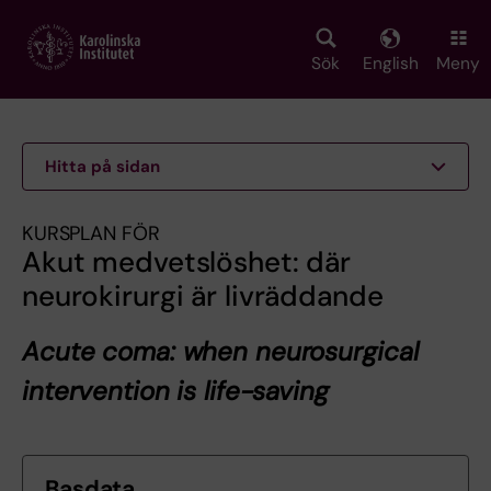
Skip
to
main
Sök
English
Meny
content
Hitta på sidan
KURSPLAN FÖR
Akut medvetslöshet: där
neurokirurgi är livräddande
Acute coma: when neurosurgical
intervention is life-saving
Basdata