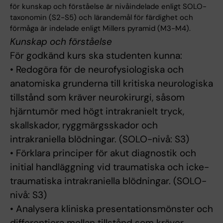
för kunskap och förståelse är nivåindelade enligt SOLO-
taxonomin (S2-S5) och lärandemål för färdighet och
förmåga är indelade enligt Millers pyramid (M3-M4).
Kunskap och förståelse
För godkänd kurs ska studenten kunna:
• Redogöra för de neurofysiologiska och
anatomiska grunderna till kritiska neurologiska
tillstånd som kräver neurokirurgi, såsom
hjärntumör med högt intrakranielt tryck,
skallskador, ryggmärgsskador och
intrakraniella blödningar. (SOLO-nivå: S3)
• Förklara principer för akut diagnostik och
initial handläggning vid traumatiska och icke-
traumatiska intrakraniella blödningar. (SOLO-
nivå: S3)
• Analysera kliniska presentationsmönster och
differentiera mellan tillstånd som kräver