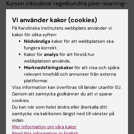
Kursen inkluderar regelbundna peer-learning-
sessioner* där kliniska fall diskuteras ur
Vi använder kakor (cookies)
medicinskt, etiskt och kommunikativt
perspektiv. Specialister medverkar i
På Karolinska Institutets webbplats använder vi
kakor för olika syften:
seminarier och reflektionsmoment.
Nödvändiga
kakor för att webbplatsen ska
fungera korrekt.
Schemaläggning kvällstid, helger eller nattetid
Kakor för
analys
för att förstå hur
webbplatsen används.
kan förekomma.
Marknadsföringskakor
för att visa och spåra
Undervisning kan ske på engelska, särskilt vid
relevant innehåll och annonser från externa
gemensam placering med internationella
plattformar.
studenter.
Viss information kan överföras till länder utanför EU.
Genom att samtycka godkänner du att vi sparar
cookies.
*
Kommentar:
Du kan när som helst ändra eller återkalla ditt
Med "peer-learning" avses en pedagogisk
samtycke via kakikonen längst ned till vänster på
metod där studenter i grupp aktivt
sidan.
Mer information om våra kakor
samarbetar och lär av varandra genom
Read this information in English