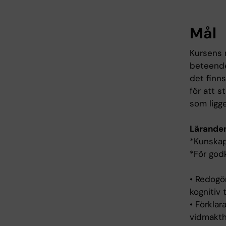
Mål
Kursens 
beteendet
det finns
för att 
som ligge
Lärande
*Kunskap
*För god
• Redogör
kognitiv 
• Förklar
vidmakthå