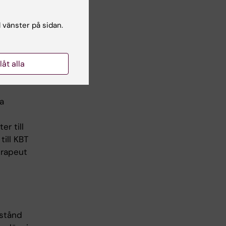
l vänster på sidan.
 2)
llåt alla
a
r till
till KBT
erapeut
lstånd