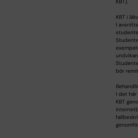
KBT).
KBT i läk
I avsnit
studenter
Studenter
exempelv
undvikan
Studenter
bör remit
Behandli
I det hä
KBT geno
internet
fallbeskr
genomför