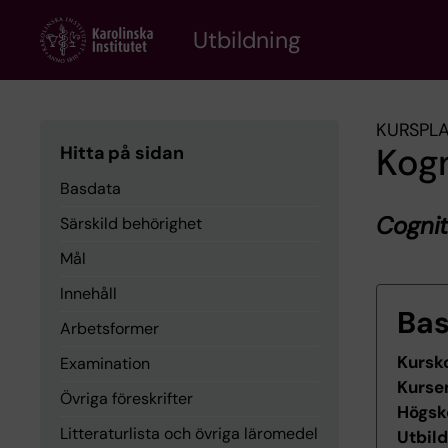
Skip
to
Utbildning
main
content
KURSPL
Kogn
Hitta på sidan
Basdata
Cognit
Särskild behörighet
Mål
Innehåll
Ba
Arbetsformer
Kursk
Examination
Kurse
Övriga föreskrifter
Högsk
Litteraturlista och övriga läromedel
Utbil