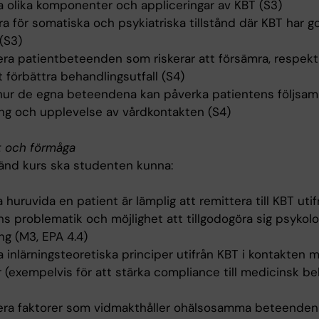
va olika komponenter och appliceringar av KBT (S3)
a för somatiska och psykiatriska tillstånd där KBT har g
(S3)
iera patientbeteenden som riskerar att försämra, respekt
 förbättra behandlingsutfall (S4)
 hur de egna beteendena kan påverka patientens följsamh
ng och upplevelse av vårdkontakten (S4)
t och förmåga
änd kurs ska studenten kunna:
huruvida en patient är lämplig att remittera till KBT utif
s problematik och möjlighet att tillgodogöra sig psykolo
ng (M3, EPA 4.4)
a inlärningsteoretiska principer utifrån KBT i kontakten 
 (exempelvis för att stärka compliance till medicinsk be
fiera faktorer som vidmakthåller ohälsosamma beteenden