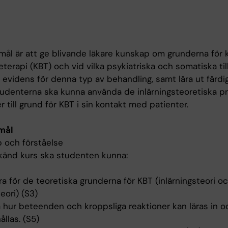
mål är att ge blivande läkare kunskap om grunderna för k
erapi (KBT) och vid vilka psykiatriska och somatiska til
 evidens för denna typ av behandling, samt lära ut färdi
studenterna ska kunna använda de inlärningsteoretiska pr
r till grund för KBT i sin kontakt med patienter.
mål
 och förståelse
känd kurs ska studenten kunna:
a för de teoretiska grunderna för KBT (inlärningsteori o
teori) (S3)
a hur beteenden och kroppsliga reaktioner kan läras in o
llas. (S5)