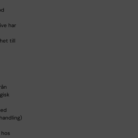
od
ive har
et till
rån
gisk
med
handling)
 hos