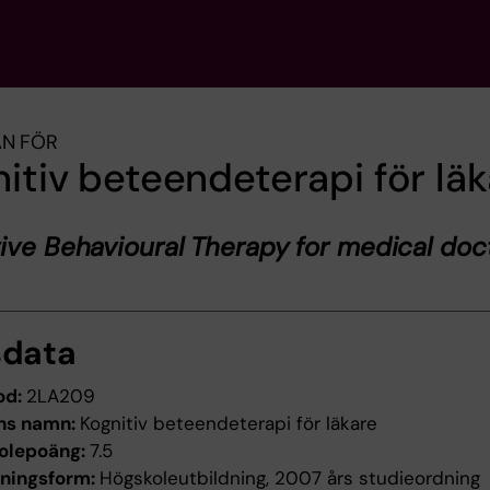
AN FÖR
itiv beteendeterapi för lä
ive Behavioural Therapy for medical doc
sdata
od:
2LA209
ns namn:
Kognitiv beteendeterapi för läkare
olepoäng:
7.5
dningsform:
Högskoleutbildning, 2007 års studieordning