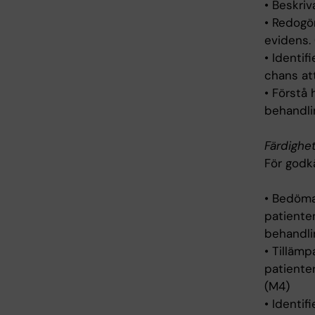
• Beskri
• Redogör
evidens. 
• Identif
chans att
• Förstå
behandli
Färdighe
För godk
• Bedöma 
patienten
behandli
• Tillämp
patienter
(M4)
• Identi