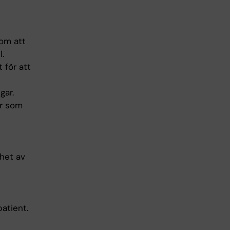
nom att
l.
 för att
gar.
ar som
nhet av
atient.