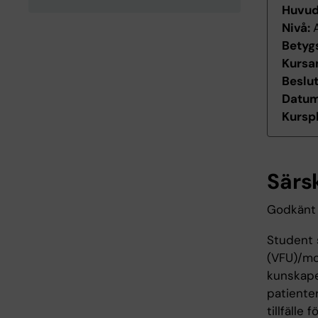
Huvu
Nivå:
Betyg
Kursan
Beslu
Datum 
Kurspl
Särs
Godkänt 
Student 
(VFU)/mot
kunskaper
patienter
tillfälle