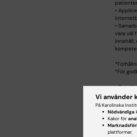
patiente
• Applice
internet
• Samarb
vara väl 
innehåll
kompeten
*Förhåll
*För god
• Bemöta 
respektfu
Vi använder 
• Tilläm
På Karolinska Insti
patientk
Nödvändiga
k
• Adress
Kakor för
ana
ett för p
Marknadsför
plattformar.
• Agera 