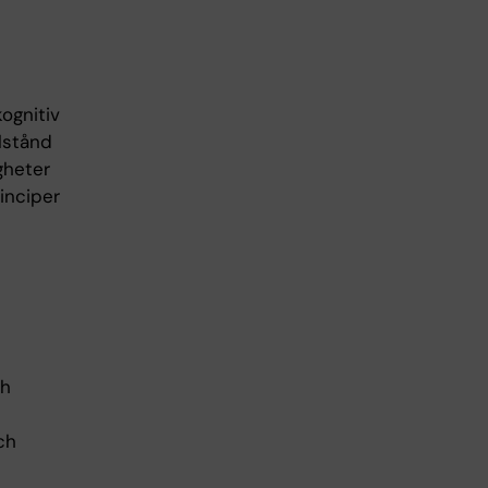
ognitiv
lstånd
gheter
inciper
ch
ch