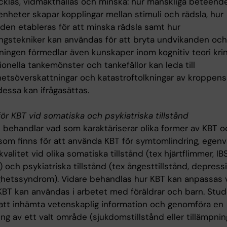
cklas, vidmakthållas och minska: hur mänskliga beteenden
enheter skapar kopplingar mellan stimuli och rädsla, hur
den etableras för att minska rädsla samt hur
ngstekniker kan användas för att bryta undvikanden och 
ningen förmedlar även kunskaper inom kognitiv teori kri
onella tankemönster och tankefällor kan leda till
hetsöverskattningar och katastroftolkningar av kroppe
essa kan ifrågasättas.
ör KBT vid somatiska och psykiatriska tillstånd
t behandlar vad som karaktäriserar olika former av KBT o
som finns för att använda KBT för symtomlindring, egenvå
kvalitet vid olika somatiska tillstånd (tex hjärtflimmer, IBS
 och psykiatriska tillstånd (tex ångesttillstånd, depressi
ghetssyndrom). Vidare behandlas hur KBT kan anpassas 
KBT kan användas i arbetet med föräldrar och barn. Stu
tt inhämta vetenskaplig information och genomföra en
ng av ett valt område (sjukdomstillstånd eller tillämpnin