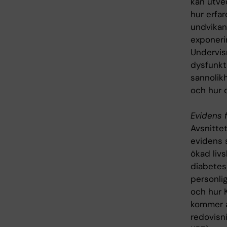
kan utve
hur erfar
undvikan
exponeri
Undervis
dysfunkti
sannolik
och hur d
Evidens f
Avsnitte
evidens 
ökad livs
diabetes)
personli
och hur 
kommer a
redovisni