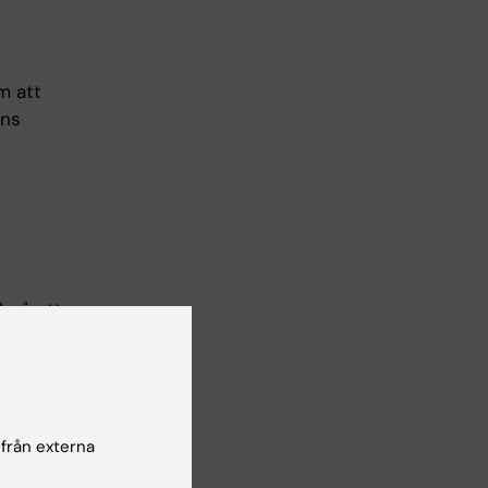
m att
ens
l på ett
ördhet i
nden på
 från externa
och andra