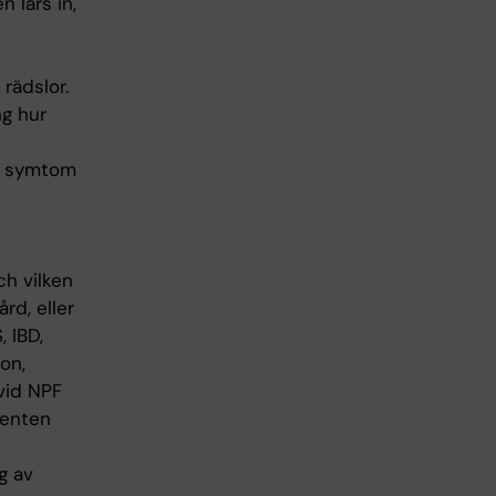
 lärs in,
rädslor.
ng hur
ns symtom
ch vilken
rd, eller
, IBD,
on,
vid NPF
denten
g av