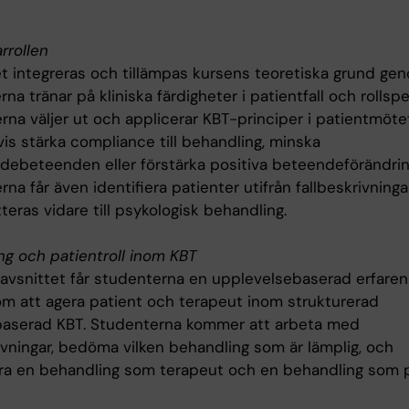
arrollen
tet integreras och tillämpas kursens teoretiska grund ge
na tränar på kliniska färdigheter i patientfall och rollspe
na väljer ut och applicerar KBT-principer i patientmötet
is stärka compliance till behandling, minska
debeteenden eller förstärka positiva beteendeförändrin
na får även identifiera patienter utifrån fallbeskrivning
teras vidare till psykologisk behandling.
ng och patientroll inom KBT
r avsnittet får studenterna en upplevelsebaserad erfare
m att agera patient och terapeut inom strukturerad
baserad KBT. Studenterna kommer att arbeta med
ivningar, bedöma vilken behandling som är lämplig, och
a en behandling som terapeut och en behandling som p