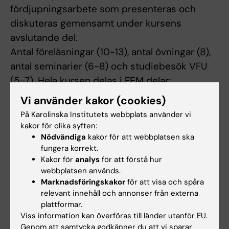
fördjupningsarbete som presenteras och
diskuteras gemensamt under kursens
avslutande del.
Antal föreläsningar (10-13), antal övningar (8),
antal seminarier (6-8) och studiebesök VFU
(5-7). Hela kursen delas i FEM delar;
a) Multimodala hälso- och sjukvårdsdata
Vi använder kakor (cookies)
definitioner, avgränsning, risker möjligheter
På Karolinska Institutets webbplats använder vi
samt etik.
kakor för olika syften:
b) datahantering relaterat till hälsodata
Nödvändiga
kakor för att webbplatsen ska
fungera korrekt.
c) modellering
Kakor för
analys
för att förstå hur
d) prediktering
webbplatsen används.
e) legal & regelverk-säkerhet.
Marknadsföringskakor
för att visa och spåra
relevant innehåll och annonser från externa
Föreläsningar kombineras med kursmaterial
plattformar.
och utbildningsmoduler som vi har skapat
Viss information kan överföras till länder utanför EU.
med ett EU-projekt på KI och RISE, (Testing
Genom att samtycka godkänner du att vi sparar