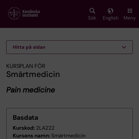
Skip
to
main
Sök
English
Meny
content
Hitta på sidan
KURSPLAN FÖR
Smärtmedicin
Pain medicine
Basdata
Kurskod:
2LA222
Kursens namn:
Smärtmedicin