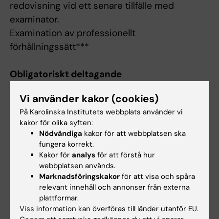
redovisning vid ett senare tillfälle med
examinator.
Examination av professionellt
förhållningssätt***
Obligatoriskt deltagande
För att bli godkänd på kursen krävs
Vi använder kakor (cookies)
deltagande i följande obligatoriska moment:
På Karolinska Institutets webbplats använder vi
• Kursintroduktion – översikt av kursens syfte,
kakor för olika syften:
struktur och lärandemål.
Nödvändiga
kakor för att webbplatsen ska
• Lärarledda praktiska övningar och
fungera korrekt.
Kakor för
analys
för att förstå hur
simuleringar (EPA 1-3)
webbplatsen används.
• Peer-learning-sessioner – tRAT,
Marknadsföringskakor
för att visa och spåra
applikationsseminarier, och muntlig
relevant innehåll och annonser från externa
examination.
plattformar.
Viss information kan överföras till länder utanför EU.