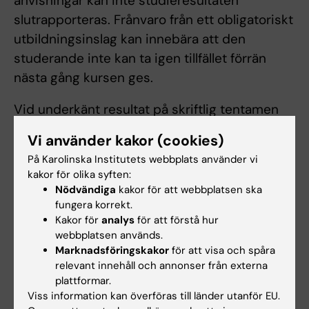
anvisningar kan inte studieresultaten
slutrapporteras. Frånvaro från ett obligatoriskt
utbildningsinslag kan innebära att den
studerande inte kan ta igen tillfället förrän
nästa gång kursen ges.
Vid underkänt resultat på skriftlig tentamen
har studenten rätt till ytterligare fem
Vi använder kakor (cookies)
examinationstillfällen varav det första inom
På Karolinska Institutets webbplats använder vi
fjorton dagar efter delgivande av
kakor för olika syften:
tentamensresultatet. Det tredje
Nödvändiga
kakor för att webbplatsen ska
tentamenstillfället är nästkommande ordinarie
fungera korrekt.
Kakor för
analys
för att förstå hur
examinationstillfälle på kursen. Som
webbplatsen används.
examinationstillfälle räknas de gånger
Marknadsföringskakor
för att visa och spåra
studenten deltagit i ett och samma prov.
relevant innehåll och annonser från externa
plattformar.
Inlämning av blank skrivning räknas som
Viss information kan överföras till länder utanför EU.
examinationstillfälle. Examinationstillfälle till