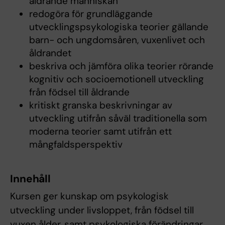
åldrande människan
redogöra för grundläggande
utvecklingspsykologiska teorier gällande
barn- och ungdomsåren, vuxenlivet och
åldrandet
beskriva och jämföra olika teorier rörande
kognitiv och socioemotionell utveckling
från födsel till åldrande
kritiskt granska beskrivningar av
utveckling utifrån såväl traditionella som
moderna teorier samt utifrån ett
mångfaldsperspektiv
Innehåll
Kursen ger kunskap om psykologisk
utveckling under livsloppet, från födsel till
vuxen ålder, samt psykologiska förändringar