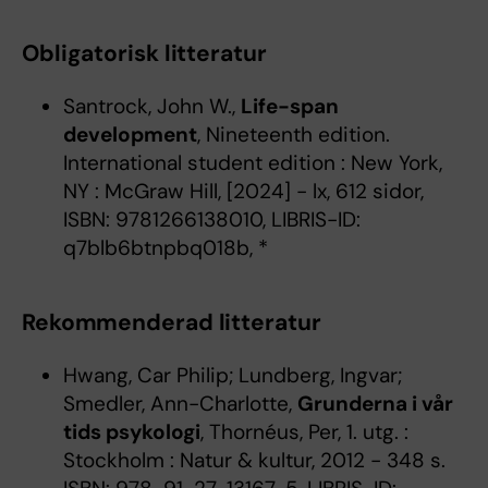
Obligatorisk litteratur
Santrock, John W.,
Life-span
development
, Nineteenth edition.
International student edition : New York,
NY : McGraw Hill, [2024] - lx, 612 sidor,
ISBN: 9781266138010, LIBRIS-ID:
q7blb6btnpbq018b, *
Rekommenderad litteratur
Hwang, Car Philip; Lundberg, Ingvar;
Smedler, Ann-Charlotte,
Grunderna i vår
tids psykologi
, Thornéus, Per, 1. utg. :
Stockholm : Natur & kultur, 2012 - 348 s.