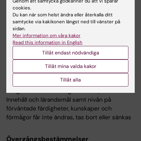
Genom att samtycka godkänner du att vi sparar
vilket studenten anmält sig men inte deltagit
cookies.
räknas inte som examinationstillfälle.
Du kan när som helst ändra eller återkalla ditt
samtycke via kakikonen längst ned till vänster på
Om det föreligger särskilda skäl, eller behov av
sidan.
Mer information om våra kakor
anpassning för student med
Read this information in English
funktionsnedsättning får examinator fatta
Tillåt endast nödvändiga
beslut om att frångå kursplanens föreskrifter
om examinationsform, antal
Tillåt mina valda kakor
examinationstillfällen, möjlighet till
Tillåt alla
komplettering eller undantag från
obligatoriska utbildningsmoment, m.m.
Innehåll och lärandemål samt nivån på
förväntade färdigheter, kunskaper och
förmågor får inte ändras, tas bort eller sänkas
Övergångsbestämmelser