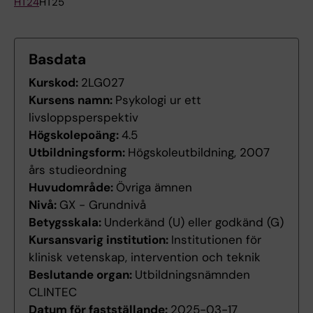
HT24
HT25
Basdata
Kurskod:
2LG027
Kursens namn:
Psykologi ur ett
livsloppsperspektiv
Högskolepoäng:
4.5
Utbildningsform:
Högskoleutbildning, 2007
års studieordning
Huvudområde:
Övriga ämnen
Nivå:
GX - Grundnivå
Betygsskala:
Underkänd (U) eller godkänd (G)
Kursansvarig institution:
Institutionen för
klinisk vetenskap, intervention och teknik
Beslutande organ:
Utbildningsnämnden
CLINTEC
Datum för fastställande:
2025-03-17