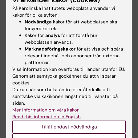
På Karolinska Institutets webbplats använder vi
kakor för olika syften:
Litteraturlista och övriga läromedel
Nödvändiga
kakor för att webbplatsen ska
fungera korrekt.
Kakor för
analys
för att förstå hur
Obligatorisk litteratur
webbplatsen används.
Marknadsföringskakor
för att visa och spåra
Manual of clinical phonetics
, Ball, Martin
relevant innehåll och annonser från externa
J., London : Routledge, Taylor & Francis
plattformar.
Group, 2021, LIBRIS-ID:
Viss information kan överföras till länder utanför EU.
Genom att samtycka godkänner du att vi sparar
9pd96d7s76q7prlm, Kap 11-12; 34.
cookies.
Catford, John Cunnison,
A practical
Du kan när som helst ändra eller återkalla ditt
introduction to phonetics
, 2. ed. : Oxford
samtycke via kakikonen längst ned till vänster på
: Oxford University Press, 2001 - xiii, 229
sidan.
s. ISBN: 0-19-924635-1 (pbk) ; LIBRIS-ID:
Mer information om våra kakor
Read this information in English
8278206, *
Engstrand, Olle,
Fonetikens grunder
,
Tillåt endast nödvändiga
Lund : Studentlitteratur, 2004 - 355 s.