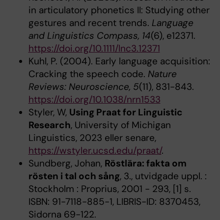
in articulatory phonetics II: Studying other
gestures and recent trends.
Language
and Linguistics Compass, 14
(6), e12371.
https://doi.org/10.1111/lnc3.12371
Kuhl, P. (2004). Early language acquisition:
Cracking the speech code.
Nature
Reviews: Neuroscience, 5
(11), 831-843.
https://doi.org/10.1038/nrn1533
Styler, W,
Using Praat for Linguistic
Research
, University of Michigan
Linguistics, 2023 eller senare,
https://wstyler.ucsd.edu/praat/
.
Sundberg, Johan,
Röstlära: fakta om
rösten i tal och sång
, 3., utvidgade uppl. :
Stockholm : Proprius, 2001 - 293, [1] s.
ISBN: 91-7118-885-1, LIBRIS-ID: 8370453,
Sidorna 69-122.