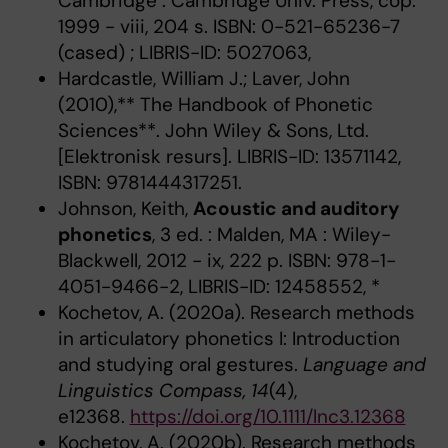
Cambridge : Cambridge Univ. Press, cop.
1999 - viii, 204 s. ISBN: 0-521-65236-7
(cased) ; LIBRIS-ID: 5027063,
Hardcastle, William J.; Laver, John
(2010),** The Handbook of Phonetic
Sciences**. John Wiley & Sons, Ltd.
[Elektronisk resurs]. LIBRIS-ID: 13571142,
ISBN: 9781444317251.
Johnson, Keith,
Acoustic and auditory
phonetics
, 3 ed. : Malden, MA : Wiley-
Blackwell, 2012 - ix, 222 p. ISBN: 978-1-
4051-9466-2, LIBRIS-ID: 12458552, *
Kochetov, A. (2020a). Research methods
in articulatory phonetics I: Introduction
and studying oral gestures.
Language and
Linguistics Compass, 14
(4),
e12368.
https://doi.org/10.1111/lnc3.12368
Kochetov, A. (2020b). Research methods