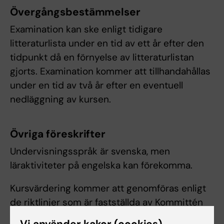
Övergångsbestämmelser
Examination kan ske enligt tidigare
litteraturlista under en tid av ett år efter den
tidpunkt då en förnyelse av litteraturlistan
gjorts. Examination kommer att tillhandahållas
under en tid av två år efter en eventuell
nedläggning av kursen.
Övriga föreskrifter
Undervisningsspråk är svenska, men
läraktiviteter på engelska kan förekomma.
Kursvärdering kommer att genomföras enligt
de riktlinjer som är fastställda av Kommittén
för utbildning.
Vi använder kakor (cookies)