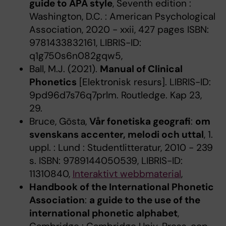
guide to APA style
, Seventh edition :
Washington, D.C. : American Psychological
Association, 2020 - xxii, 427 pages ISBN:
9781433832161, LIBRIS-ID:
q1g750s6n082gqw5,
Ball, M.J. (2021).
Manual of Clinical
Phonetics
[Elektronisk resurs]. LIBRIS-ID:
9pd96d7s76q7prlm. Routledge. Kap 23,
29.
Bruce, Gösta,
Vår fonetiska geografi
:
om
svenskans accenter, melodi och uttal
, 1.
uppl. : Lund : Studentlitteratur, 2010 - 239
s. ISBN: 9789144050539, LIBRIS-ID:
11310840,
Interaktivt webbmaterial
,
Handbook of the International Phonetic
Association
:
a guide to the use of the
international phonetic alphabet
,