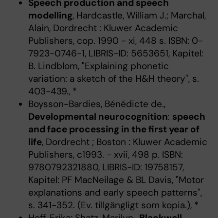
Speech production and speech
modelling
, Hardcastle, William J.; Marchal,
Alain, Dordrecht : Kluwer Academic
Publishers, cop. 1990 - xi, 448 s. ISBN: 0-
7923-0746-1, LIBRIS-ID: 5653651, Kapitel:
B. Lindblom, "Explaining phonetic
variation: a sketch of the H&H theory", s.
403-439., *
Boysson-Bardies, Bénédicte de.,
Developmental neurocognition
:
speech
and face processing in the first year of
life
, Dordrecht ; Boston : Kluwer Academic
Publishers, c1993. - xvii, 498 p. ISBN:
9780792321880, LIBRIS-ID: 19758157,
Kapitel: PF MacNeilage & BL Davis, "Motor
explanations and early speech patterns",
s. 341-352. (Ev. tillgängligt som kopia.), *
Hoff, Erika; Shatz, Marilyn.,
Blackwell