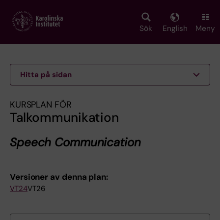
Skip
to
main
Sök
English
Meny
content
Hitta på sidan
KURSPLAN FÖR
Talkommunikation
Speech Communication
Versioner av denna plan:
VT24
VT26