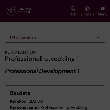
Skip
to
main
Sök
English
Meny
content
Hitta på sidan
KURSPLAN FÖR
Professionell utveckling 1
Professional Development 1
Basdata
Kurskod:
2LG100
Kursens namn:
Professionell utveckling 1