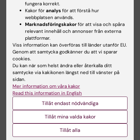
fungera korrekt.
lärare för instruktioner om eventuell
Kakor för
analys
för att förstå hur
ersättningsuppgift. Examinator bedömer om
webbplatsen används.
och i så fall hur frånvaro från obligatoriska
Marknadsföringskakor
för att visa och spåra
relevant innehåll och annonser från externa
utbildningsinslag kan tas igen. Innan
plattformar.
studenten deltagit i de obligatoriska
Viss information kan överföras till länder utanför EU.
utbildningsinslagen eller tagit igen frånvaro i
Genom att samtycka godkänner du att vi sparar
enlighet med kursansvarigs anvisningar kan
cookies.
Du kan när som helst ändra eller återkalla ditt
inte studieresultaten slutrapporteras.
samtycke via kakikonen längst ned till vänster på
Frånvaro från ett obligatoriskt
sidan.
utbildningsinslag kan innebära att den
Mer information om våra kakor
Read this information in English
studerande inte kan ta igen tillfället förrän
nästa gång kursen ges.
Tillåt endast nödvändiga
Tillåt mina valda kakor
Om det föreligger särskilda skäl, eller behov av
anpassning för student med
Tillåt alla
funktionsnedsättning, får examinator fatta