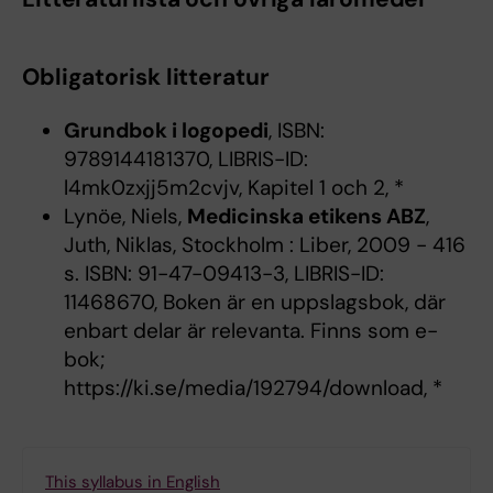
Obligatorisk litteratur
Grundbok i logopedi
, ISBN:
9789144181370, LIBRIS-ID:
l4mk0zxjj5m2cvjv, Kapitel 1 och 2, *
Lynöe, Niels,
Medicinska etikens ABZ
,
Juth, Niklas, Stockholm : Liber, 2009 - 416
s. ISBN: 91-47-09413-3, LIBRIS-ID:
11468670, Boken är en uppslagsbok, där
enbart delar är relevanta. Finns som e-
bok;
https://ki.se/media/192794/download, *
This syllabus in English