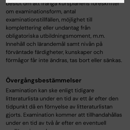
beslut om att frångå kursplanens föreskrifter
om examinationsform, antal
examinationstillfällen, möjlighet till
komplettering eller undantag från
obligatoriska utbildningsmoment, m.m.
Innehåll och lärandemål samt nivån på
förväntade färdigheter, kunskaper och
förmågor får inte ändras, tas bort eller sänkas.
Övergångsbestämmelser
Examination kan ske enligt tidigare
litteraturlista under en tid av ett år efter den
tidpunkt då en förnyelse av litteraturlistan
gjorts. Examination kommer att tillhandahållas
under en tid av två år efter en eventuell