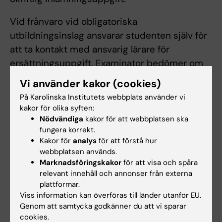
Vid frånvaro vid obligatoriska
utbildningsinslag ansvarar studenten själv för
att ta kontakt med ansvarig lärare för
ersättningsuppgift. Examinator bedömer om
och i så fall hur frånvaro från obligatoriska
Vi använder kakor (cookies)
utbildningsinslag kan tas igen. Innan
På Karolinska Institutets webbplats använder vi
studenten deltagit i de obligatoriska
kakor för olika syften:
utbildningsinslagen eller tagit igen frånvaro i
Nödvändiga
kakor för att webbplatsen ska
fungera korrekt.
enlighet med examinators anvisningar kan
Kakor för
analys
för att förstå hur
inte studieresultaten slutrapporteras.
webbplatsen används.
Frånvaro från ett obligatoriskt
Marknadsföringskakor
för att visa och spåra
utbildningsinslag kan innebära att den
relevant innehåll och annonser från externa
plattformar.
studerande inte kan ta igen tillfället förrän
Viss information kan överföras till länder utanför EU.
nästa gång kursen ges.
Genom att samtycka godkänner du att vi sparar
cookies.