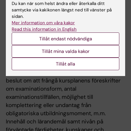
En examinerande uppgift som lämnas in för
Du kan när som helst ändra eller återkalla ditt
sent är ogiltig och ska inte ingå i
samtycke via kakikonen längst ned till vänster på
sidan.
examinationsunderlaget vid betygsbeslutet.
Mer information om våra kakor
Examinator har dock möjlighet att ta hänsyn
Read this information in English
till om studenten har särskilda skäl för
Tillåt endast nödvändiga
förseningen.
Tillåt mina valda kakor
Om det föreligger särskilda skäl, eller behov av
anpassning för student med
Tillåt alla
funktionsnedsättning får examinator fatta
beslut om att frångå kursplanens föreskrifter
om examinationsform, antal
examinationstillfällen, möjlighet till
komplettering eller undantag från
obligatoriska utbildningsmoment, m.m.
Innehåll och lärandemål samt nivån på
förväntade färdigheter, kunskaper och