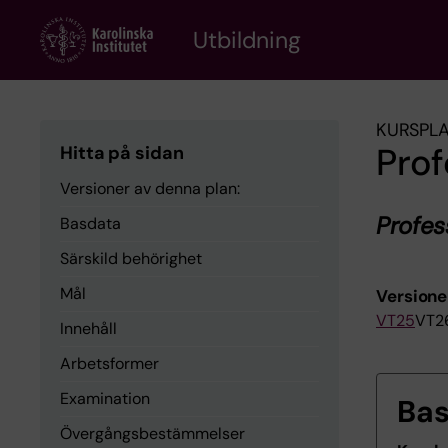
Skip
to
Utbildning
main
content
KURSPL
Prof
Hitta på sidan
Versioner av denna plan:
Profes
Basdata
Särskild behörighet
Mål
Versione
VT25
VT2
Innehåll
Arbetsformer
Examination
Ba
Övergångsbestämmelser