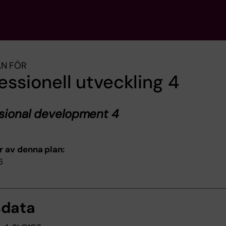
AN FÖR
essionell utveckling 4
sional development 4
r av denna plan:
6
sdata