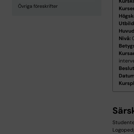
Kursk
Övriga föreskrifter
Kurse
Högsk
Utbil
Huvu
Nivå:
Betyg
Kursan
interv
Beslu
Datum 
Kurspl
Särs
Studenten
Logopedp