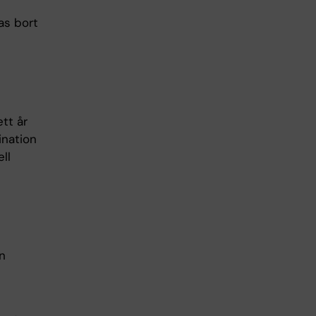
as bort
ett år
ination
ll
n