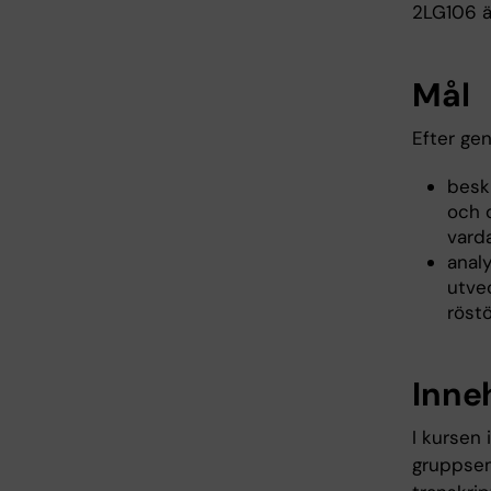
2LG106 ä
Mål
Efter ge
besk
och 
varda
analy
utve
röstö
Inne
I kursen
gruppsem