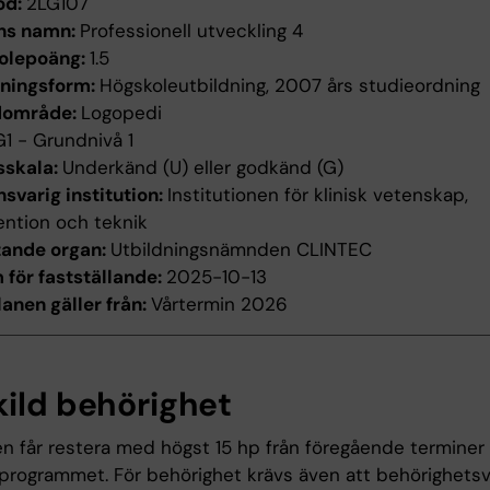
od:
2LG107
ns namn:
Professionell utveckling 4
olepoäng:
1.5
dningsform:
Högskoleutbildning, 2007 års studieordning
dområde:
Logopedi
G1 - Grundnivå 1
sskala:
Underkänd (U) eller godkänd (G)
svarig institution:
Institutionen för klinisk vetenskap,
ention och teknik
tande organ:
Utbildningsnämnden CLINTEC
för fastställande:
2025-10-13
anen gäller från:
Vårtermin 2026
kild behörighet
 får restera med högst 15 hp från föregående termine
rogrammet. För behörighet krävs även att behörighetsvill