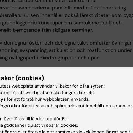
ption av samtal kommer vara i centrum för
vationsseminarierna parallellt med reflektioner kring
rsrollen. Kursen innehåller också läraktiviteter som byg
å grundläggande kunskaper om samtalsmetodik och
nellt bemötande från tidigare terminer.
av den egna rösten och det egna talet omfattar övningar
 andning, avspänning, artikulation och röstfunktion under
ing av logoped i mindre grupper och i par.
ingår även grundläggande kunskaper i juridik vid journals
kakor (cookies)
ndkurs i vuxen-HLR (obligatorisk för logopedstudenter på
tutets webbplats använder vi kakor för olika syften:
akor för att webbplatsen ska fungera korrekt.
tsformer
lys
för att förstå hur webbplatsen används.
ingskakor
för att visa och spåra relevant innehåll och annonser
står av observationer, seminarier, föreläsningar och pra
 överföras till länder utanför EU.
 godkänner du att vi sparar cookies.
t ändra eller återkalla ditt samtycke via kakikonen längst ned til