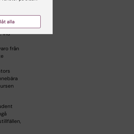
ppgifter.
llåt alla
. Vid
varo från
te
ntors
innebära
 kursen
tudent
ngå
llfällen,