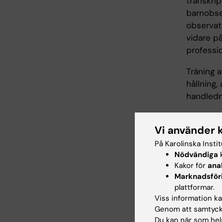
transkri
barnobser
observatö
vidare p
professio
Träning 
hållning,
handledn
I kursen 
Vi använder 
samt gru
På Karolinska Insti
Nödvändiga
k
Arbe
Kakor för
ana
Marknadsför
Kursen be
plattformar.
Viss information kan
övningar.
Genom att samtycka
Du kan när som hels