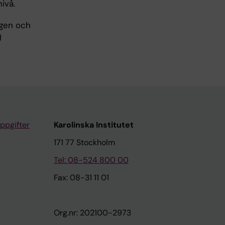
ivå.
ngen och
d
ppgifter
Karolinska Institutet
171 77 Stockholm
Tel: 08-524 800 00
Fax: 08-31 11 01
Org.nr: 202100-2973