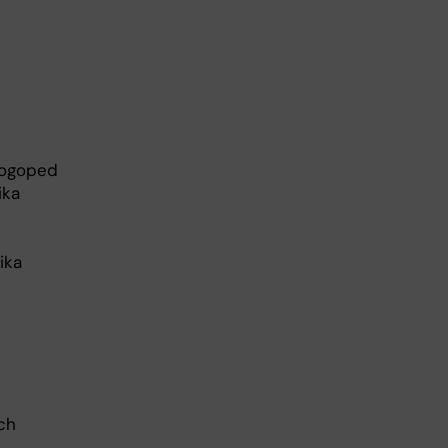
/logoped
ika
ika
ch