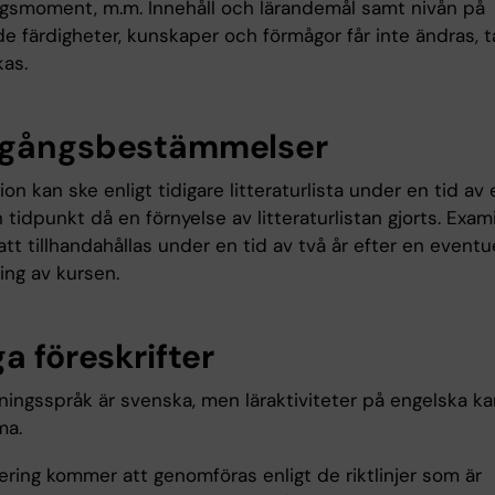
ngsmoment, m.m. Innehåll och lärandemål samt nivån på
e färdigheter, kunskaper och förmågor får inte ändras, t
kas.
gångsbestämmelser
on kan ske enligt tidigare litteraturlista under en tid av 
 tidpunkt då en förnyelse av litteraturlistan gjorts. Exam
t tillhandahållas under en tid av två år efter en eventue
ing av kursen.
a föreskrifter
ningsspråk är svenska, men läraktiviteter på engelska ka
ma.
ering kommer att genomföras enligt de riktlinjer som är