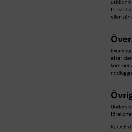
utbildni
förväntad
eller sän
Över
Examinati
efter den
kommer at
nedläggn
Övrig
Undervis
förekom
Kursvärd