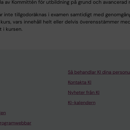
lda av Kommittén för utbildning på grund och avancerad n
år inte tillgodoräknas i examen samtidigt med genomgå
kurs, vars innehåll helt eller delvis överensstämmer me
t i kursen.
Så behandlar KI dina personu
Kontakta KI
Nyheter från KI
KI-kalendern
len
programwebbar