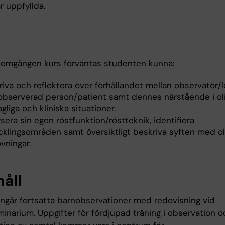
r uppfyllda.
nomgången kurs förväntas studenten kunna:
riva och reflektera över förhållandet mellan observatör
observerad person/patient samt dennes närstående i ol
gliga och kliniska situationer.
sera sin egen röstfunktion/röstteknik, identifiera
cklingsområden samt översiktligt beskriva syften med ol
vningar.
håll
 ingår fortsatta barnobservationer med redovisning vid
inarium. Uppgifter för fördjupad träning i observation o