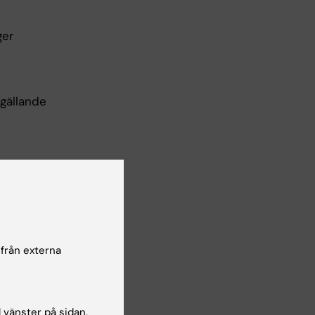
ger
 gällande
krivning
 KI).
 från externa
ktiska
l vänster på sidan.