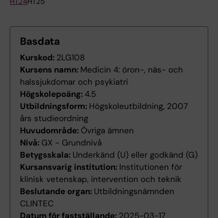
HT24
HT25
Basdata
Kurskod:
2LG108
Kursens namn:
Medicin 4: öron-, näs- och
halssjukdomar och psykiatri
Högskolepoäng:
4.5
Utbildningsform:
Högskoleutbildning, 2007
års studieordning
Huvudområde:
Övriga ämnen
Nivå:
GX - Grundnivå
Betygsskala:
Underkänd (U) eller godkänd (G)
Kursansvarig institution:
Institutionen för
klinisk vetenskap, intervention och teknik
Beslutande organ:
Utbildningsnämnden
CLINTEC
Datum för fastställande:
2025-03-17