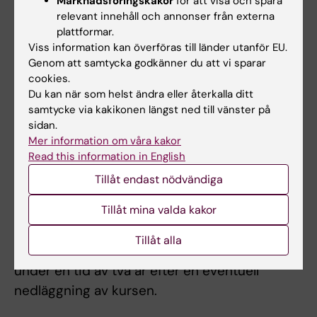
Marknadsföringskakor
för att visa och spåra
relevant innehåll och annonser från externa
examinationstillfällen, möjlighet till
plattformar.
komplettering eller undantag från
Viss information kan överföras till länder utanför EU.
obligatoriska utbildningsmoment, m.m.
Genom att samtycka godkänner du att vi sparar
Innehåll och lärandemål samt nivån på
cookies.
Du kan när som helst ändra eller återkalla ditt
förväntade färdigheter, kunskaper och
samtycke via kakikonen längst ned till vänster på
förmågor får inte ändras, tas bort eller sänkas.
sidan.
Mer information om våra kakor
Read this information in English
Övergångsbestämmelser
Tillåt endast nödvändiga
Examination kan ske enligt tidigare
Tillåt mina valda kakor
litteraturlista under en tid av ett år efter den
tidpunkt då en förnyelse av litteraturlistan
Tillåt alla
gjorts. Examination kommer att tillhandahållas
under en tid av två år efter en eventuell
nedläggning av kursen.