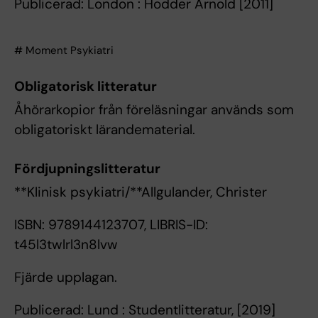
Publicerad: London : Hodder Arnold [2011]
# Moment Psykiatri
Obligatorisk litteratur
Åhörarkopior från föreläsningar används som
obligatoriskt lärandematerial.
Fördjupningslitteratur
**Klinisk psykiatri/**Allgulander, Christer
ISBN: 9789144123707, LIBRIS-ID:
t45l3twlrl3n8lvw
Fjärde upplagan.
Publicerad: Lund : Studentlitteratur, [2019]