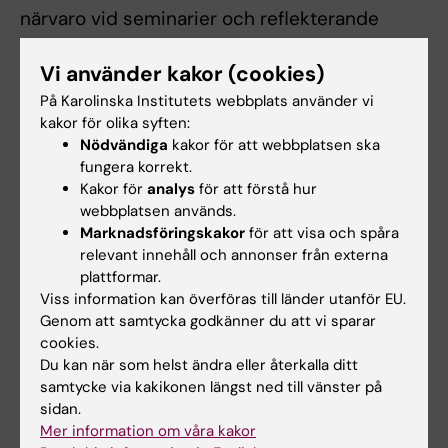
närvaro vid seminarier och reflekterande
samtal. Vid frånvaro från obligatorisk aktivitet
Vi använder kakor (cookies)
ansvarar studenten för att kontakta ansvarig
lärare för ersättningsuppgift. Examinator avgör
På Karolinska Institutets webbplats använder vi
kakor för olika syften:
om och hur en student kan ta igen missade
Nödvändiga
kakor för att webbplatsen ska
obligatoriska aktiviteter. Innan studenten har
fungera korrekt.
deltagit i de obligatoriska aktiviteterna eller
Kakor för
analys
för att förstå hur
webbplatsen används.
har tagit igen frånvaro i enlighet med
Marknadsföringskakor
för att visa och spåra
kursansvarigs anvisningar kan
relevant innehåll och annonser från externa
studieresultaten inte slutrapporteras.
plattformar.
Frånvaro från ett obligatoriskt
Viss information kan överföras till länder utanför EU.
Genom att samtycka godkänner du att vi sparar
utbildningsmoment kan innebära att den
cookies.
studerande inte kan ta igen tillfället förrän
Du kan när som helst ändra eller återkalla ditt
nästa gång kursen ges.
samtycke via kakikonen längst ned till vänster på
sidan.
Om det föreligger särskilda skäl, eller behov av
Mer information om våra kakor