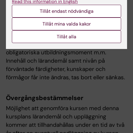
Read this information in English
anpassning för studenter med
funktionsnedsättning, får examinator fatta
Tillåt endast nödvändiga
beslut om att frångå kursplanens föreskrifter
Tillåt mina valda kakor
om examinationsform, antal
examinationstillfällen, möjlighet till
Tillåt alla
komplettering eller undantag från
obligatoriska utbildningsmoment m.m.
Innehåll och lärandemål samt nivån på
förväntade färdigheter, kunskaper och
förmågor får inte ändras, tas bort eller sänkas.
Övergångsbestämmelser
Möjlighet att genomföra kursen med denna
kursplans lärandemål och uppläggning
kommer att tillhandahållas under en tid av två