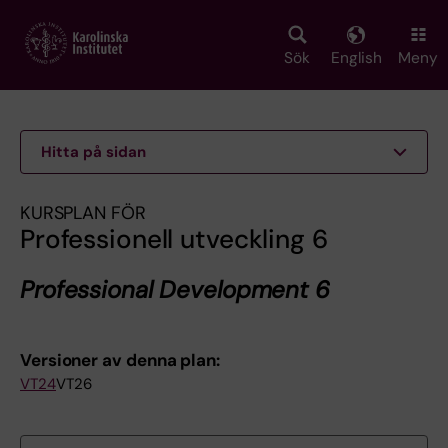
Skip
to
main
Sök
English
Meny
content
Hitta på sidan
KURSPLAN FÖR
Professionell utveckling 6
Professional Development 6
Versioner av denna plan:
VT24
VT26