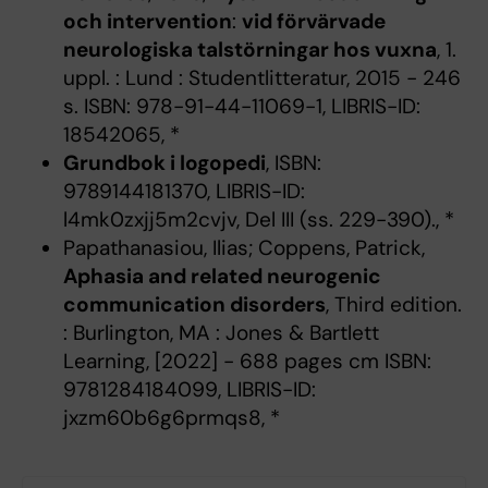
och intervention
:
vid förvärvade
neurologiska talstörningar hos vuxna
, 1.
uppl. : Lund : Studentlitteratur, 2015 - 246
s. ISBN: 978-91-44-11069-1, LIBRIS-ID:
18542065, *
Grundbok i logopedi
, ISBN:
9789144181370, LIBRIS-ID:
l4mk0zxjj5m2cvjv, Del III (ss. 229-390)., *
Papathanasiou, Ilias; Coppens, Patrick,
Aphasia and related neurogenic
communication disorders
, Third edition.
: Burlington, MA : Jones & Bartlett
Learning, [2022] - 688 pages cm ISBN:
9781284184099, LIBRIS-ID:
jxzm60b6g6prmqs8, *