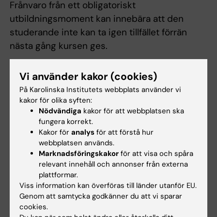
Frånvaro från ett obligatoriskt
utbildningsmoment kan innebära att den
studerande inte kan ta igen tillfället förrän
nästa gång kursen ges.
För godkänt betyg på hemtentamen krävs
Vi använder kakor (cookies)
förutom godkänt sakinnehåll att texten har en
På Karolinska Institutets webbplats använder vi
tydlig disposition och är formulerad enligt
kakor för olika syften:
normer för svensk sakprosa och
Nödvändiga
kakor för att webbplatsen ska
språkriktighet såsom behärskning av stavning,
fungera korrekt.
Kakor för
analys
för att förstå hur
böjning, ords och konstruktioners stilvärde,
webbplatsen används.
skiljetecken och meningsbyggnad. Vid
Marknadsföringskakor
för att visa och spåra
underkänt resultat på skriftlig hemtentamen
relevant innehåll och annonser från externa
plattformar.
har studenten rätt till ytterligare fem
Viss information kan överföras till länder utanför EU.
tentamenstillfällen varav det första som regel
Genom att samtycka godkänner du att vi sparar
mellan två och sex veckor efter att resultatet
cookies.