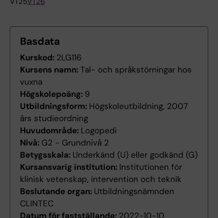
VT25
VT26
Basdata
Kurskod:
2LG116
Kursens namn:
Tal- och språkstörningar hos
vuxna
Högskolepoäng:
9
Utbildningsform:
Högskoleutbildning, 2007
års studieordning
Huvudområde:
Logopedi
Nivå:
G2 - Grundnivå 2
Betygsskala:
Underkänd (U) eller godkänd (G)
Kursansvarig institution:
Institutionen för
klinisk vetenskap, intervention och teknik
Beslutande organ:
Utbildningsnämnden
CLINTEC
Datum för fastställande:
2022-10-10