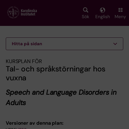
Skip
to
main
Sök
English
Meny
content
Hitta på sidan
KURSPLAN FÖR
Tal- och språkstörningar hos
vuxna
Speech and Language Disorders in
Adults
Versioner av denna plan: