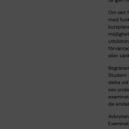
ta igen t
Om det fö
med funk
kursplane
möjlighet
utbildni
förväntad
eller sän
Begränsni
Student s
delta vi
sex unde
examinati
de endas
Avbrytan
Examinat