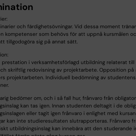
ination
ier:
inarier och färdighetsövningar. Vid dessa moment tränar
n kompetenser som behövs för att uppnå kursmålen o
att tillgodogöra sig på annat sätt.
ion:
restation i verksamhetsförlagd utbildning relaterat till
ch skriftlig redovisning av projektarbete. Opposition på
rs projektarbeten. Individuell bedömning av studentens
ner.
rig bedömer om, och i så fall hur, frånvaro från obligator
gsinslag kan tas igen. Innan studenten deltagit i de oblig
gsinslagen eller tagit igen frånvaro i enlighet med kursan
ar kan inte studieresultaten slutrapporteras. Frånvaro fr
iskt utbildningsinslag kan innebära att den studerande i