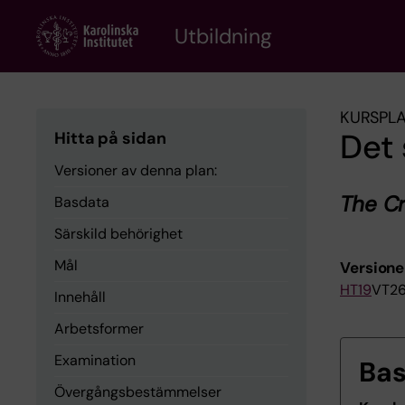
Skip
to
Utbildning
main
content
KURSPL
Det 
Hitta på sidan
Versioner av denna plan:
The Cri
Basdata
Särskild behörighet
Mål
Versione
HT19
VT2
Innehåll
Arbetsformer
Examination
Ba
Övergångsbestämmelser