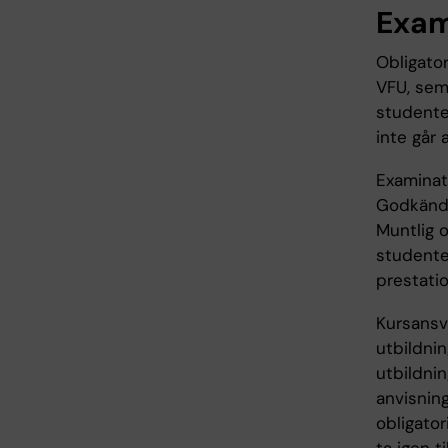
Exam
Obligator
VFU, sem
studente
inte går 
Examinat
Godkänd p
Muntlig o
studente
prestatio
Kursansva
utbildnin
utbildnin
anvisning
obligator