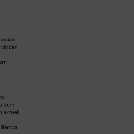
sociala
r vården
som
rar
os barn
 aktuell
tillämpa