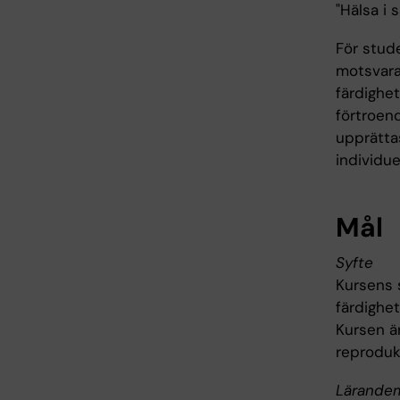
"Hälsa i 
För stud
motsvaran
färdighet
förtroend
upprättas
individue
Mål
Syfte
Kursens 
färdighe
Kursen är
reproduk
Lärande