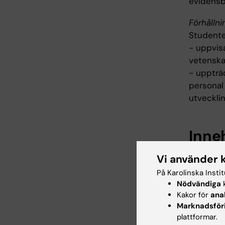
evidensb
Förhållni
Studente
- uppvisa
vetenskap
- uppträd
personal 
utveckli
Inne
Kursen ä
Vi använder 
såväl det
På Karolinska Insti
medicins
Nödvändiga
k
aspekter
Kakor för
ana
patienter
Marknadsför
plattformar.
medicin o