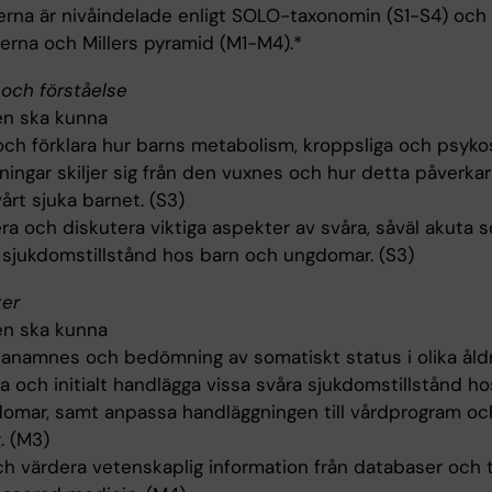
rna är nivåindelade enligt SOLO-taxonomin (S1-S4) och
terna och Millers pyramid (M1-M4).*
och förståelse
n ska kunna
 och förklara hur barns metabolism, kroppsliga och psyko
ningar skiljer sig från den vuxnes och hur detta påverka
årt sjuka barnet. (S3)
ra och diskutera viktiga aspekter av svåra, såväl akuta 
, sjukdomstillstånd hos barn och ungdomar. (S3)
ter
n ska kunna
anamnes och bedömning av somatiskt status i olika åld
ra och initialt handlägga vissa svåra sjukdomstillstånd h
omar, samt anpassa handläggningen till vårdprogram och
. (M3)
ch värdera vetenskaplig information från databaser och 