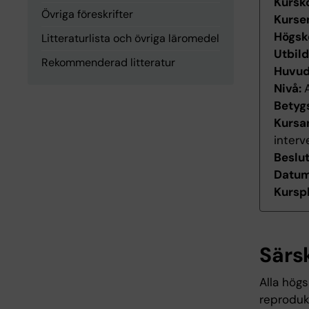
Kursk
Övriga föreskrifter
Kurse
Högsk
Litteraturlista och övriga läromedel
Utbil
Rekommenderad litteratur
Huvu
Nivå:
Betyg
Kursan
interv
Beslu
Datum 
Kurspl
Särs
Alla högs
reproduk