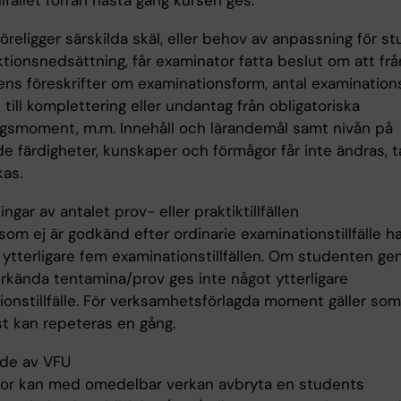
illfället förrän nästa gång kursen ges.
religger särskilda skäl, eller behov av anpassning för s
tionsnedsättning, får examinator fatta beslut om att fr
ns föreskrifter om examinationsform, antal examinationsti
 till komplettering eller undantag från obligatoriska
ngsmoment, m.m. Innehåll och lärandemål samt nivån på
e färdigheter, kunskaper och förmågor får inte ändras, t
kas.
ngar av antalet prov- eller praktiktillfällen
om ej är godkänd efter ordinarie examinationstillfälle ha
d ytterligare fem examinationstillfällen. Om studenten g
rkända tentamina/prov ges inte något ytterligare
onstillfälle. För verksamhetsförlagda moment gäller som 
t kan repeteras en gång.
de av VFU
or kan med omedelbar verkan avbryta en students