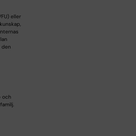
FU) eller
i kunskap,
enternas
plan
r den
p och
amilj.