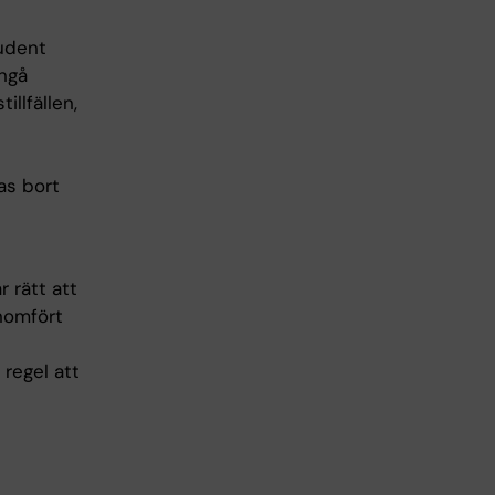
tudent
ångå
llfällen,
as bort
r rätt att
enomfört
regel att