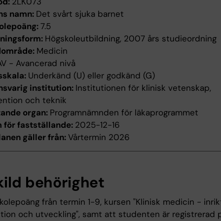
od:
2LK073
ns namn:
Det svårt sjuka barnet
olepoäng:
7.5
dningsform:
Högskoleutbildning, 2007 års studieordning
dområde:
Medicin
AV - Avancerad nivå
sskala:
Underkänd (U) eller godkänd (G)
svarig institution:
Institutionen för klinisk vetenskap,
ention och teknik
tande organ:
Programnämnden för läkaprogrammet
för fastställande:
2025-12-16
anen gäller från:
Vårtermin 2026
kild behörighet
kolepoäng från termin 1-9, kursen "Klinisk medicin - inrik
tion och utveckling", samt att studenten är registrerad 