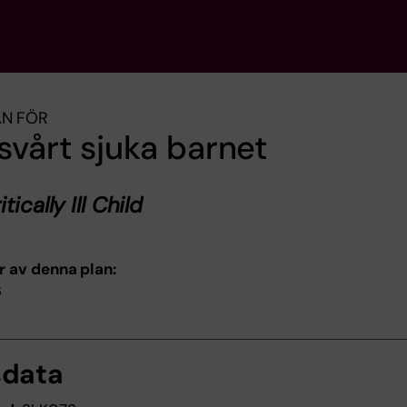
AN FÖR
svårt sjuka barnet
tically Ill Child
r av denna plan:
6
sdata