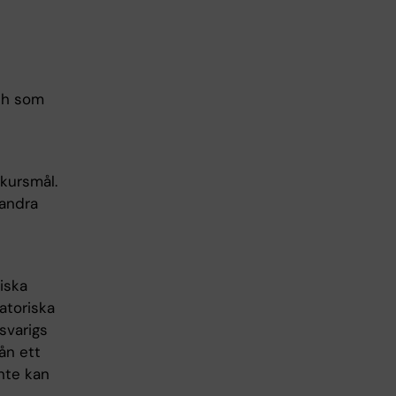
ch som
 kursmål.
 andra
iska
atoriska
svarigs
ån ett
nte kan