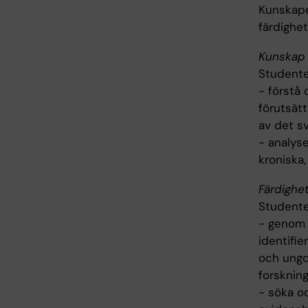
Kunskape
färdighe
Kunskap 
Studente
- förstå
förutsätt
av det sv
- analyse
kroniska
Färdighe
Studente
- genom 
identifie
och ungd
forskning
- söka o