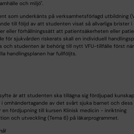
samhälle och miljö".
ent som underkänts på verksamhetsförlagd utbildning (V
de till följd av att studenten visat så allvarliga brister 
er eller förhållningssätt att patientsäkerheten eller pati
e för sjukvården riskerats skall en individuell handlings
 och studenten är behörig till nytt VFU-tillfälle först nä
lla handlingsplanen har fullföljts.
syfte är att studenten ska tillägna sig fördjupad kunska
t i omhändertagande av det svårt sjuka barnet och dess f
 en fördjupning till kursen Klinisk medicin - inriktning
tion och utveckling (Tema 6) på läkarprogrammet.
mål