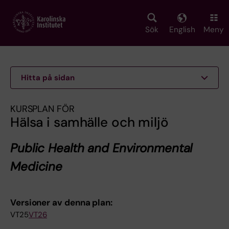
Skip
to
main
Sök
English
Meny
content
Hitta på sidan
KURSPLAN FÖR
Hälsa i samhälle och miljö
Public Health and Environmental
Medicine
Versioner av denna plan:
VT25
VT26