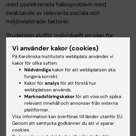
med oselekterade hälsoproblem med
beaktande av relevanta sociala och
miljörelaterade faktorer.
Studenten slutför individuellt en plan för
förbättringsarbete att presentera för grupp
Vi använder kakor (cookies)
med åtföljande kamratåterkoppling och
På Karolinska Institutets webbplats använder vi
diskussion som berör hur projekten relaterar
kakor för olika syften:
till kursens övriga kärnämnen. En
Nödvändiga
kakor för att webbplatsen ska
fungera korrekt.
sammanfattning av diskussionen inkluderas i
Kakor för
analys
för att förstå hur
en muntlig presentation av slutversionen av
webbplatsen används.
planen för förbättringsarbetet.
Marknadsföringskakor
för att visa och spåra
relevant innehåll och annonser från externa
plattformar.
Arbetsformer
Viss information kan överföras till länder utanför EU.
Genom att samtycka godkänner du att vi sparar
Kursens undervisningsformer och
cookies.
lärandeaktiviteter är föreläsningar, seminarier,