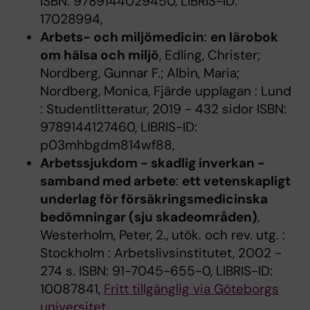
ISBN: 9789144029450, LIBRIS-ID:
17028994,
Arbets- och miljömedicin
:
en lärobok
om hälsa och miljö
, Edling, Christer;
Nordberg, Gunnar F.; Albin, Maria;
Nordberg, Monica, Fjärde upplagan : Lund
: Studentlitteratur, 2019 - 432 sidor ISBN:
9789144127460, LIBRIS-ID:
p03mhbgdm814wf88,
Arbetssjukdom - skadlig inverkan -
samband med arbete
:
ett vetenskapligt
underlag för försäkringsmedicinska
bedömningar (sju skadeområden)
,
Westerholm, Peter, 2., utök. och rev. utg. :
Stockholm : Arbetslivsinstitutet, 2002 -
274 s. ISBN: 91-7045-655-0, LIBRIS-ID:
10087841,
Fritt tillgänglig via Göteborgs
universitet
,