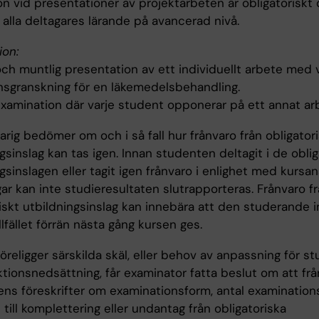
on vid presentationer av projektarbeten är obligatoriskt
ll alla deltagares lärande på avancerad nivå.
ion:
 och muntlig presentation av ett individuellt arbete med 
nsgranskning för en läkemedelsbehandling.
examination där varje student opponerar på ett annat ar
rig bedömer om och i så fall hur frånvaro från obligator
gsinslag kan tas igen. Innan studenten deltagit i de oblig
gsinslagen eller tagit igen frånvaro i enlighet med kursan
ar kan inte studieresultaten slutrapporteras. Frånvaro fr
iskt utbildningsinslag kan innebära att den studerande i
illfället förrän nästa gång kursen ges.
religger särskilda skäl, eller behov av anpassning för s
tionsnedsättning, får examinator fatta beslut om att fr
ns föreskrifter om examinationsform, antal examinationsti
 till komplettering eller undantag från obligatoriska