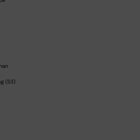
ade
 man
g (S3)