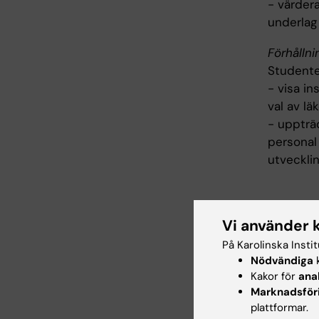
- värder
underlag
Förhållni
Studente
- visa in
val av l
- uppträd
personal 
utveckli
Inne
Vi använder 
Kursen o
På Karolinska Insti
kommer a
Nödvändiga
k
Kakor för
ana
evidensb
Marknadsför
att ge k
plattformar.
olika med