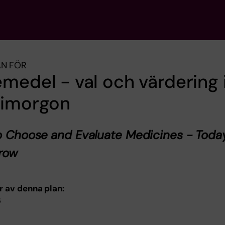
AN FÖR
medel - val och värdering 
 imorgon
 Choose and Evaluate Medicines - Toda
row
r av denna plan:
6