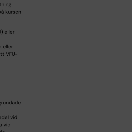
tning
på kursen
 eller
 eller
ytt VFU-
 grundade
edel vid
a vid