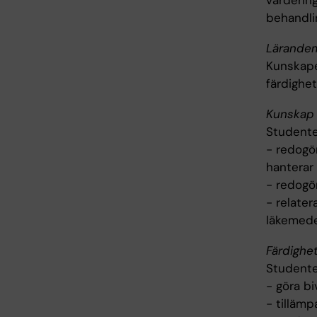
värderin
behandli
Lärande
Kunskape
färdighet
Kunskap 
Studente
- redogö
hanterar
- redogö
- relater
läkemede
Färdighe
Studente
- göra b
- tilläm