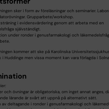
tsformer
ingen sker i form av föreläsningar och seminarier. Labora
datorövningar. Grupparbete/workshop.
tsträning i evidensvärdering genom att arbeta med en
sfråga självständigt.
tion under ronder i genusfarmakologi och läkemedelsfråg
bete.
ningen kommer att ske på Karolinska Universitetssjukhus
 i Huddinge men vissa moment kan vara förlagda i Solna
ination
ier:
r och övningar är obligatoriska, om inget annat anges, d
de lärande är svårt att uppnå på alternativt sätt.
m av deltagande i ronder i genusfarmakologi och läkemede