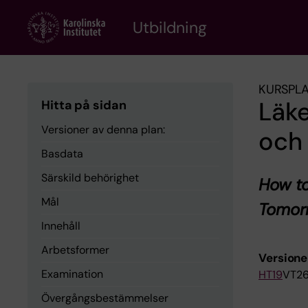
Skip
to
Utbildning
main
content
KURSPL
Läke
Hitta på sidan
Versioner av denna plan:
och
Basdata
Särskild behörighet
How to
Mål
Tomor
Innehåll
Arbetsformer
Versione
Examination
HT19
VT2
Övergångsbestämmelser