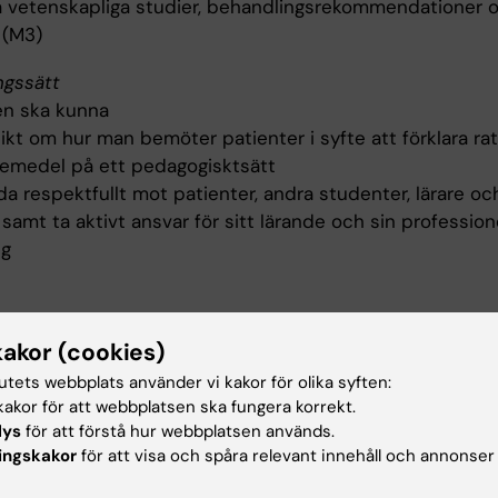
a vetenskapliga studier, behandlingsrekommendationer 
 (M3)
ngssätt
n ska kunna
sikt om hur man bemöter patienter i syfte att förklara rat
äkemedel på ett pedagogisktsätt
a respektfullt mot patienter, andra studenter, lärare oc
samt ta aktivt ansvar för sitt lärande och sin profession
ng
håll
kakor (cookies)
mfattar läkemedelsvärdering både i teori och praktik oc
tutets webbplats använder vi kakor för olika syften:
tt fokusera på klinisk farmakologi och principerna för
akor för att webbplatsen ska fungera korrekt.
lys
för att förstå hur webbplatsen används.
edömning, snarare än publicerade rekommendationer. Sy
ingskakor
för att visa och spåra relevant innehåll och annonser
unskap och verktyg att bättre bedöma evidens för behan
icinska tillstånd.