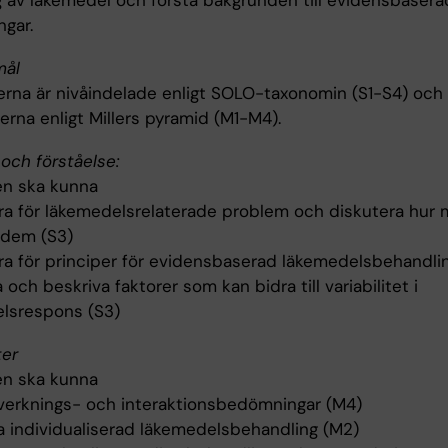
g av läkemedel och förstå bakgrunden till evidensbaser
ngar.
mål
rna är nivåindelade enligt SOLO-taxonomin (S1-S4) och
erna enligt Millers pyramid (M1-M4).
och förståelse:
n ska kunna
ra för läkemedelsrelaterade problem och diskutera hur
 dem (S3)
ra för principer för evidensbaserad läkemedelsbehandlin
a och beskriva faktorer som kan bidra till variabilitet i
lsrespons (S3)
ter
n ska kunna
iverknings- och interaktionsbedömningar (M4)
pa individualiserad läkemedelsbehandling (M2)