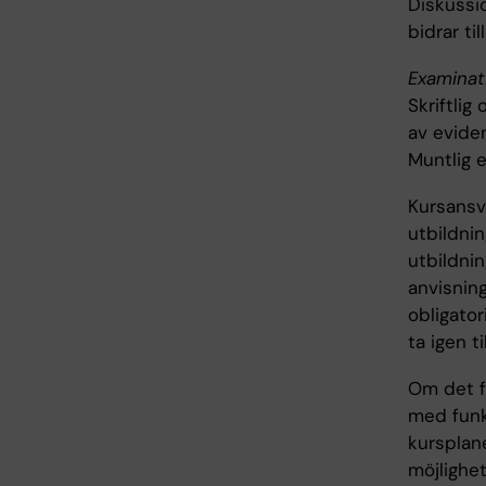
Diskussi
bidrar ti
Examinat
Skriftlig
av evide
Muntlig 
Kursansva
utbildnin
utbildnin
anvisning
obligator
ta igen t
Om det fö
med funk
kursplane
möjlighet