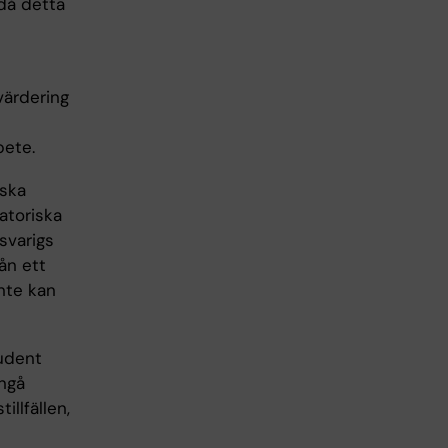
 då detta
värdering
bete.
iska
atoriska
svarigs
ån ett
nte kan
tudent
ångå
llfällen,