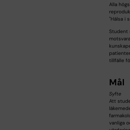
Alla högs
reproduk
"Hälsa i 
Student 
motsvaran
kunskaper
patienter
tillfälle
Mål
Syfte
Att stud
läkemede
farmakol
vanliga o