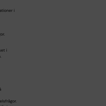
tioner i
or.
et i
.
å
lsfrågor.