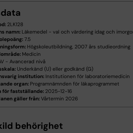
sdata
od:
2LK128
ns namn:
Läkemedel - val och värdering idag och imorgo
olepoäng:
7.5
dningsform:
Högskoleutbildning, 2007 års studieordning
dområde:
Medicin
AV - Avancerad nivå
sskala:
Underkänd (U) eller godkänd (G)
svarig institution:
Institutionen för laboratoriemedicin
tande organ:
Programnämnden för läkaprogrammet
för fastställande:
2025-12-16
anen gäller från:
Vårtermin 2026
kild behörighet