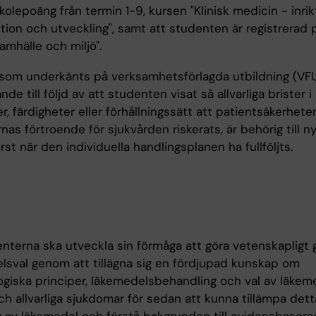
kolepoäng från termin 1-9, kursen "Klinisk medicin - inrik
tion och utveckling", samt att studenten är registrerad 
samhälle och miljö".
som underkänts på verksamhetsförlagda utbildning (VFU)
de till följd av att studenten visat så allvarliga brister i
, färdigheter eller förhållningssätt att patientsäkerheten
nas förtroende för sjukvården riskerats, är behörig till n
 först när den individuella handlingsplanen ha fullföljts.
enterna ska utveckla sin förmåga att göra vetenskapligt
lsval genom att tillägna sig en fördjupad kunskap om
ogiska principer, läkemedelsbehandling och val av läkem
ch allvarliga sjukdomar för sedan att kunna tillämpa dett