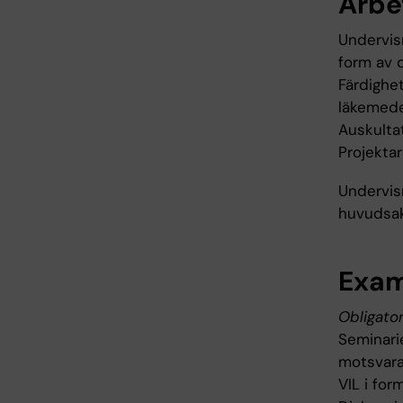
Arbe
Undervisn
form av 
Färdighe
läkemedel
Auskulta
Projektar
Undervis
huvudsak
Exam
Obligator
Seminarie
motsvaran
VIL i for