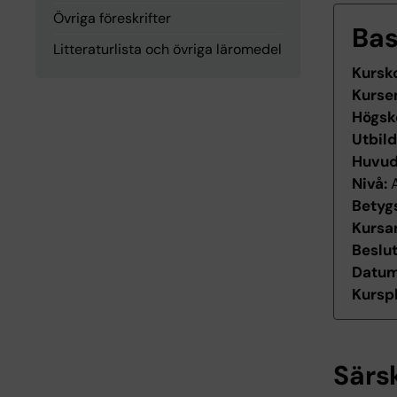
Övriga föreskrifter
Ba
Litteraturlista och övriga läromedel
Kursk
Kurse
Högsk
Utbil
Huvu
Nivå:
Betyg
Kursan
Beslu
Datum 
Kurspl
Särs