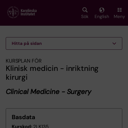
Skip
to
main
Sök
English
Meny
content
Hitta på sidan
KURSPLAN FÖR
Klinisk medicin - inriktning
kirurgi
Clinical Medicine - Surgery
Basdata
Kurskod:
2LK135