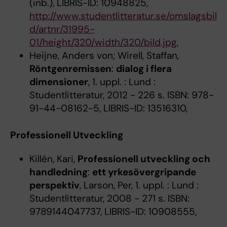
(inb.), LIBRIS-ID: 10948825,
http://www.studentlitteratur.se/omslagsbil
d/artnr/31995-
01/height/320/width/320/bild.jpg
,
Heijne, Anders von; Wirell, Staffan,
Röntgenremissen
:
dialog i flera
dimensioner
, 1. uppl. : Lund :
Studentlitteratur, 2012 - 226 s. ISBN: 978-
91-44-08162-5, LIBRIS-ID: 13516310,
Professionell Utveckling
Killén, Kari,
Professionell utveckling och
handledning
:
ett yrkesövergripande
perspektiv
, Larson, Per, 1. uppl. : Lund :
Studentlitteratur, 2008 - 271 s. ISBN:
9789144047737, LIBRIS-ID: 10908555,