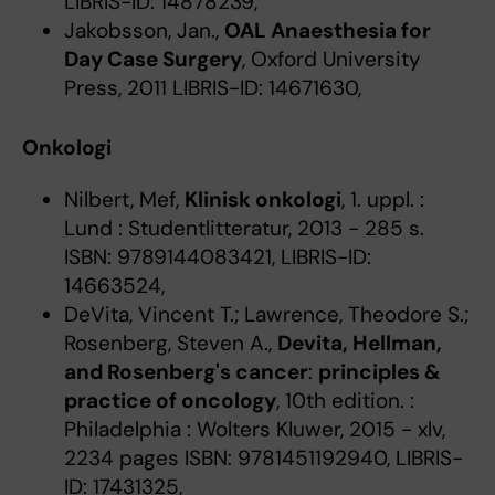
LIBRIS-ID: 14878239,
Jakobsson, Jan.,
OAL Anaesthesia for
Day Case Surgery
, Oxford University
Press, 2011 LIBRIS-ID: 14671630,
Onkologi
Nilbert, Mef,
Klinisk onkologi
, 1. uppl. :
Lund : Studentlitteratur, 2013 - 285 s.
ISBN: 9789144083421, LIBRIS-ID:
14663524,
DeVita, Vincent T.; Lawrence, Theodore S.;
Rosenberg, Steven A.,
Devita, Hellman,
and Rosenberg's cancer
:
principles &
practice of oncology
, 10th edition. :
Philadelphia : Wolters Kluwer, 2015 - xlv,
2234 pages ISBN: 9781451192940, LIBRIS-
ID: 17431325,