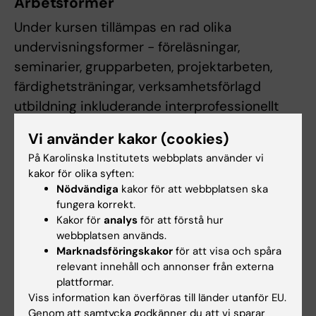
Arbetsformer
Under kursen tillämpas en rad olika
undervisningsformer - föreläsningar,
seminarier, grupparbeten, projektarbeten,
färdighetsträningar, verksamhetsförlagd
utbildning inkluderande interprofessionellt
lärande, formativa bedömningar, fallbaserad
Vi använder kakor (cookies)
undervisning i vården, självstudier, reflektion
På Karolinska Institutets webbplats använder vi
och inläsning.
kakor för olika syften:
Under kursens verksamhetsförlagda
Nödvändiga
kakor för att webbplatsen ska
utbildning förekommer schemaläggning under
fungera korrekt.
Kakor för
analys
för att förstå hur
kvällar, nätter och helger.
webbplatsen används.
Marknadsföringskakor
för att visa och spåra
relevant innehåll och annonser från externa
Examination
plattformar.
Professionell utveckling
Viss information kan överföras till länder utanför EU.
Genom att samtycka godkänner du att vi sparar