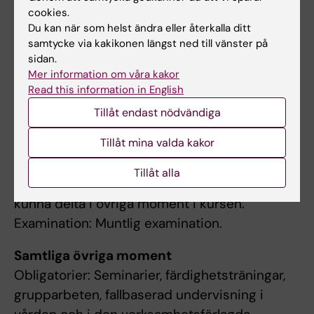
Obligatorier: Mentorsledd workshopgrupp
cookies.
Du kan när som helst ändra eller återkalla ditt
Vetenskaplig utveckling
samtycke via kakikonen längst ned till vänster på
Examination: Skriftlig inlämningsuppgift och
sidan.
muntlig presentation.
Mer information om våra kakor
Read this information in English
Introduktionsveckan
Tillåt endast nödvändiga
Obligatorier: Seminarier, färdighetsträningar
Tillåt mina valda kakor
och fallbaserad undervisning.
Kunskapsinnehållet under
Tillåt alla
introduktionsveckan är en förutsättning för att
kunna delta i övriga moment i kursen.
Examination: Muntlig examination.
Samtliga övriga moment
Obligatorier: Seminarier, färdighetsträningar,
grupparbeten, fallbaserad undervisning i