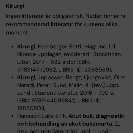
Kirurgi
Ingen litteratur är obligatorisk. Nedan finner ni
rekommenderad litteratur för kursens olika
moment.
Kirurgi
, Hamberger, Bertil; Haglund, Ulf,
Nionde upplagan, reviderad : Stockholm :
Liber, 2017 - 682 sidor ISBN:
9789147112982, LIBRIS-ID: 20885691,
Kirurgi
, Jeppsson, Bengt; Ljungqvist, Olle;
Naredi, Peter; Sund, Malin, 4., [rev.] uppl. :
Lund : Studentlitteratur, 2016 - 790 s.
ISBN: 9789144099842, LIBRIS-ID:
18850803,
Hansson, Lars-Erik,
Akut buk
:
diagnostik
och behandling av akut buksmärta
, 2.,
[rev. och uppdaterade] uppl. : Lund :