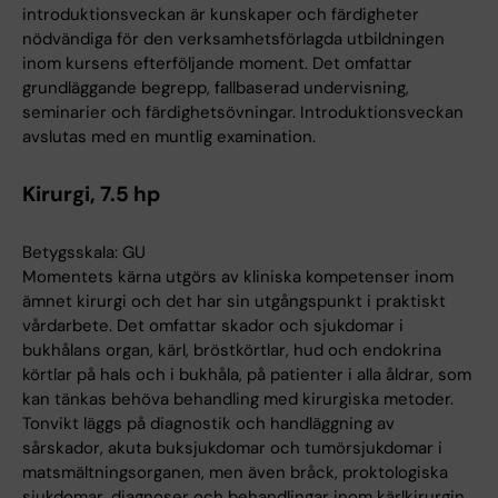
introduktionsveckan är kunskaper och färdigheter
nödvändiga för den verksamhetsförlagda utbildningen
inom kursens efterföljande moment. Det omfattar
grundläggande begrepp, fallbaserad undervisning,
seminarier och färdighetsövningar. Introduktionsveckan
avslutas med en muntlig examination.
Kirurgi, 7.5 hp
Betygsskala: GU
Momentets kärna utgörs av kliniska kompetenser inom
ämnet kirurgi och det har sin utgångspunkt i praktiskt
vårdarbete. Det omfattar skador och sjukdomar i
bukhålans organ, kärl, bröstkörtlar, hud och endokrina
körtlar på hals och i bukhåla, på patienter i alla åldrar, som
kan tänkas behöva behandling med kirurgiska metoder.
Tonvikt läggs på diagnostik och handläggning av
sårskador, akuta buksjukdomar och tumörsjukdomar i
matsmältningsorganen, men även bråck, proktologiska
sjukdomar, diagnoser och behandlingar inom kärlkirurgin,