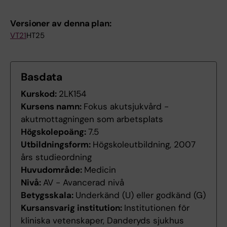
Versioner av denna plan:
VT21
HT25
Basdata
Kurskod:
2LK154
Kursens namn:
Fokus akutsjukvård -
akutmottagningen som arbetsplats
Högskolepoäng:
7.5
Utbildningsform:
Högskoleutbildning, 2007
års studieordning
Huvudområde:
Medicin
Nivå:
AV - Avancerad nivå
Betygsskala:
Underkänd (U) eller godkänd (G)
Kursansvarig institution:
Institutionen för
kliniska vetenskaper, Danderyds sjukhus