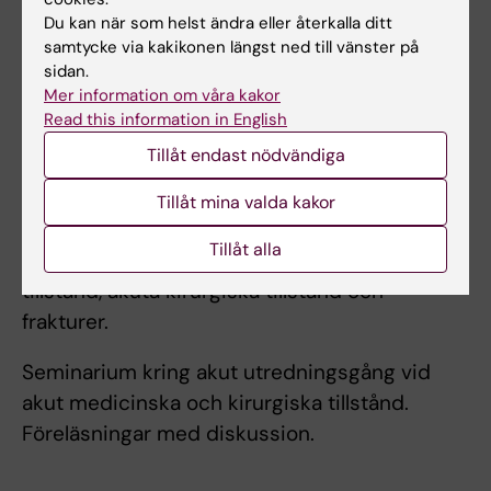
centrum och ambulanssjukvården.
Du kan när som helst ändra eller återkalla ditt
samtycke via kakikonen längst ned till vänster på
sidan.
Arbetsformer
Mer information om våra kakor
VFU på akutmottagning och
Read this information in English
intermediärvårdsavdelningar på Danderyds
Tillåt endast nödvändiga
sjukhus. Simulering vid Clinicum DS.
Tillåt mina valda kakor
Seminarier och gruppövningar kring
Tillåt alla
handläggningen av vanliga akutmedicinska
tillstånd, akuta kirurgiska tillstånd och
frakturer.
Seminarium kring akut utredningsgång vid
akut medicinska och kirurgiska tillstånd.
Föreläsningar med diskussion.