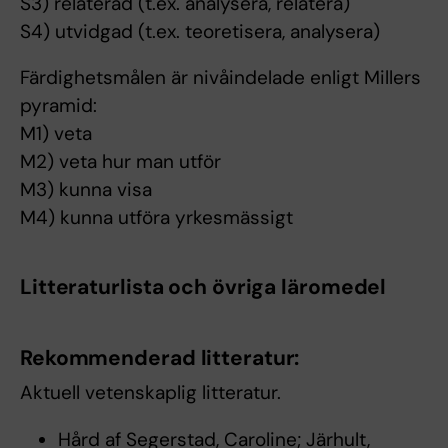
S3) relaterad (t.ex. analysera, relatera)
S4) utvidgad (t.ex. teoretisera, analysera)
Färdighetsmålen är nivåindelade enligt Millers
pyramid:
M1) veta
M2) veta hur man utför
M3) kunna visa
M4) kunna utföra yrkesmässigt
Litteraturlista och övriga läromedel
Rekommenderad litteratur:
Aktuell vetenskaplig litteratur.
Hård af Segerstad, Caroline; Järhult,