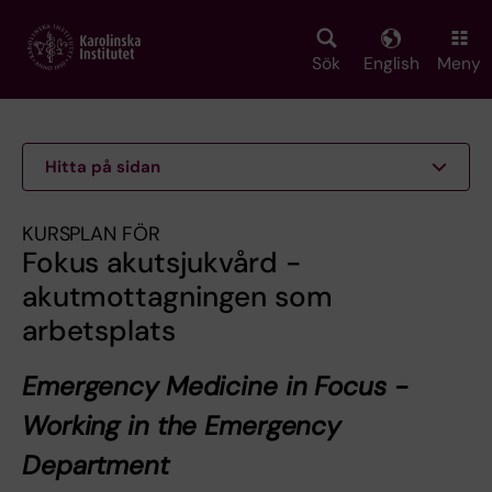
Skip
to
main
Sök
English
Meny
content
Hitta på sidan
KURSPLAN FÖR
Fokus akutsjukvård -
akutmottagningen som
arbetsplats
Emergency Medicine in Focus -
Working in the Emergency
Department