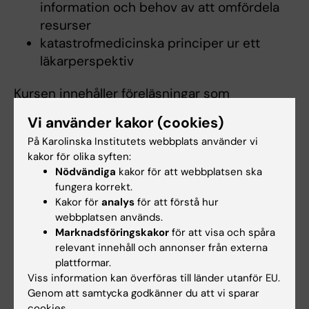
information och behov av att omfördela
resurser
katastrofmedicinska principer ur ett
läkarperspektiv
Kursen innehåller föreläsningar som
introducerar och definierar
Vi använder kakor (cookies)
förbättringsarbete. Detta introducerar träning
På Karolinska Institutets webbplats använder vi
i förbättringsarbete som ingår i kursen "Hälsa i
kakor för olika syften:
samhälle och miljö" på termin 11.
Nödvändiga
kakor för att webbplatsen ska
fungera korrekt.
Studenterna får i uppgift att välja inom vilket
Kakor för
analys
för att förstå hur
webbplatsen används.
område de vill arbeta med förbättring, samt
Marknadsföringskakor
för att visa och spåra
att inom detta område identifiera ett behov av
relevant innehåll och annonser från externa
förbättringsarbete.
plattformar.
Viss information kan överföras till länder utanför EU.
Kursen samarbetar med Katastrofmedicinskt
Genom att samtycka godkänner du att vi sparar
cookies.