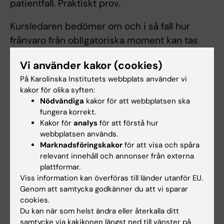
patientfall. Praktiskt prov.
Kursledaren bedömer om och i så fall hur
frånvaro från obligatoriska moment kan tas
igen. Innan studenten deltagit i de
Vi använder kakor (cookies)
obligatoriska utbildningsinslagen eller tagit
På Karolinska Institutets webbplats använder vi
igen frånvaro i enlighet med kursansvarigs
kakor för olika syften:
anvisningar kan inte studieresultaten
Nödvändiga
kakor för att webbplatsen ska
slutrapporteras. Frånvaro från ett obligatoriskt
fungera korrekt.
Kakor för
analys
för att förstå hur
utbildningsinslag kan innebära att den
webbplatsen används.
studerande inte kan ta igen tillfället förrän
Marknadsföringskakor
för att visa och spåra
nästa gång kursen ges.
relevant innehåll och annonser från externa
plattformar.
Student som ej är godkänd efter ordinarie
Viss information kan överföras till länder utanför EU.
examinationstillfälle har rätt att delta vid
Genom att samtycka godkänner du att vi sparar
cookies.
ytterligare fem examinationstillfällen. Om
Du kan när som helst ändra eller återkalla ditt
studenten genomfört sex underkända
samtycke via kakikonen längst ned till vänster på