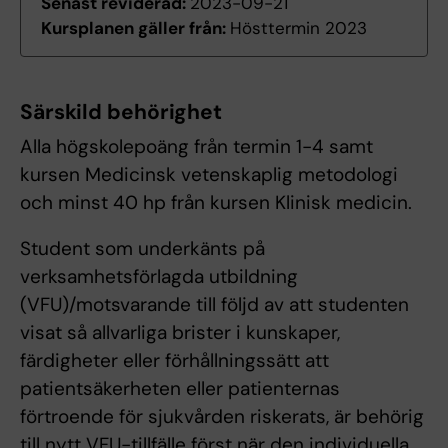
Senast reviderad:
2023-09-21
Kursplanen gäller från:
Hösttermin 2023
Särskild behörighet
Alla högskolepoäng från termin 1-4 samt
kursen Medicinsk vetenskaplig metodologi
och minst 40 hp från kursen Klinisk medicin.
Student som underkänts på
verksamhetsförlagda utbildning
(VFU)/motsvarande till följd av att studenten
visat så allvarliga brister i kunskaper,
färdigheter eller förhållningssätt att
patientsäkerheten eller patienternas
förtroende för sjukvården riskerats, är behörig
till nytt VFU-tillfälle först när den individuella