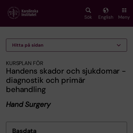
Skip
to
main
Sök
English
Meny
content
Hitta på sidan
KURSPLAN FÖR
Handens skador och sjukdomar -
diagnostik och primär
behandling
Hand Surgery
Basdata