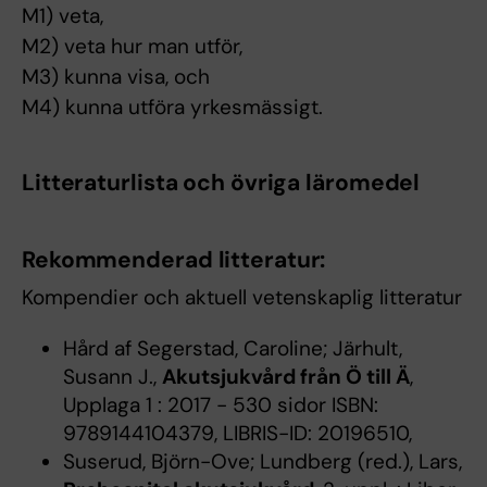
M1) veta,
M2) veta hur man utför,
M3) kunna visa, och
M4) kunna utföra yrkesmässigt.
Litteraturlista och övriga läromedel
Rekommenderad litteratur:
Kompendier och aktuell vetenskaplig litteratur
Hård af Segerstad, Caroline; Järhult,
Susann J.,
Akutsjukvård från Ö till Ä
,
Upplaga 1 : 2017 - 530 sidor ISBN:
9789144104379, LIBRIS-ID: 20196510,
Suserud, Björn-Ove; Lundberg (red.), Lars,