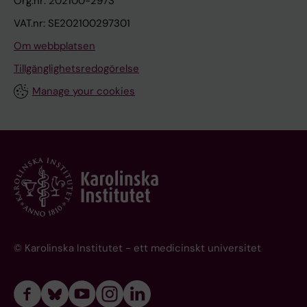
Org.nr: 202100-2973
VAT.nr: SE202100297301
Om webbplatsen
Tillgänglighetsredogörelse
Manage your cookies
© Karolinska Institutet - ett medicinskt universitet