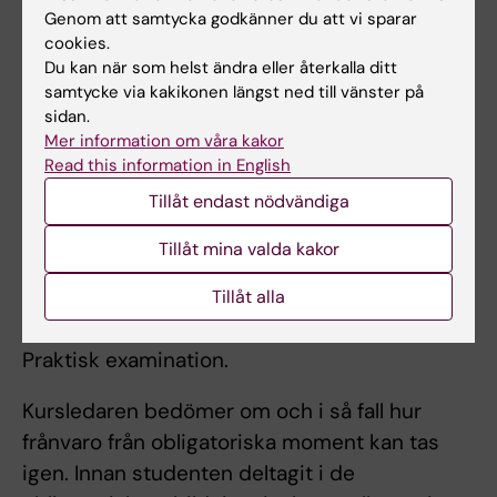
Genom att samtycka godkänner du att vi sparar
Obligatorier
cookies.
Alla seminarier, VFU och all färdighetsträning
Du kan när som helst ändra eller återkalla ditt
inklusive simuleringsövningar, är obligatoriska.
samtycke via kakikonen längst ned till vänster på
sidan.
Examination
Mer information om våra kakor
Read this information in English
Studentens teoretiska och praktiska
Tillåt endast nödvändiga
färdigheter, samt förhållningssätt gentemot
patienter, anhöriga och kollegor bedöms
Tillåt mina valda kakor
fortlöpande under VFU och en sammantagen
bedömning görs av examinator.
Tillåt alla
Skriftlig examination.
Praktisk examination.
Kursledaren bedömer om och i så fall hur
frånvaro från obligatoriska moment kan tas
igen. Innan studenten deltagit i de