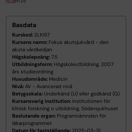
HT19
HT25
Basdata
Kurskod:
2LK157
Kursens namn:
Fokus akutsjukvård - den
akuta vårdkedjan
Högskolepoäng:
7.5
Utbildningsform:
Högskoleutbildning, 2007
års studieordning
Huvudområde:
Medicin
Nivå:
AV - Avancerad nivå
Betygsskala:
Underkänd (U) eller godkänd (G)
Kursansvarig institution:
Institutionen för
klinisk forskning o utbildning, Södersjukhuset
Beslutande organ:
Programnämnden för
läkarprogrammet
Datum för fastställande:
2025-03-31