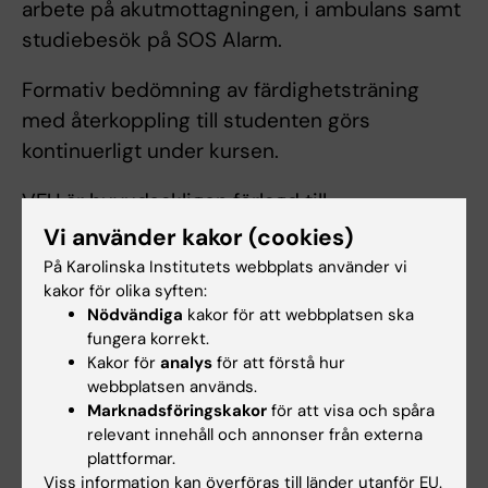
arbete på akutmottagningen, i ambulans samt
studiebesök på SOS Alarm.
Formativ bedömning av färdighetsträning
med återkoppling till studenten görs
kontinuerligt under kursen.
VFU är huvudsakligen förlagd till
Södersjukhuset men kan även vara förlagd till
Vi använder kakor (cookies)
Södertälje sjukhus och/eller SLSO närakuter.
På Karolinska Institutets webbplats använder vi
VFU i ambulans genomförs i samarbete med
kakor för olika syften:
Nödvändiga
kakor för att webbplatsen ska
leverantörer av ambulanssjukvård inom SLL.
fungera korrekt.
Kakor för
analys
för att förstå hur
Schemaläggning på kvällar och helg
webbplatsen används.
förekommer.
Marknadsföringskakor
för att visa och spåra
relevant innehåll och annonser från externa
plattformar.
Examination
Viss information kan överföras till länder utanför EU.