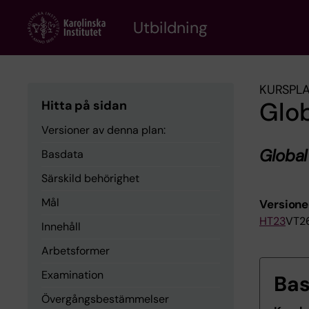
Skip
to
Utbildning
main
content
KURSPL
Glob
Hitta på sidan
Versioner av denna plan:
Global
Basdata
Särskild behörighet
Mål
Versione
HT23
VT2
Innehåll
Arbetsformer
Examination
Ba
Övergångsbestämmelser