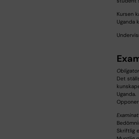
student 
Kursen ka
Uganda k
Undervisn
Exam
Obligator
Det ställ
kunskaper
Uganda.
Opponera
Examinat
Bedömnin
Skriftlig
Muntlig o