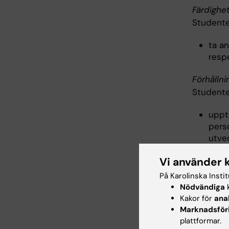
Färdighe
Studente
ta a
respe
Förhållni
Studente
upptr
perso
utve
Vi använder 
Inne
På Karolinska Insti
Nödvändiga
k
I en allt
Kakor för
ana
besitta 
Marknadsför
plattformar.
för svens