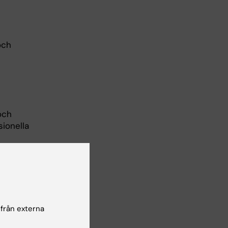
och
och
sionella
ipliner
om ramen
 från externa
dicin,