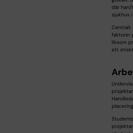
där han/
sjukhus 
Centralt 
faktorer
liksom pr
ett etisk
Arbe
Undervis
projektar
Handledar
placerin
Studente
projektar