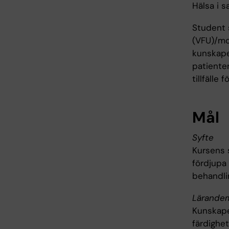
Hälsa i s
Student 
(VFU)/mot
kunskaper
patienter
tillfälle
Mål
Syfte
Kursens 
fördjupa
behandlin
Lärande
Kunskape
färdighet