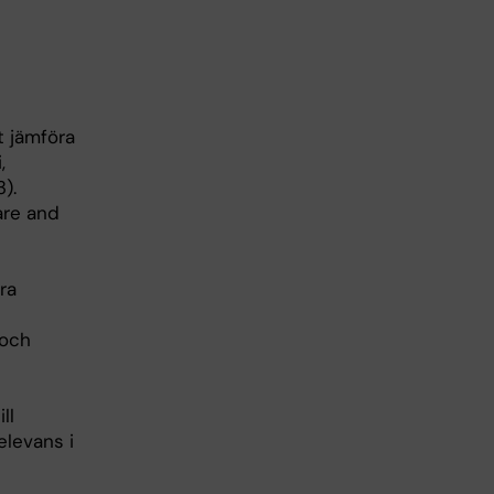
 jämföra
,
3).
are and
ra
 och
ll
elevans i