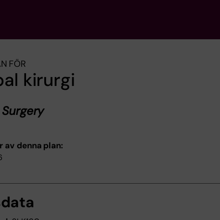
AN FÖR
al kirurgi
 Surgery
r av denna plan:
6
sdata