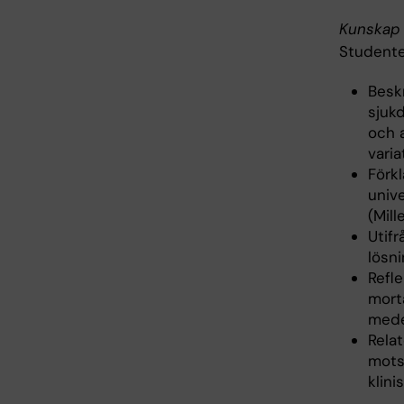
Kunskap 
Studente
Beskr
sjuk
och a
varia
Förk
univ
(Mil
Utifr
lösni
Refle
morta
mede
Relat
mots
klini