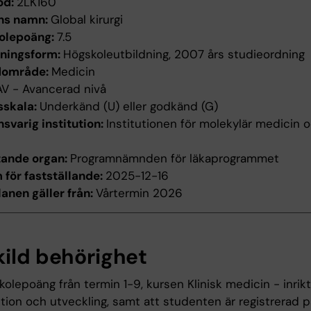
od:
2LK160
ns namn:
Global kirurgi
olepoäng:
7.5
dningsform:
Högskoleutbildning, 2007 års studieordning
dområde:
Medicin
AV - Avancerad nivå
sskala:
Underkänd (U) eller godkänd (G)
svarig institution:
Institutionen för molekylär medicin 
tande organ:
Programnämnden för läkaprogrammet
för fastställande:
2025-12-16
anen gäller från:
Vårtermin 2026
kild behörighet
kolepoäng från termin 1-9, kursen Klinisk medicin - inrik
tion och utveckling, samt att studenten är registrerad 