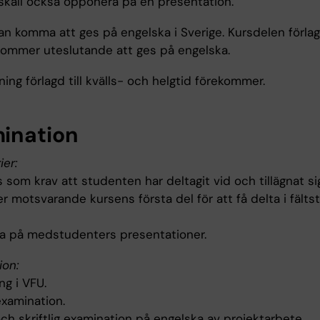
skall också opponera på en presentation.
n komma att ges på engelska i Sverige. Kursdelen förlagd
ommer uteslutande att ges på engelska.
ing förlagd till kvälls- och helgtid förekommer.
ination
ier:
s som krav att studenten har deltagit vid och tillägnat si
 motsvarande kursens första del för att få delta i fältst
 på medstudenters presentationer.
ion:
g i VFU.
 examination.
ch skriftlig examination på engelska av projektarbete.