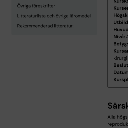
Kursk
Övriga föreskrifter
Kurse
Högsk
Litteraturlista och övriga läromedel
Utbil
Rekommenderad litteratur:
Huvu
Nivå:
Betyg
Kursan
kirurgi
Beslu
Datum 
Kurspl
Särs
Alla högs
reproduk