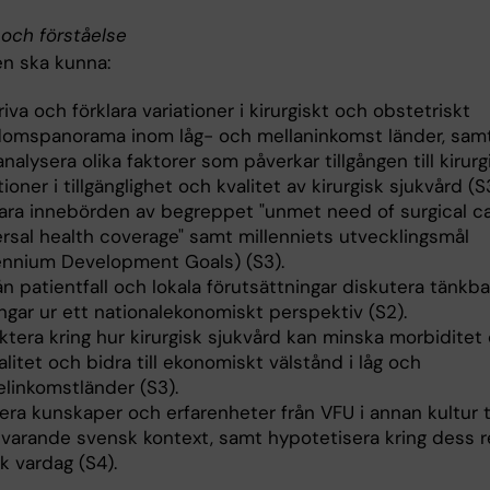
och förståelse
n ska kunna:
iva och förklara variationer i kirurgiskt och obstetriskt
domspanorama inom låg- och mellaninkomst länder, samt
nalysera olika faktorer som påverkar tillgången till kirurgi
tioner i tillgänglighet och kvalitet av kirurgisk sjukvård (S
lara innebörden av begreppet "unmet need of surgical c
ersal health coverage" samt millenniets utvecklingsmål
lennium Development Goals) (S3).
ån patientfall och lokala förutsättningar diskutera tänkba
ngar ur ett nationalekonomiskt perspektiv (S2).
ktera kring hur kirurgisk sjukvård kan minska morbiditet
litet och bidra till ekonomiskt välstånd i låg och
linkomstländer (S3).
era kunskaper och erfarenheter från VFU i annan kultur ti
varande svensk kontext, samt hypotetisera kring dess r
sk vardag (S4).