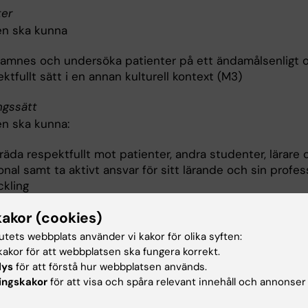
ter
n ska kunna
namnes och undersöka patienter på ett ändamålsenligt 
ktfullt sätt i en annan kulturell kontext (M3)
ngssätt
n ska kunna:
äda respektfullt mot patienter, andra studenter, lärare 
nal samt ta aktivt ansvar för sitt lärande och sin profes
ckling
kakor (cookies)
håll
tutets webbplats använder vi kakor för olika syften:
akor för att webbplatsen ska fungera korrekt.
mer internationaliserad värld behöver läkare inom alla disc
lys
för att förstå hur webbplatsen används.
kunskap om sjukdomspanoraman i andra länder även in
ingskakor
för att visa och spåra relevant innehåll och annonser
k sjukvård. Global kirurgi ligger teoretiskt nära global me