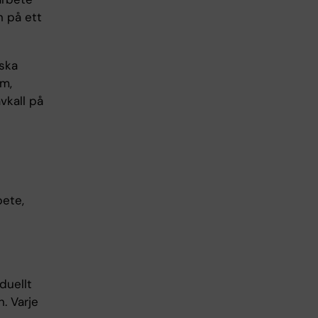
n på ett
iska
em,
vkall på
bete,
duellt
. Varje