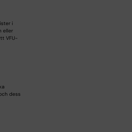
ster i
 eller
ytt VFU-
ka
 och dess