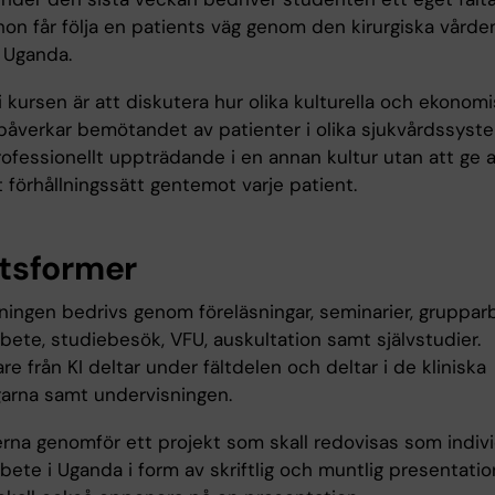
hon får följa en patients väg genom den kirurgiska vårde
i Uganda.
i kursen är att diskutera hur olika kulturella och ekonom
 påverkar bemötandet av patienter i olika sjukvårdssyst
ofessionellt uppträdande i en annan kultur utan att ge a
t förhållningssätt gentemot varje patient.
tsformer
ningen bedrivs genom föreläsningar, seminarier, gruppar
bete, studiebesök, VFU, auskultation samt självstudier.
e från KI deltar under fältdelen och deltar i de kliniska
garna samt undervisningen.
rna genomför ett projekt som skall redovisas som indivi
bete i Uganda i form av skriftlig och muntlig presentation