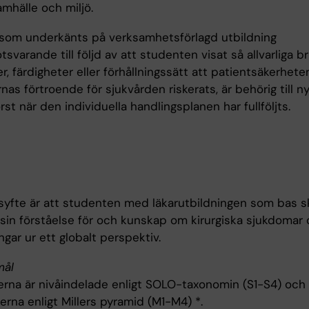
amhälle och miljö.
som underkänts på verksamhetsförlagd utbildning
svarande till följd av att studenten visat så allvarliga bri
, färdigheter eller förhållningssätt att patientsäkerheten
nas förtroende för sjukvården riskerats, är behörig till n
 först när den individuella handlingsplanen har fullföljts.
syfte är att studenten med läkarutbildningen som bas s
 sin förståelse för och kunskap om kirurgiska sjukdomar
gar ur ett globalt perspektiv.
mål
rna är nivåindelade enligt SOLO-taxonomin (S1-S4) och
erna enligt Millers pyramid (M1-M4) *.