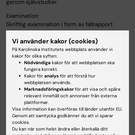
genom självstudier.
Examination:
Skriftlig examination i form av fallrapport
inklusive litteraturgenomgång. Muntlig
Vi använder kakor (cookies)
presentation av patientfall för examinator och
övriga kursdeltagare (supercase). Praktisk
På Karolinska Institutets webbplats använder vi
kakor för olika syften:
examination av färdigheter examineras
Nödvändiga
kakor för att webbplatsen ska
summativt under VFU.
fungera korrekt.
Kakor för
analys
för att förstå hur
Kursansvarig bedömer om och i så fall hur
webbplatsen används.
frånvaro från obligatoriska utbildningsinslag
Marknadsföringskakor
för att visa och spåra
relevant innehåll och annonser från externa
kan tas igen. Innan studenten har deltagit i de
plattformar.
obligatoriska utbildningsinslagen eller tagit
Viss information kan överföras till länder utanför EU.
igen frånvaro i enlighet med kursansvarigs
Genom att samtycka godkänner du att vi sparar
anvisningar kan inte studieresultaten
cookies.
Du kan när som helst ändra eller återkalla ditt
slutrapporteras. Frånvaro från ett obligatoriskt