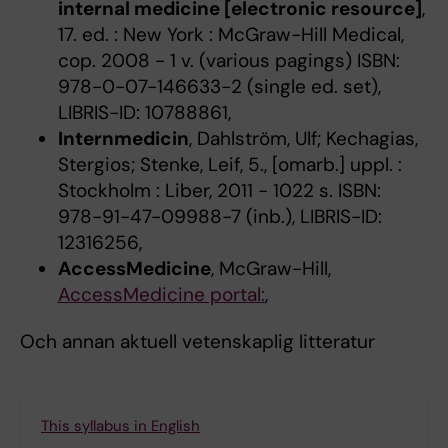
internal medicine [electronic resource]
,
17. ed. : New York : McGraw-Hill Medical,
cop. 2008 - 1 v. (various pagings) ISBN:
978-0-07-146633-2 (single ed. set),
LIBRIS-ID: 10788861,
Internmedicin
, Dahlström, Ulf; Kechagias,
Stergios; Stenke, Leif, 5., [omarb.] uppl. :
Stockholm : Liber, 2011 - 1022 s. ISBN:
978-91-47-09988-7 (inb.), LIBRIS-ID:
12316256,
AccessMedicine
, McGraw-Hill,
AccessMedicine portal:
,
Och annan aktuell vetenskaplig litteratur
This syllabus in English