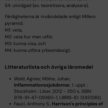
S4: utvidgad (ex. teoretisera, analysera).
Färdigheterna är nivåindelade enligt Millers
pyramid:
M1: veta,
M2: veta hur man utför,
M3: kunna visa, och
M4: kunna utföra yrkesmässigt.
Litteraturlista och övriga läromedel
Wold, Agnes; Mölne, Johan,
Inflammationssjukdomar
, 1. uppl. :
Stockholm : Liber, 2012 - 350 s. ISBN:
978-91-47-09360-1, LIBRIS-ID: 12451060,
Fauci, Anthony S.,
Harrison's principles of