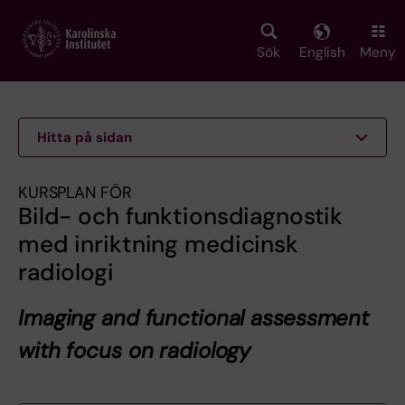
Skip
to
main
Sök
English
Meny
content
Hitta på sidan
KURSPLAN FÖR
Bild- och funktionsdiagnostik
med inriktning medicinsk
radiologi
Imaging and functional assessment
with focus on radiology