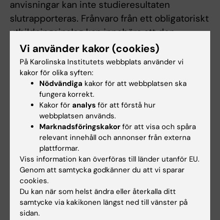
anvisningar kan inte studieresultaten
slutrapporteras. Frånvaro från ett obligatoriskt
utbildningsinslag kan innebära att den
studerande inte kan ta igen tillfället förrän
Vi använder kakor (cookies)
nästa gång kursen ges.
På Karolinska Institutets webbplats använder vi
kakor för olika syften:
Om det föreligger särskilda skäl, eller behov av
Nödvändiga
kakor för att webbplatsen ska
fungera korrekt.
anpassning för student med
Kakor för
analys
för att förstå hur
funktionsnedsättning, får examinator fatta
webbplatsen används.
beslut om att frångå kursplanens föreskrifter
Marknadsföringskakor
för att visa och spåra
om examinationsform, antal
relevant innehåll och annonser från externa
plattformar.
examinationstillfällen, möjlighet till
Viss information kan överföras till länder utanför EU.
komplettering eller undantag från
Genom att samtycka godkänner du att vi sparar
obligatoriska utbildningsmoment mm. Innehåll
cookies.
och lärandemål samt nivån på förväntade
Du kan när som helst ändra eller återkalla ditt
samtycke via kakikonen längst ned till vänster på
färdigheter, kunskaper och förmågor får inte
sidan.
ändras, tas bort eller sänkas.