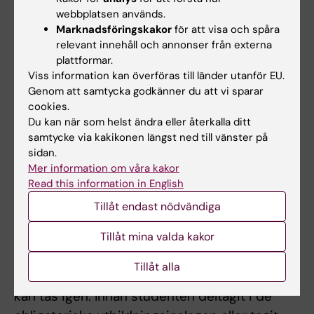
webbplatsen används.
Examination:
Marknadsföringskakor
för att visa och spåra
Muntlig examination i form av examinerande
relevant innehåll och annonser från externa
seminarier (kliniska fall och etik).
plattformar.
Muntlig examination i form av presentation av
Viss information kan överföras till länder utanför EU.
Genom att samtycka godkänner du att vi sparar
vetenskaplig litteraturgranskning.
cookies.
Du kan när som helst ändra eller återkalla ditt
Studenternas förvärvade färdighet och
samtycke via kakikonen längst ned till vänster på
förmågor examineras muntligt i grupp samt
sidan.
genom uppvisade kunskaper och förståelse
Mer information om våra kakor
Read this information in English
vid seminarieundervisning samt vid
redovisning och diskussion av vetenskaplig
Tillåt endast nödvändiga
artikel.
Tillåt mina valda kakor
Kursansvarig bedömer om, och i så fall hur,
Tillåt alla
frånvaro från obligatoriska utbildningsinslag
kan tas igen. Innan studenten deltagit i de