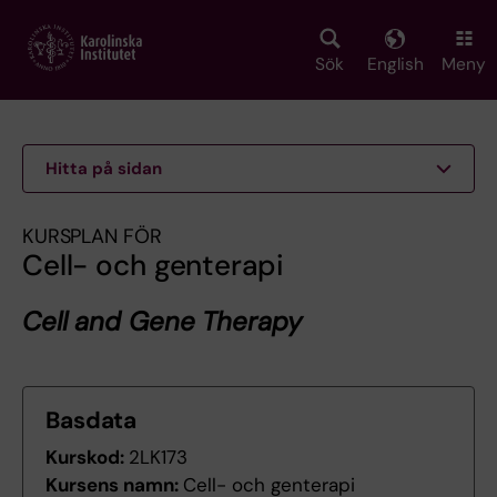
Skip
to
main
Sök
English
Meny
content
Hitta på sidan
KURSPLAN FÖR
Cell- och genterapi
Cell and Gene Therapy
Basdata
Kurskod:
2LK173
Kursens namn:
Cell- och genterapi