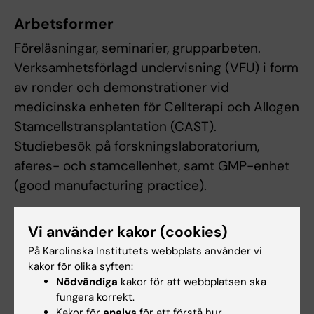
Arbetsformer
Föreläsningar, seminarier, grupparbeten.
Verksamhetsförlagd undervisning (VFU) i form
av ronder och demonstrationer vid
medicinska enheten för Cellterapi och Allogen
Stamcellstransplantation (CAST).
Studiebesök på forskningslaboratorium,
aferes- och stamcellenhet, samt GMP-enhet
(good manufacturing practice).
Vi använder kakor (cookies)
Examination
På Karolinska Institutets webbplats använder vi
Obligatorier:
kakor för olika syften:
Seminarium, Demonstrationer, VFU,
Nödvändiga
kakor för att webbplatsen ska
Grupparbete.
fungera korrekt.
Kakor för
analys
för att förstå hur