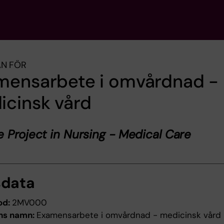
AN FÖR
mensarbete i omvårdnad -
icinsk vård
 Project in Nursing - Medical Care
sdata
od:
2MV000
ns namn:
Examensarbete i omvårdnad - medicinsk vård