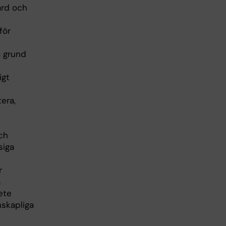
ård och
för
m grund
igt
era,
ch
siga
r
a
ete
nskapliga