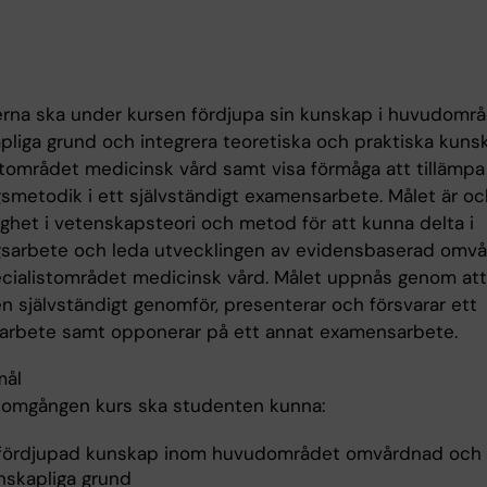
rna ska under kursen fördjupa sin kunskap i huvudomr
pliga grund och integrera teoretiska och praktiska kunsk
stområdet medicinsk vård samt visa förmåga att tillämpa
gsmetodik i ett självständigt examensarbete. Målet är oc
ighet i vetenskapsteori och metod för att kunna delta i
gsarbete och leda utvecklingen av evidensbaserad omv
cialistområdet medicinsk vård. Målet uppnås genom att
n självständigt genomför, presenterar och försvarar ett
rbete samt opponerar på ett annat examensarbete.
mål
nomgången kurs ska studenten kunna:
 fördjupad kunskap inom huvudområdet omvårdnad och
nskapliga grund