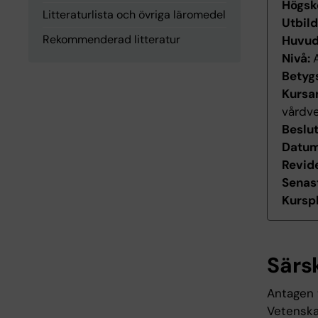
Högsk
Litteraturlista och övriga läromedel
Utbil
Rekommenderad litteratur
Huvu
Nivå:
Betyg
Kursan
vårdv
Beslu
Datum 
Revid
Senas
Kurspl
Särs
Antagen 
Vetenska