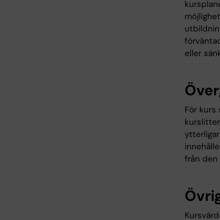
kursplane
möjlighet
utbildni
förväntad
eller sän
Över
För kurs 
kurslitte
ytterliga
innehålle
från den
Övrig
Kursvärde