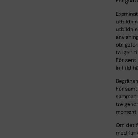
För godk
Examinato
utbildnin
utbildnin
anvisning
obligator
ta igen t
För sent
in i tid 
Begränsni
För samtl
sammanla
tre genom
moment el
Om det fö
med funk