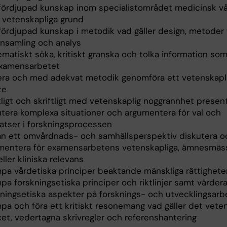
 fördjupad kunskap inom specialistområdet medicinsk v
 vetenskapliga grund
 fördjupad kunskap i metodik vad gäller design, metoder 
insamling och analys
ematiskt söka, kritiskt granska och tolka information so
examensarbetet
era och med adekvat metodik genomföra ett vetenskapl
te
ligt och skriftligt med vetenskaplig noggrannhet present
utera komplexa situationer och argumentera för val och
satser i forskningsprocessen
rån ett omvårdnads- och samhällsperspektiv diskutera o
mentera för examensarbetens vetenskapliga, ämnesmäs
ller kliniska relevans
ämpa vårdetiska principer beaktande mänskliga rättighete
mpa forskningsetiska principer och riktlinjer samt värder
kningsetiska aspekter på forsknings- och utvecklingsarb
mpa och föra ett kritiskt resonemang vad gäller det vete
ket, vedertagna skrivregler och referenshantering