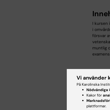
Inne
I kursen
i omvård
försvar 
vetenskap
muntlig o
examensa
Arbe
Vi använder 
Undervis
På Karolinska Insti
på läran
Nödvändiga
k
tar ansva
Kakor för
ana
föreläsn
Marknadsför
plattformar.
Handledni