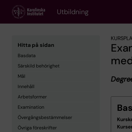
Skip
to
Utbildning
main
content
KURSPL
Exa
Hitta på sidan
Basdata
med
Särskild behörighet
Mål
Degree
Innehåll
Arbetsformer
Ba
Examination
Övergångsbestämmelser
Kursk
Kurse
Övriga föreskrifter