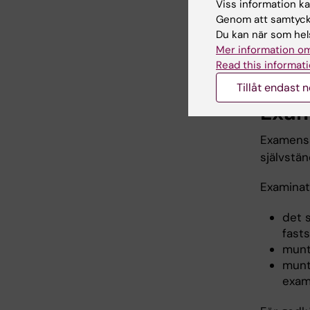
Viss information kan
av exame
Genom att samtycka
schemala
Du kan när som hels
genomför
Mer information om
särskilda 
Read this informati
Tillåt endast 
Exam
Examensa
självstä
Examinati
det 
fast
munt
munt
exam