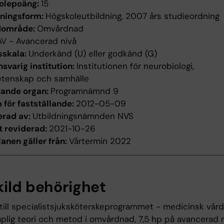
olepoäng:
15
dningsform:
Högskoleutbildning, 2007 års studieordning
dområde:
Omvårdnad
AV - Avancerad nivå
sskala:
Underkänd (U) eller godkänd (G)
svarig institution:
Institutionen för neurobiologi,
etenskap och samhälle
tande organ:
Programnämnd 9
för fastställande:
2012-05-09
erad av:
Utbildningsnämnden NVS
t reviderad:
2021-10-26
anen gäller från:
Vårtermin 2022
kild behörighet
till specialistsjuksköterskeprogrammet - medicinsk vård
plig teori och metod i omvårdnad, 7,5 hp på avancerad n