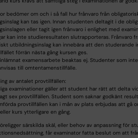
änd kurs krävs att samtliga steg i examinationen är godk
r bedömer om och i så fall hur frånvaro från obligatoris
gsinslag kan tas igen. Innan studenten deltagit i de oblig
gsinslagen eller tagit igen frånvaro i enlighet med exami
ar kan inte studieresultaten slutrapporteras. Frånvaro fr
iskt utbildningsinslag kan innebära att den studerande i
illfället förrän nästa gång kursen ges.
 inlämnat examensarbete beaktas ej. Studenter som int
hänvisas till omtentamenstillfälle.
ng av antalet provtillfällen:
iga examinationer gäller att student har rätt att delta vi
gt sex provtillfällen. Student som saknar godkänt result
förda provtillfällen kan i mån av plats erbjudas att gå 
ler kurs ytterligare en gång.
religger särskilda skäl, eller behov av anpassning för s
tionsnedsättning, får examinator fatta beslut om att fr