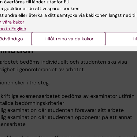
 överföras till länder utanför EU.
nsarbetets genomförandeprocess sker under handledd
 godkänner du att vi sparar cookies.
gda seminarier. Föreläsningar som stödjer
t ändra eller återkalla ditt samtycke via kakikonen längst ned til
andeprocessen ingår. Examensarbetet utförs i par om i
 våra kakor
skäl föreligger.
on in English
nödvändiga
Tillåt mina valda kakor
Ti
ination
rbetet bedöms individuellt och studenten ska visa
ndighet i genomförandet av arbetet.
onen sker i tre steg:
skriftliga examensarbetet bedöms av examinator utifrån
ställda bedömningskriterier
lig examination där studenten försvarar sitt arbete
lig examination där studenten opponerar på ett annat
ensarbete