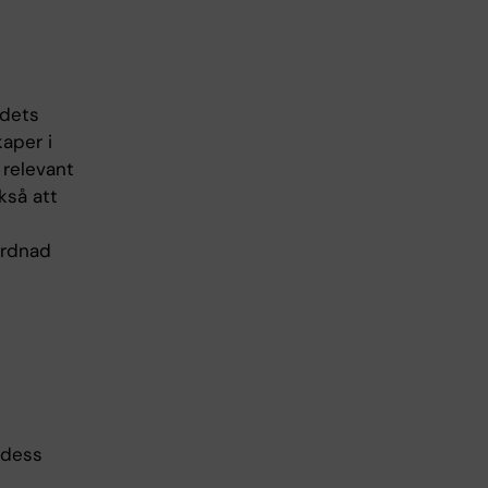
ådets
aper i
 relevant
kså att
årdnad
 dess