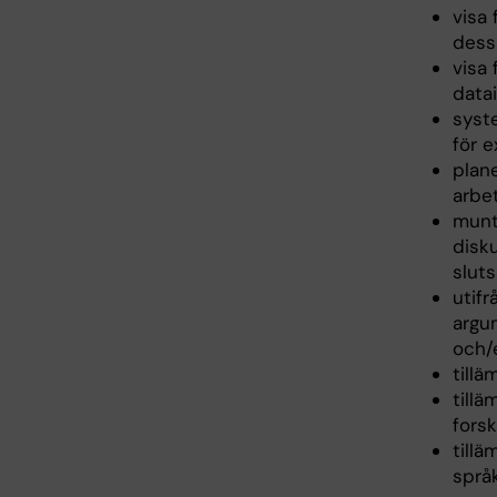
visa
dess
visa
data
syst
för 
plan
arbe
munt
disk
slut
utif
argu
och/e
till
tillä
fors
tillä
språ