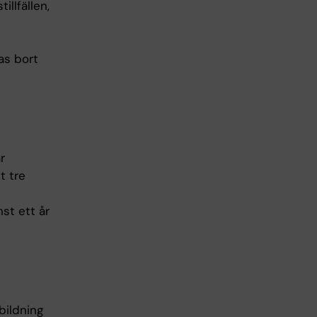
llfällen,
as bort
r
t tre
nst ett år
bildning