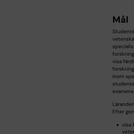
Mål
Studente
vetenska
speciali
forsknin
visa färd
forsknin
inom spe
studente
examensa
Lärande
Efter ge
visa
vete