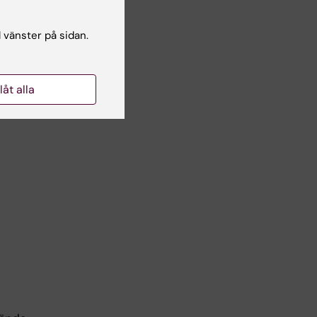
a,
l vänster på sidan.
nte
llåt alla