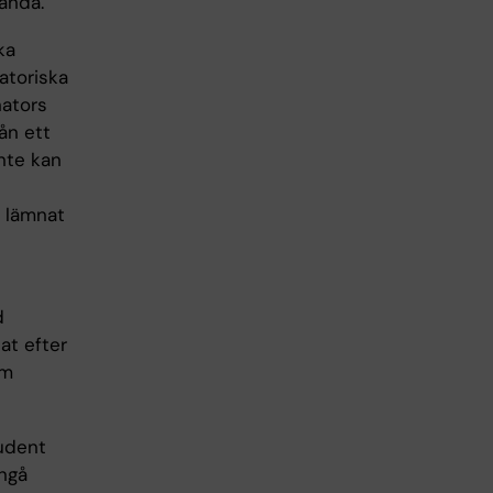
ända.
ka
atoriska
nators
ån ett
nte kan
e lämnat
d
at efter
om
tudent
ångå