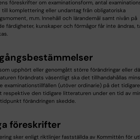
ns föreskrifter om examinationsform, antal examinationsti
 till komplettering eller undantag från obligatoriska
ngsmoment, m.m. Innehåll och lärandemål samt nivån på
e färdigheter, kunskaper och förmågor får inte ändras, t
kas.
gångsbestämmelser
som upphört eller genomgått större förändringar eller dä
raturen förändrats väsentligt ska det tillhandahållas mins
re examinationstillfällen (utöver ordinarie) på det tidigare
t respektive den tidigare litteraturen under en tid av mi
 tidpunkt förändringen skedde.
a föreskrifter
ring sker enligt riktlinjer fastställda av Kommittén för ut