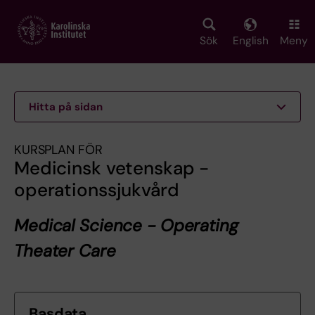
Skip
to
main
Sök
English
Meny
content
Hitta på sidan
KURSPLAN FÖR
Medicinsk vetenskap -
operationssjukvård
Medical Science - Operating
Theater Care
Basdata