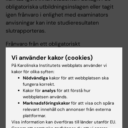
obligatoriska utbildningsinslagen eller tagit
igen frånvaro i enlighet med examinators
anvisningar kan inte studieresultaten
slutrapporteras.
Frånvaro från ett obligatoriskt
utbildningsinslag kan innebära att den
Vi använder kakor (cookies)
studerande inte kan ta igen tillfället förrän
På Karolinska Institutets webbplats använder vi
nästa gång kursen ges.
kakor för olika syften:
Nödvändiga
kakor för att webbplatsen ska
fungera korrekt.
Examination
Kakor för
analys
för att förstå hur
webbplatsen används.
Samtliga kursmoment examineras med
Marknadsföringskakor
för att visa och spåra
skriftlig individuell tentamen
relevant innehåll och annonser från externa
plattformar.
Student som ej är godkänd efter ordinarie
Viss information kan överföras till länder utanför EU.
examinationstillfälle har rätt att delta vid