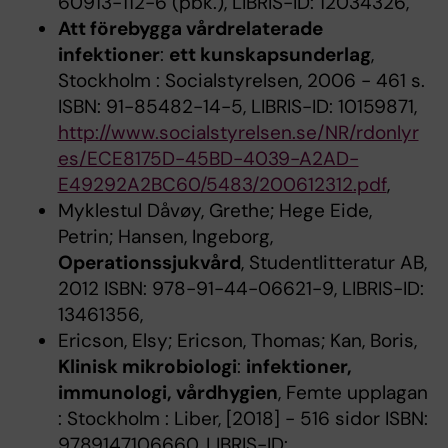
60913-112-6 (pbk.), LIBRIS-ID: 12034326,
Att förebygga vårdrelaterade
infektioner
:
ett kunskapsunderlag
,
Stockholm : Socialstyrelsen, 2006 - 461 s.
ISBN: 91-85482-14-5, LIBRIS-ID: 10159871,
http://www.socialstyrelsen.se/NR/rdonlyr
es/ECE8175D-45BD-4039-A2AD-
E49292A2BC60/5483/200612312.pdf
,
Myklestul Dåvøy, Grethe; Hege Eide,
Petrin; Hansen, Ingeborg,
Operationssjukvård
, Studentlitteratur AB,
2012 ISBN: 978-91-44-06621-9, LIBRIS-ID:
13461356,
Ericson, Elsy; Ericson, Thomas; Kan, Boris,
Klinisk mikrobiologi
:
infektioner,
immunologi, vårdhygien
, Femte upplagan
: Stockholm : Liber, [2018] - 516 sidor ISBN:
9789147106660, LIBRIS-ID: