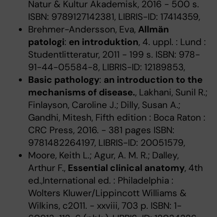
Natur & Kultur Akademisk, 2016 - 500 s.
ISBN: 9789127142381, LIBRIS-ID: 17414359,
Brehmer-Andersson, Eva,
Allmän
patologi
:
en introduktion
, 4. uppl. : Lund :
Studentlitteratur, 2011 - 199 s. ISBN: 978-
91-44-05584-8, LIBRIS-ID: 12189853,
Basic pathology
:
an introduction to the
mechanisms of disease.
, Lakhani, Sunil R.;
Finlayson, Caroline J.; Dilly, Susan A.;
Gandhi, Mitesh, Fifth edition : Boca Raton :
CRC Press, 2016. - 381 pages ISBN:
9781482264197, LIBRIS-ID: 20051579,
Moore, Keith L.; Agur, A. M. R.; Dalley,
Arthur F.,
Essential clinical anatomy
, 4th
ed.,International ed. : Philadelphia :
Wolters Kluwer/Lippincott Williams &
Wilkins, c2011. - xxviii, 703 p. ISBN: 1-