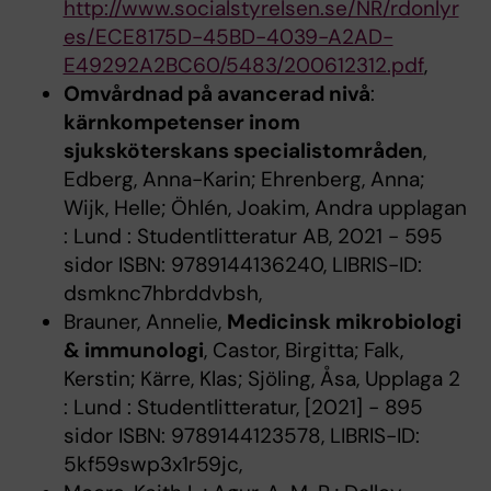
http://www.socialstyrelsen.se/NR/rdonlyr
es/ECE8175D-45BD-4039-A2AD-
E49292A2BC60/5483/200612312.pdf
,
Omvårdnad på avancerad nivå
:
kärnkompetenser inom
sjuksköterskans specialistområden
,
Edberg, Anna-Karin; Ehrenberg, Anna;
Wijk, Helle; Öhlén, Joakim, Andra upplagan
: Lund : Studentlitteratur AB, 2021 - 595
sidor ISBN: 9789144136240, LIBRIS-ID:
dsmknc7hbrddvbsh,
Brauner, Annelie,
Medicinsk mikrobiologi
& immunologi
, Castor, Birgitta; Falk,
Kerstin; Kärre, Klas; Sjöling, Åsa, Upplaga 2
: Lund : Studentlitteratur, [2021] - 895
sidor ISBN: 9789144123578, LIBRIS-ID:
5kf59swp3x1r59jc,