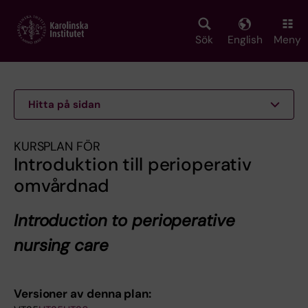
Skip
to
main
Sök
English
Meny
content
Hitta på sidan
KURSPLAN FÖR
Introduktion till perioperativ
omvårdnad
Introduction to perioperative
nursing care
Versioner av denna plan: