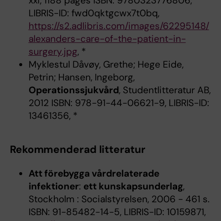
xxi, 1188 pages ISBN: 9780323776806,
LIBRIS-ID: fwd0qktgcwx7t0bq,
https://s2.adlibris.com/images/62295148/
alexanders-care-of-the-patient-in-
surgery.jpg
, *
Myklestul Dåvøy, Grethe; Hege Eide,
Petrin; Hansen, Ingeborg,
Operationssjukvård
, Studentlitteratur AB,
2012 ISBN: 978-91-44-06621-9, LIBRIS-ID:
13461356, *
Rekommenderad litteratur
Att förebygga vårdrelaterade
infektioner
:
ett kunskapsunderlag
,
Stockholm : Socialstyrelsen, 2006 - 461 s.
ISBN: 91-85482-14-5, LIBRIS-ID: 10159871,