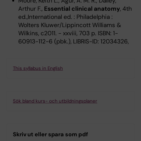
Moore, Keith L.; Agur, A. M. R.; Dalley,
Arthur F.,
Essential clinical anatomy
, 4th
ed.,International ed. : Philadelphia :
Wolters Kluwer/Lippincott Williams &
Wilkins, c2011. - xxviii, 703 p. ISBN: 1-
60913-112-6 (pbk.), LIBRIS-ID: 12034326,
This syllabus in English
Sök bland kurs- och utbildningsplaner
Skriv ut eller spara som pdf