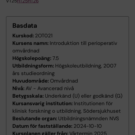
VT25
HT25
HT26
Basdata
Kurskod:
2OT021
Kursens namn:
Introduktion till perioperativ
omvårdnad
Högskolepoäng:
7.5
Utbildningsform:
Högskoleutbildning, 2007
års studieordning
Huvudområde:
Omvårdnad
Nivå:
AV - Avancerad nivå
Betygsskala:
Underkänd (U) eller godkänd (G)
Kursansvarig institution:
Institutionen för
klinisk forskning o utbildning, Södersjukhuset
Beslutande organ:
Utbildningsnämnden NVS
Datum för fastställande:
2024-10-10
Kursplanen gäller från:
Vårtermin 2025