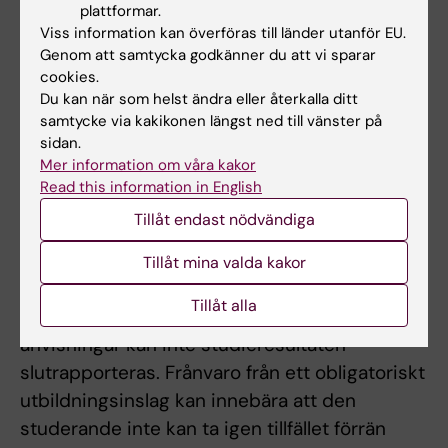
plattformar.
examinationstillfällen, möjlighet till
Viss information kan överföras till länder utanför EU.
komplettering eller undantag från
Genom att samtycka godkänner du att vi sparar
obligatoriska utbildningsmoment, m.m.
cookies.
Du kan när som helst ändra eller återkalla ditt
Innehåll och lärandemål samt nivån på
samtycke via kakikonen längst ned till vänster på
förväntade färdigheter, kunskaper och
sidan.
förmågor får inte ändras, tas bort eller sänkas.
Mer information om våra kakor
Read this information in English
Examinator bedömer om och i så fall hur
Tillåt endast nödvändiga
frånvaro från obligatoriska utbildningsinslag
kan tas igen. Innan studenten deltagit i de
Tillåt mina valda kakor
obligatoriska utbildningsinslagen eller tagit
Tillåt alla
igen frånvaro i enlighet med examinators
anvisningar kan inte studieresultaten
slutrapporteras. Frånvaro från ett obligatoriskt
utbildningsinslag kan innebära att den
studerande inte kan ta igen tillfället förrän