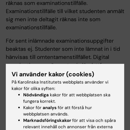
räknas som examinationstillfälle.
Examinationstillfälle till vilket studenten anmält
sig men inte deltagit räknas inte som
examinationstillfälle.
För sent inlämnade examinationsuppgifter
beaktas ej. Studenter som inte lämnat in i tid
hänvisas till omtentamenstillfället. Digital
examination som öppnats via lärplattform
räknas som utnyttjat examinationstillfälle även
Vi använder kakor (cookies)
om examinationen inte lämnats in.
På Karolinska Institutets webbplats använder vi
kakor för olika syften:
Om det föreligger särskilda skäl, eller behov av
Nödvändiga
kakor för att webbplatsen ska
fungera korrekt.
anpassning för student med
Kakor för
analys
för att förstå hur
funktionsnedsättning får examinator fatta
webbplatsen används.
beslut om att frångå kursplanens föreskrifter
Marknadsföringskakor
för att visa och spåra
om examinationsform, antal
relevant innehåll och annonser från externa