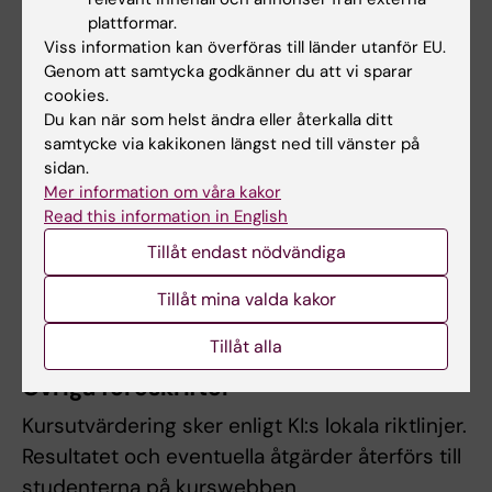
komplettering eller undantag från
plattformar.
obligatoriska utbildningsinslag m.m. Innehåll
Viss information kan överföras till länder utanför EU.
Genom att samtycka godkänner du att vi sparar
och lärandemål samt nivån på förväntade
cookies.
färdigheter, kunskaper och förhållningssätt får
Du kan när som helst ändra eller återkalla ditt
inte ändras, tas bort eller sänkas.
samtycke via kakikonen längst ned till vänster på
sidan.
Mer information om våra kakor
Övergångsbestämmelser
Read this information in English
Om kursen läggs ner eller genomgår stora
Tillåt endast nödvändiga
förändringar kommer information om
Tillåt mina valda kakor
övergångsbestämmelser att anges här.
Tillåt alla
Övriga föreskrifter
Kursutvärdering sker enligt KI:s lokala riktlinjer.
Resultatet och eventuella åtgärder återförs till
studenterna på kurswebben.