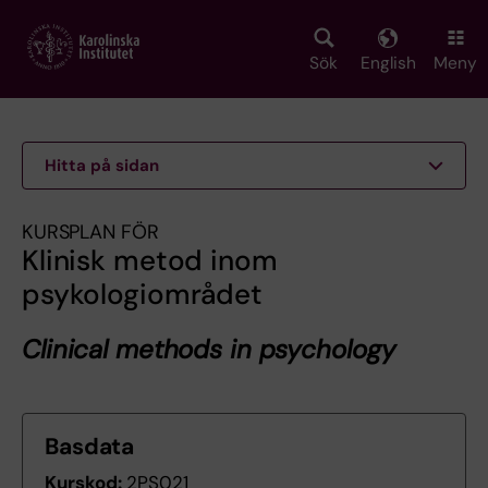
Skip
to
main
Sök
English
Meny
content
Hitta på sidan
KURSPLAN FÖR
Klinisk metod inom
psykologiområdet
Clinical methods in psychology
Basdata
Kurskod:
2PS021