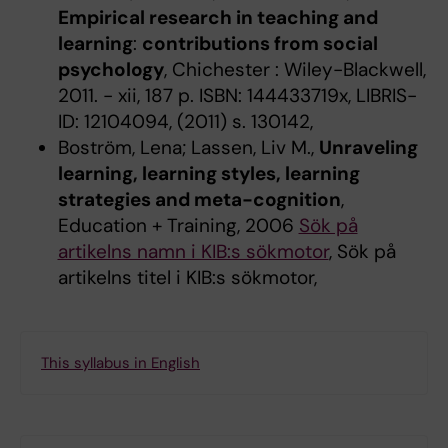
Empirical research in teaching and
learning
:
contributions from social
psychology
, Chichester : Wiley-Blackwell,
2011. - xii, 187 p. ISBN: 144433719x, LIBRIS-
ID: 12104094, (2011) s. 130142,
Boström, Lena; Lassen, Liv M.,
Unraveling
learning, learning styles, learning
strategies and meta-cognition
,
Education + Training, 2006
Sök på
artikelns namn i KIB:s sökmotor
, Sök på
artikelns titel i KIB:s sökmotor,
This syllabus in English