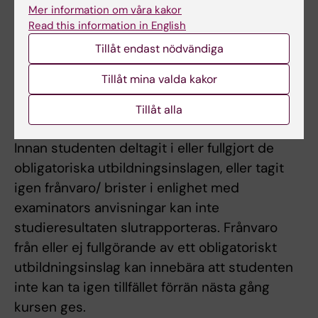
Mer information om våra kakor
och 2.
Read this information in English
Frånvaro från eller ej fullgörande av
Tillåt endast nödvändiga
obligatoriska utbildningsinslag
Tillåt mina valda kakor
Examinator bedömer om och i så fall hur
frånvaro från eller ej fullgörande av
Tillåt alla
obligatoriska utbildningsinslag kan tas igen.
Innan studenten deltagit i eller fullgjort de
obligatoriska utbildningsinslagen, eller tagit
igen frånvaro/ brister i enlighet med
examinators anvisningar kan inte
studieresultaten slutrapporteras. Frånvaro
från eller ej fullgörande av ett obligatoriskt
utbildningsinslag kan innebära att studenten
inte kan ta igen tillfället förrän nästa gång
kursen ges.