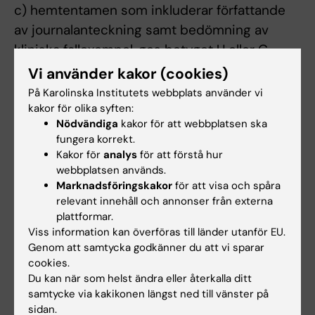
c) hemtentamen som inkluderar författande
av journalanteckning samt bedömning av
kliniska fallexempel, ges betyget U eller G
d) aktivt deltagande vid obligatoriska kliniska
Vi använder kakor (cookies)
workshops enligt anvisningar i schema
På Karolinska Institutets webbplats använder vi
e) aktivt deltagande i obligatoriska kliniska
kakor för olika syften:
Nödvändiga
kakor för att webbplatsen ska
färdighetsövningar enligt anvisningar i
fungera korrekt.
schema
Kakor för
analys
för att förstå hur
webbplatsen används.
På momentet ges något av betygen U eller G.
Marknadsföringskakor
för att visa och spåra
För G krävs G på examinationsuppgift a), b)
relevant innehåll och annonser från externa
plattformar.
och c) samt fullgjorda obligatoriska
Viss information kan överföras till länder utanför EU.
utbildningsinslag.
Genom att samtycka godkänner du att vi sparar
cookies.
Betyg på hel kurs
Du kan när som helst ändra eller återkalla ditt
På kursen ges något av betygen U eller G. För
samtycke via kakikonen längst ned till vänster på
betyget G på hel kurs krävs G på moment 1
sidan.