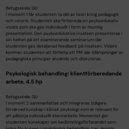
Betygsskala: GU
I moment 1 får studenten ta del av teori kring pedagogik
och retorik. Studenten ska förbereda en psykoedukativ
insats som ska ges individuellt i form av muntlig
presentation. Den psykoedukativa insatsen presenteras i
sin helhet på ett examinerande seminarium där
studenten ges detaljerad feedback på insatsen. Vidare
kommer studenten att författa ett PM där tillämpningar av
pedagogiska principer används och diskuteras.
Psykologisk behandling: klientförberedande
arbete, 4.5 hp
Betygsskala: GU
I moment 2 sammanfattas och integreras tidigare
förvärvad kunskap i klinisk psykologi som är relevant för
att påbörja individuellt klientarbete. Momentet ger
studenten kunskaper om bedömningsförfarandet som
krävs för kursen i psykologisk behandling, t.ex. genom