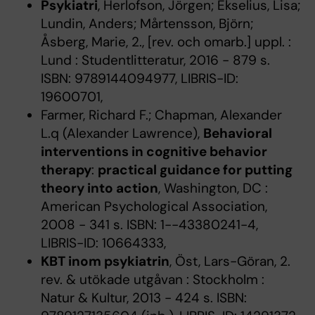
Psykiatri
, Herlofson, Jörgen; Ekselius, Lisa;
Lundin, Anders; Mårtensson, Björn;
Åsberg, Marie, 2., [rev. och omarb.] uppl. :
Lund : Studentlitteratur, 2016 - 879 s.
ISBN: 9789144094977, LIBRIS-ID:
19600701,
Farmer, Richard F.; Chapman, Alexander
L.q (Alexander Lawrence),
Behavioral
interventions in cognitive behavior
therapy
:
practical guidance for putting
theory into action
, Washington, DC :
American Psychological Association,
2008 - 341 s. ISBN: 1--43380241-4,
LIBRIS-ID: 10664333,
KBT inom psykiatrin
, Öst, Lars-Göran, 2.
rev. & utökade utgåvan : Stockholm :
Natur & Kultur, 2013 - 424 s. ISBN: