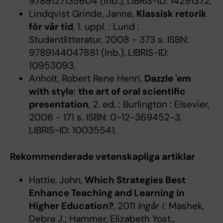
9789127135604 (inb.), LIBRIS-ID: 14291372,
Lindqvist Grinde, Janne,
Klassisk retorik
för vår tid
, 1. uppl. : Lund :
Studentlitteratur, 2008 - 373 s. ISBN:
9789144047881 (inb.), LIBRIS-ID:
10953093,
Anholt, Robert Rene Henri,
Dazzle 'em
with style
:
the art of oral scientific
presentation
, 2. ed. : Burlington : Elsevier,
2006 - 171 s. ISBN: 0-12-369452-3,
LIBRIS-ID: 10035541,
Rekommenderade vetenskapliga artiklar
Hattie, John,
Which Strategies Best
Enhance Teaching and Learning in
Higher Education?
, 2011
Ingår i:
Mashek,
Debra J.; Hammer, Elizabeth Yost.,