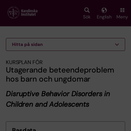
Skip
to
main
Sök
English
Meny
content
Hitta på sidan
KURSPLAN FÖR
Utagerande beteendeproblem
hos barn och ungdomar
Disruptive Behavior Disorders in
Children and Adolescents
Basdata