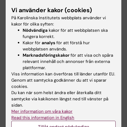
(inklusive inlämning av diskussionsfrågor
Vi använder kakor (cookies)
innan seminariet) eller godkänd
På Karolinska Institutets webbplats använder vi
kompletteringsuppgift vid frånvaro från
kakor för olika syften:
seminarier (G/U).
Nödvändiga
kakor för att webbplatsen ska
Två skriftliga inlämningsuppgifter
fungera korrekt.
(VG/G/U).
Kakor för
analys
för att förstå hur
En muntlig presentation (kan ej ersättas
webbplatsen används.
Marknadsföringskakor
för att visa och spåra
med skriftlig uppgift) (G/U).
relevant innehåll och annonser från externa
plattformar.
På de muntliga delarna av kursen (dvs. aktivt
Viss information kan överföras till länder utanför EU.
deltagande vid seminarierna och enskild
Genom att samtycka godkänner du att vi sparar
muntlig presentation) ges endast betyget
cookies.
Underkänt (U) eller Godkänt (G). På de två
Du kan när som helst ändra eller återkalla ditt
samtycke via kakikonen längst ned till vänster på
skriftliga inlämningsuppgiften vid kursens slut
sidan.
ges betygen underkänt (U), godkänt (G) eller
Mer information om våra kakor
Väl godkänt (VG). För betyget G på hela
Read this information in English
kursen krävs betyget G på samtliga tre
Tillåt endast nödvändiga