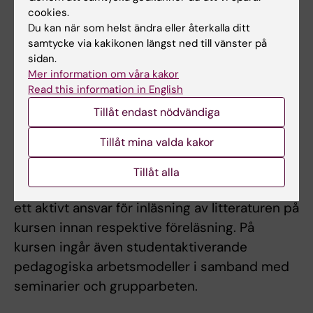
cookies.
Moment 4, Patientarbete under handledning 2,
Du kan när som helst ändra eller återkalla ditt
6 hp
samtycke via kakikonen längst ned till vänster på
För information, se momentet Patientarbete
sidan.
Mer information om våra kakor
under handledning, 1.
Read this information in English
Tillåt endast nödvändiga
Arbetsformer
Tillåt mina valda kakor
Undervisningen sker i form av föreläsningar,
seminarier, grupparbeten, rollspelsövningar
Tillåt alla
och litteraturstudier. Studenterna förväntas ta
ett aktivt ansvar för inläsning av litteraturen på
kursen innan respektive föreläsning. På
kursen ingår även studentaktiverande
pedagogiska arbetsmodeller i samband med
seminarier och grupparbeten.