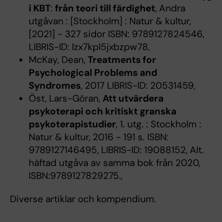
i KBT
:
från teori till färdighet
, Andra
utgåvan : [Stockholm] : Natur & kultur,
[2021] - 327 sidor ISBN: 9789127824546,
LIBRIS-ID: lzx7kpl5jxbzpw78,
McKay, Dean,
Treatments for
Psychological Problems and
Syndromes
, 2017 LIBRIS-ID: 20531459,
Öst, Lars-Göran,
Att utvärdera
psykoterapi och kritiskt granska
psykoterapistudier
, 1. utg. : Stockholm :
Natur & kultur, 2016 - 191 s. ISBN:
9789127146495, LIBRIS-ID: 19088152, Alt.
häftad utgåva av samma bok från 2020,
ISBN:9789127829275.,
Diverse artiklar och kompendium.