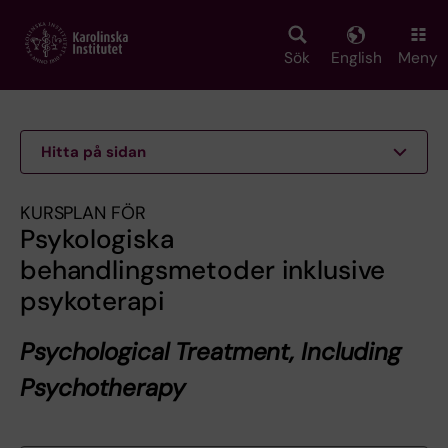
Skip
to
main
Sök
English
Meny
content
Hitta på sidan
KURSPLAN FÖR
Psykologiska
behandlingsmetoder inklusive
psykoterapi
Psychological Treatment, Including
Psychotherapy