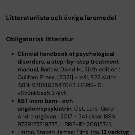
Litteraturlista och övriga läromedel
Obligatorisk litteratur
Clinical handbook of psychological
disorders
:
a step-by-step treatment
manual
, Barlow, David H., Sixth edition :
Guilford Press, [2021] - xvii, 822 sidor
ISBN: 9781462547043, LIBRIS-ID:
v8v9nkbss5l27gvf,
KBT inom barn- och
ungdomspsykiatrin
, Öst, Lars-Göran,
Andra utgåvan : 2017 - 341 sidor ISBN:
9789127819375, LIBRIS-ID: 20815741,
Linton, Steven James; Flink, Ida,
12 verktyg