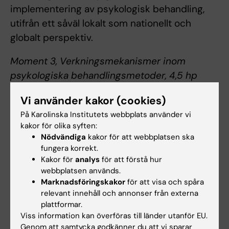
implementering av psykologisk behandling,
utifrån ett såväl lokalt som nationellt och
globalt perspektiv.
Moment 3, Verkningsmekanismer inom
psykologiska behandlingsmetoder, 4,5 hp
Med avstamp i föregående moment
Vi använder kakor (cookies)
undersöks hur evidensbaserade psykologiska
På Karolinska Institutets webbplats använder vi
behandlingsmetoder är verksamma. Inom
kakor för olika syften:
ramen för detta moment diskuteras aktuell
Nödvändiga
kakor för att webbplatsen ska
forskning kring såväl generella som
fungera korrekt.
Kakor för
analys
för att förstå hur
metodspecifika verkningsmekanismer. I
webbplatsen används.
momentet ingår undervisning om de
Marknadsföringskakor
för att visa och spåra
forskningsmetoder som används för att
relevant innehåll och annonser från externa
undersöka verksamma processer i
plattformar.
Viss information kan överföras till länder utanför EU.
psykologisk behandling.
Genom att samtycka godkänner du att vi sparar