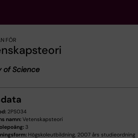
AN FÖR
enskapsteori
 of Science
sdata
od:
2PS034
ns namn:
Vetenskapsteori
olepoäng:
3
dningsform:
Högskoleutbildning, 2007 års studieordning