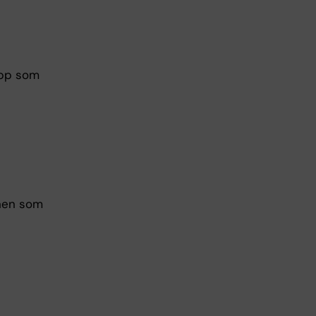
epp som
mnen som