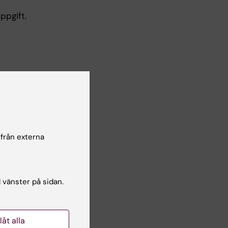
ppgift.
VG)
 från externa
l vänster på sidan.
ion
tudent
ångå
llåt alla
llfällen,