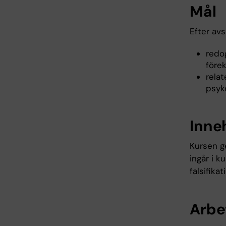
Mål
Efter av
redo
före
relat
psyk
Inne
Kursen g
ingår i 
falsifika
Arbe