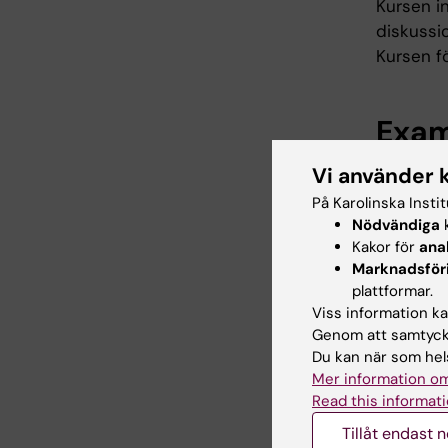
Kursen in
diskussi
Kursen fö
Exam
Kursen e
Vi använder 
På Karolinska Insti
skri
Nödvändiga
k
indiv
Kakor för
ana
Marknadsför
På kurse
plattformar.
För bety
Viss information kan
För bety
Genom att samtycka
Du kan när som hels
Möjlighet
Mer information om
Om det fö
Read this informati
med funk
Tillåt endast 
kursplane