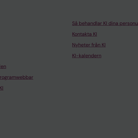
Så behandlar KI dina personu
Kontakta KI
Nyheter från KI
KI-kalendern
len
programwebbar
KI