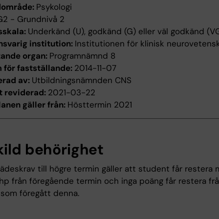
dområde:
Psykologi
G2 - Grundnivå 2
sskala:
Underkänd (U), godkänd (G) eller väl godkänd (V
svarig institution:
Institutionen för klinisk neurovetens
tande organ:
Programnämnd 8
för fastställande:
2014-11-07
erad av:
Utbildningsnämnden CNS
t reviderad:
2021-03-22
anen gäller från:
Hösttermin 2021
kild behörighet
rädeskrav till högre termin gäller att student får restera
 hp från föregående termin och inga poäng får restera fr
 som föregått denna.