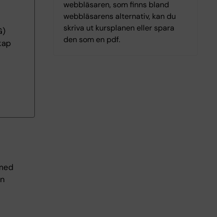
webbläsaren, som finns bland
webbläsarens alternativ, kan du
skriva ut kursplanen eller spara
G)
den som en pdf.
kap
 med
ån