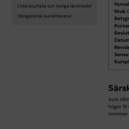
Huvu
Litteraturlista och övriga läromedel
Nivå:
Obligatorisk kurslitteratur
Betyg
Kursan
Beslu
Datum 
Revid
Senas
Kurspl
Särs
Som tillt
högst 15
terminer