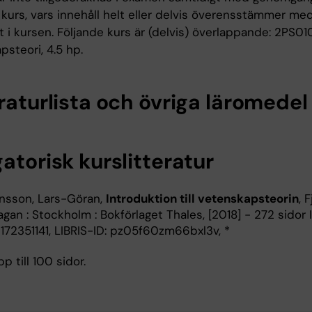
kurs, vars innehåll helt eller delvis överensstämmer me
t i kursen. Följande kurs är (delvis) överlappande: 2PS010
steori, 4.5 hp.
raturlista och övriga läromedel
atorisk kurslitteratur
nsson, Lars-Göran,
Introduktion till vetenskapsteorin
, 
gan : Stockholm : Bokförlaget Thales, [2018] - 272 sidor 
172351141, LIBRIS-ID: pz05f60zm66bxl3v, *
pp till 100 sidor.