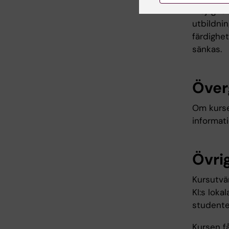
möjlighet
utbildni
färdighet
sänkas.
Över
Om kurse
informat
Övrig
Kursutvär
KI:s lokal
studente
Kursen f