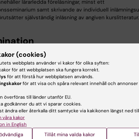
nehåller lärarledda föreläsningar, minst ett
onsseminarium samt skrivande av individuell inlämningsu
rutsätter självständig inläsning av angiven kurslitteratur.
ination
xamineras på följande sätt:
kakor (cookies)
tutets webbplats använder vi kakor för olika syften:
ftlig tentamen (ges betyget U, G eller VG)
akor för att webbplatsen ska fungera korrekt.
iduell skriftlig inlämningsuppgift (ges betyget U, G eller 
lys
för att förstå hur webbplatsen används.
ingskakor
för att visa och spåra relevant innehåll och annonser
n ges något av betygen U, G eller VG.
get G krävs minst G på examinationsuppgift 1.
 överföras till länder utanför EU.
get VG krävs VG på examinationsuppgift 1 och 2.
 godkänner du att vi sparar cookies.
t ändra eller återkalla ditt samtycke via kakikonen längst ned til
 till undantag från kursplanens föreskrifter om examinat
 våra kakor
religger särskilda skäl, eller behov av anpassning för s
on in English
tionsnedsättning, får examinator fatta beslut om att fr
nödvändiga
Tillåt mina valda kakor
Ti
ns föreskrifter om examinationsform, antal examinationsti