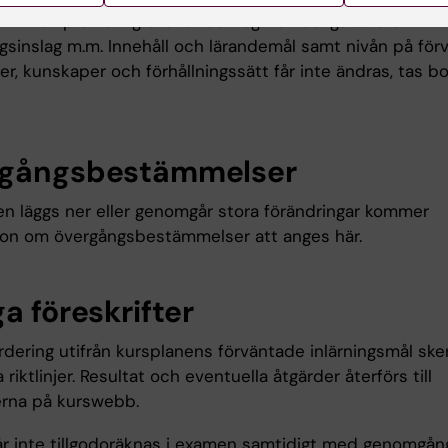
 till komplettering eller undantag från obligatoriska
ngsinslag m.m. Innehåll och lärandemål samt nivån på fö
er, kunskaper och förhållningssätt får inte ändras, tas bor
gångsbestämmelser
n läggs ner eller genomgår stora förändringar kommer
ion om övergångsbestämmelser att anges här.
a föreskrifter
dering utifrån kursplanens förväntade inlärningsmål sker
a riktlinjer. Resultat och eventuella åtgärder återförs till
rna på kurswebb.
år inte tillgodoräknas i examen samtidigt med genomgå