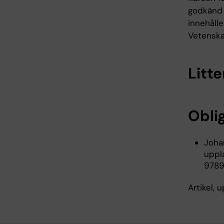
godkänd 
innehålle
Vetenskap
Litte
Oblig
Joha
uppla
9789
Artikel, u