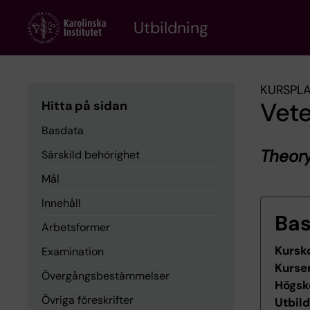
Skip
to
Utbildning
main
content
KURSPL
Vet
Hitta på sidan
Basdata
Theory
Särskild behörighet
Mål
Innehåll
Ba
Arbetsformer
Kursk
Examination
Kurse
Övergångsbestämmelser
Högsk
Övriga föreskrifter
Utbil