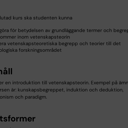
slutad kurs ska studenten kunna
göra för betydelsen av grundläggande termer och begr
kommer inom vetenskapsteorin
era vetenskapsteoretiska begrepp och teorier till det
ologiska forskningsområdet
håll
er en introduktion till vetenskapsteorin. Exempel på ä
kursen är: kunskapsbegreppet, induktion och deduktion,
tionism och paradigm.
tsformer