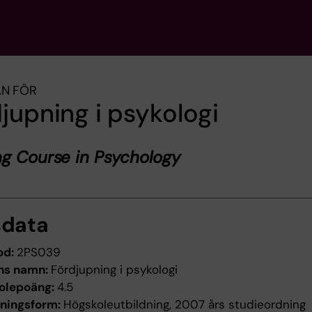
AN FÖR
jupning i psykologi
g Course in Psychology
sdata
od:
2PS039
ns namn:
Fördjupning i psykologi
olepoäng:
4.5
dningsform:
Högskoleutbildning, 2007 års studieordning