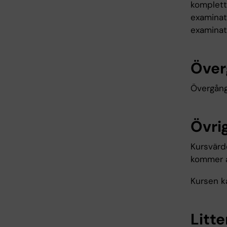
komplette
examinati
examinati
Över
Övergångsr
Övrig
Kursvärde
kommer a
Kursen k
Litte