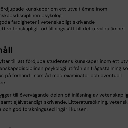
 fördjupade kunskaper om ett utvalt ämne inom
nskapsdisciplinen psykologi
goda färdigheter i vetenskapligt skrivande
ett vetenskapligt förhållningssätt till det utvalda ämnet
håll
yftar till att fördjupa studentens kunskaper inom ett ut
enskapsdisciplinen psykologi utifrån en frågeställning s
as på förhand i samråd med examinator och eventuell
re.
ygger till övervägande delen på inläsning av vetenskapli
r samt självständigt skrivande. Litteratursökning, vetensk
e och god forskningssed ingår i kursen.