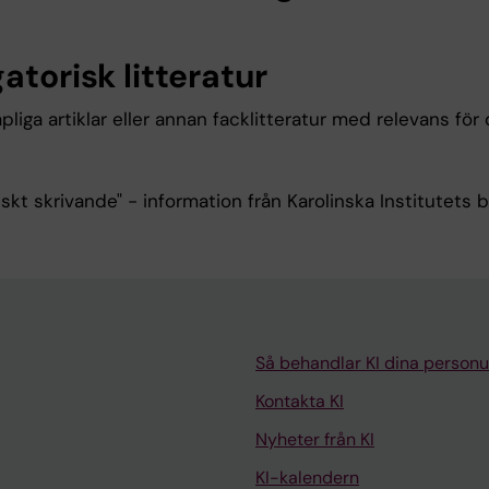
atorisk litteratur
liga artiklar eller annan facklitteratur med relevans för
kt skrivande" - information från Karolinska Institutets bi
Så behandlar KI dina personu
Kontakta KI
Nyheter från KI
KI-kalendern