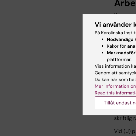
Arbe
Kursen i
där fråg
Vi använder 
på egen 
På Karolinska Insti
materiale
Nödvändiga
k
studente
Kakor för
ana
handleda
Marknadsför
plattformar.
motverka 
Viss information kan
Genom att samtycka
Du kan när som hels
Exam
Mer information om
Read this informati
På kurse
Tillåt endast 
Kursen e
examinato
skriftlig
Vid (U) p