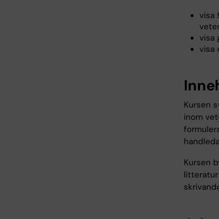
visa
vete
visa 
visa 
Inne
Kursen s
inom vet
formuler
handleda
Kursen b
litteratu
skrivand