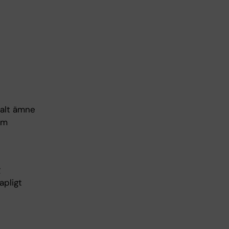
valt ämne
om
g
apligt