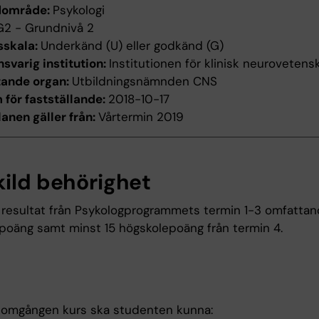
dområde:
Psykologi
G2 - Grundnivå 2
sskala:
Underkänd (U) eller godkänd (G)
svarig institution:
Institutionen för klinisk neurovetens
tande organ:
Utbildningsnämnden CNS
för fastställande:
2018-10-17
anen gäller från:
Vårtermin 2019
kild behörighet
resultat från Psykologprogrammets termin 1-3 omfatta
poäng samt minst 15 högskolepoäng från termin 4.
nomgången kurs ska studenten kunna: