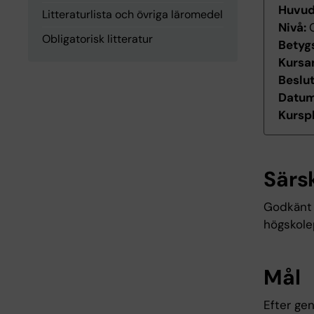
Huvu
Litteraturlista och övriga läromedel
Nivå:
Obligatorisk litteratur
Betyg
Kursan
Beslu
Datum 
Kurspl
Särs
Godkänt 
högskole
Mål
Efter ge