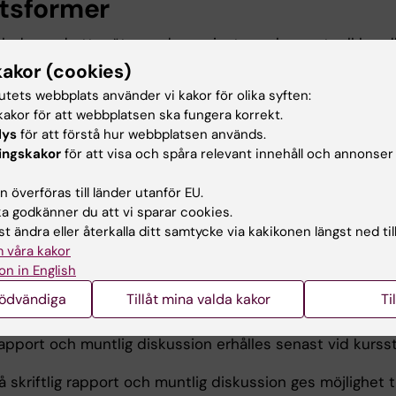
tsformer
nleds med ett möte med examinator och eventuell hand
eställningen för arbetet formuleras. Därefter inhämtar s
kakor (cookies)
hand information genom litteratursökning, inläsning och 
tutets webbplats använder vi kakor för olika syften:
t. Formen för handledning kan variera. Under kursen skri
akor för att webbplatsen ska fungera korrekt.
n en kort rapport som diskuteras med examinator och e
lys
för att förstå hur webbplatsen används.
re. Rapporten analyseras av URKUND (KI:s system för at
ingskakor
för att visa och spåra relevant innehåll och annonser
plagiat).
 överföras till länder utanför EU.
 godkänner du att vi sparar cookies.
t ändra eller återkalla ditt samtycke via kakikonen längst ned til
ination
 våra kakor
on in English
n förekommer betygsgraderna Underkänd (U) och Godkä
nödvändiga
Tillåt mina valda kakor
Ti
xamineras genom skriftlig rapport samt muntlig diskuss
r och eventuell handledare. Instruktioner och betygskrit
 rapport och muntlig diskussion erhålles senast vid kursst
å skriftlig rapport och muntlig diskussion ges möjlighet ti