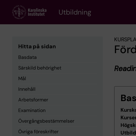
Skip
to
Utbildning
main
content
KURSPL
Förd
Hitta på sidan
Basdata
Readin
Särskild behörighet
Mål
Innehåll
Ba
Arbetsformer
Kursk
Examination
Kurse
Övergångsbestämmelser
Högsk
Övriga föreskrifter
Utbil