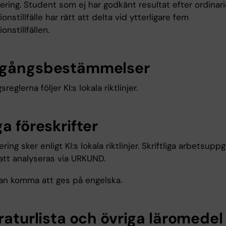
ring. Student som ej har godkänt resultat efter ordinari
onstillfälle har rätt att delta vid ytterligare fem
onstillfällen.
gångsbestämmelser
eglerna följer KI:s lokala riktlinjer.
a föreskrifter
ring sker enligt KI:s lokala riktlinjer. Skriftliga arbetsuppg
tt analyseras via URKUND.
an komma att ges på engelska.
raturlista och övriga läromedel