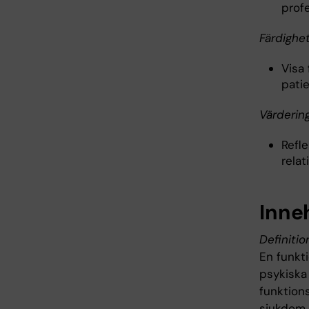
profe
Färdighe
Visa
patie
Värderin
Refle
rela
Inne
Definiti
En funkt
psykiska 
funktion
sjukdom.