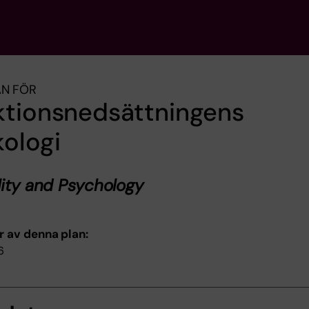
AN FÖR
ktionsnedsättningens
ologi
lity and Psychology
r av denna plan:
6