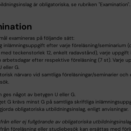
ildningsinslag är obligatoriska, se rubriken "Examination".
ination
mål examineras på följande sätt:
lig inlämningsuppgift efter varje föreläsning/seminarium (
 med teckenstorlek 12, enkelt radavstånd), varje uppgift
arbetsdagar efter respektive föreläsning (7 st). Varje u
 eller G.
torisk närvaro vid samtliga föreläsningar/seminarier och 
sök.
n ges något av betygen U eller G.
et G krävs minst G på samtliga skriftliga inlämningsuppgi
gjorda obligatoriska utbildningsinslag, enligt anvisningar.
från eller ej fullgörande av obligatoriska utbildningsinsla
 från föreläsning eller studiebesök kan ersättas med för