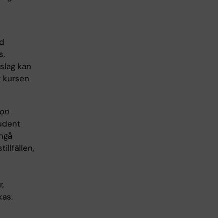
ed
s.
nslag kan
g kursen
ion
tudent
ångå
llfällen,
,
kas.