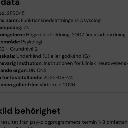
sdata
od:
2PS045
ns namn:
Funktionsnedsättningens psykologi
olepoäng:
7.5
dningsform:
Högskoleutbildning, 2007 års studieordning
dområde:
Psykologi
G2 - Grundnivå 2
sskala:
Underkänd (U) eller godkänd (G)
svarig institution:
Institutionen för klinisk neurovetens
tande organ:
UN CNS
för fastställande:
2025-09-24
anen gäller från:
Vårtermin 2026
kild behörighet
resultat från psykologprogrammets termin 1-3 omfatta