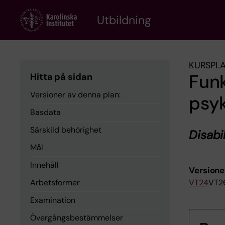
Skip
to
Utbildning
main
content
KURSPL
Fun
Hitta på sidan
Versioner av denna plan:
psyk
Basdata
Särskild behörighet
Disabi
Mål
Innehåll
Versione
Arbetsformer
VT24
VT2
Examination
Övergångsbestämmelser