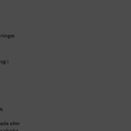
t
ningar.
og i
a,
ada eller
 olycka.