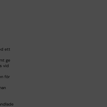
ed ett
amt ge
s vid
en för
man
andlade