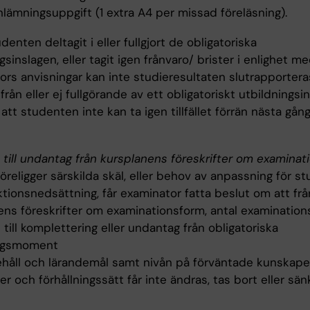
 inlämningsuppgift (1 extra A4 per missad föreläsning).
denten deltagit i eller fullgjort de obligatoriska
gsinslagen, eller tagit igen frånvaro/ brister i enlighet m
ors anvisningar kan inte studieresultaten slutrapportera
från eller ej fullgörande av ett obligatoriskt utbildningsi
att studenten inte kan ta igen tillfället förrän nästa gån
 till undantag från kursplanens föreskrifter om examinat
religger särskilda skäl, eller behov av anpassning för s
tionsnedsättning, får examinator fatta beslut om att fr
ns föreskrifter om examinationsform, antal examinationsti
 till komplettering eller undantag från obligatoriska
ingsmoment
ehåll och lärandemål samt nivån på förväntade kunskaper
er och förhållningssätt får inte ändras, tas bort eller sän