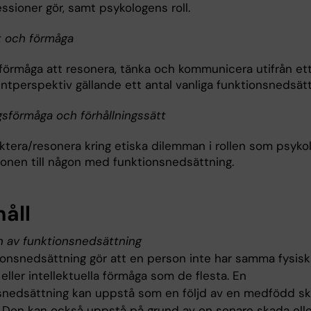
ssioner gör, samt psykologens roll.
t och förmåga
 förmåga att resonera, tänka och kommunicera utifrån et
ntperspektiv gällande ett antal vanliga funktionsnedsätt
gsförmåga och förhållningssätt
ktera/resonera kring etiska dilemman i rollen som psykol
tionen till någon med funktionsnedsättning.
håll
on av funktionsnedsättning
ionsnedsättning gör att en person inte har samma fysisk
eller intellektuella förmåga som de flesta. En
snedsättning kan uppstå som en följd av en medfödd sk
 Den kan också uppstå på grund av en senare skada eller