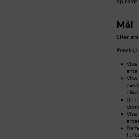
hp samt 
Mål
Efter av
Kunskap 
Visa 
antal
Visa
exem
olika
Defi
denn
Visa
arbet
Demo
funk