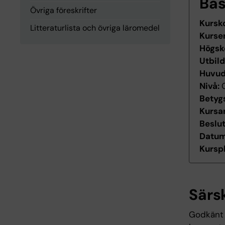
Ba
Övriga föreskrifter
Kursk
Litteraturlista och övriga läromedel
Kurse
Högsk
Utbil
Huvu
Nivå:
Betyg
Kursan
Beslu
Datum 
Kurspl
Särs
Godkänt 