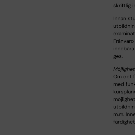
skriftlig
Innan stu
utbildnin
examinat
Frånvaro 
innebära 
ges.
Möjlighet
Om det fö
med funk
kursplane
möjlighet
utbildn
m.m. Inn
färdighet