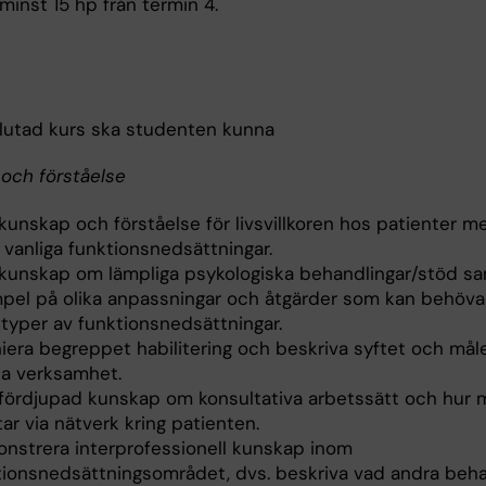
minst 15 hp från termin 4.
slutad kurs ska studenten kunna
och förståelse
kunskap och förståelse för livsvillkoren hos patienter m
 vanliga funktionsnedsättningar.
 kunskap om lämpliga psykologiska behandlingar/stöd s
pel på olika anpassningar och åtgärder som kan behöva
 typer av funktionsnedsättningar.
niera begreppet habilitering och beskriva syftet och mål
a verksamhet.
 fördjupad kunskap om konsultativa arbetssätt och hur 
ar via nätverk kring patienten.
nstrera interprofessionell kunskap inom
tionsnedsättningsområdet, dvs. beskriva vad andra beh