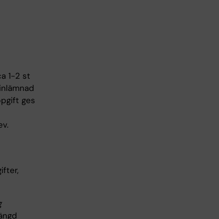
ca 1-2 st
 inlämnad
ppgift ges
ev.
fter,
g
längd