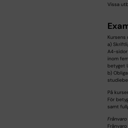
Vissa utb
Exam
Kursens 
a) Skrift
A4-sidor
inom fem 
betyget U
b) Obliga
studiebe
På kurse
För betyg
samt full
Frånvaro 
Frånvaro