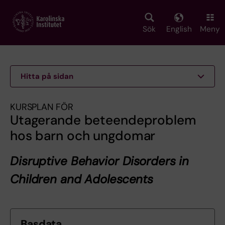
Skip
to
main
Sök
English
Meny
content
Hitta på sidan
KURSPLAN FÖR
Utagerande beteendeproblem
hos barn och ungdomar
Disruptive Behavior Disorders in
Children and Adolescents
Basdata