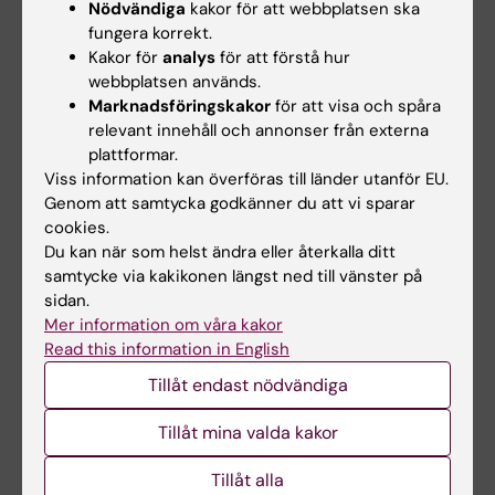
Nödvändiga
kakor för att webbplatsen ska
innan seminariet) eller godkänd
fungera korrekt.
Kakor för
analys
för att förstå hur
kompletteringsuppgift vid frånvaro från
webbplatsen används.
seminarium, ges betyget U eller G
Marknadsföringskakor
för att visa och spåra
b) två skriftliga inlämningsuppgifter, ges
relevant innehåll och annonser från externa
vardera betyget U eller G
plattformar.
Viss information kan överföras till länder utanför EU.
c) en muntlig presentation (kan ej ersättas
Genom att samtycka godkänner du att vi sparar
med skriftlig uppgift), ges betyget U eller G
cookies.
Du kan när som helst ändra eller återkalla ditt
På kursen ges något av betygen U eller G. För
samtycke via kakikonen längst ned till vänster på
betyget G på hel kurs krävs G på samtliga
sidan.
Mer information om våra kakor
examinationsuppgifter.
Read this information in English
Möjlighet till undantag från kursplanens
Tillåt endast nödvändiga
föreskrifter om examination
Tillåt mina valda kakor
Om det föreligger särskilda skäl, eller behov av
anpassning för student med
Tillåt alla