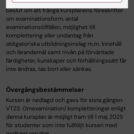
funktionsnedsättning, får examinator fatta
beslut om att frångå kursplanens föreskrifter
om examinationsform, antal
examinationstillfällen, möjlighet till
komplettering eller undantag från
obligatoriska utbildningsinslag m.m. Innehåll
och lärandemål samt nivån på förväntade
färdigheter, kunskaper och förhållningssätt får
inte ändras, tas bort eller sänkas.
Övergångsbestämmelser
Kursen är nedlagd och gavs för sista gången
VT23. Omexamination/ kompletteringar enligt
denna kursplan är möjligt fram till 1 maj 2025
för studenter som inte fullföljt kursen med
godkänt resultat.