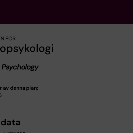
AN FÖR
sopsykologi
 Psychology
r av denna plan:
6
sdata