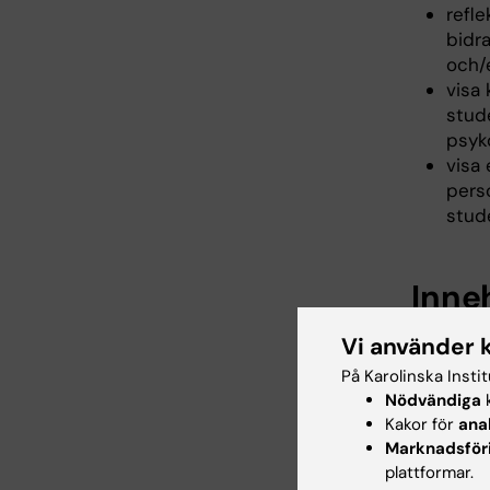
refl
bidra
och/e
visa
stud
psyk
visa 
pers
stude
Inne
Kursen b
Vi använder 
På Karolinska Insti
Moment 1
Nödvändiga
k
I kursen
Kakor för
ana
hälsopsyk
Marknadsför
perspekt
plattformar.