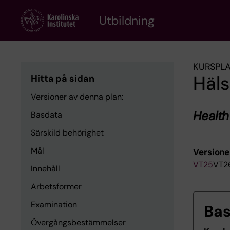
Skip
to
Utbildning
main
content
KURSPL
Häl
Hitta på sidan
Versioner av denna plan:
Health
Basdata
Särskild behörighet
Mål
Versione
VT25
VT2
Innehåll
Arbetsformer
Examination
Ba
Övergångsbestämmelser