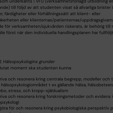
som underkänts i VFU (verksamhetsförlagd utbildning el
de) till följd av att studenten visat så allvarliga brister i
, färdigheter eller förhållningssätt att klient- eller
äkerheten eller klienternas/patienternas/uppdragsgivarn
e för verksamheten/sjukvården riskerats, är behörig till 
älle först när den individuella handlingsplanen har fullföljt
, Hälsopsykologins grunder
slutat moment ska studenten kunna
riva och resonera kring centrala begrepp, modeller och t
 hälsopsykologiområdet t ex gällande hälsa, hälsobeteen
ebo, stress, och kropp-själdualism
riva och resonera kring forskningsmetoder och evidens
opsykologi
göra för och resonera kring psykobiologiska perspektiv 