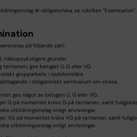
ildningsinslag är obligatoriska, se rubriken "Examination".
ination
xamineras på följande sätt:
, Hälsopsykologins grunder
lig tentamen, ges betyget U, G eller VG
toriskt grupparbete i sjukdomslära
 deltagande i obligatoriskt seminarium om stress
tet ges något av betygen U, G eller VG.
get G på momentet krävs G på tentamen, samt fullgjord
iska utbildningsinslag enligt anvisningar.
get VG på momentet krävs VG på tentamen, samt fullgjo
iska utbildningsinslag enligt anvisningar.