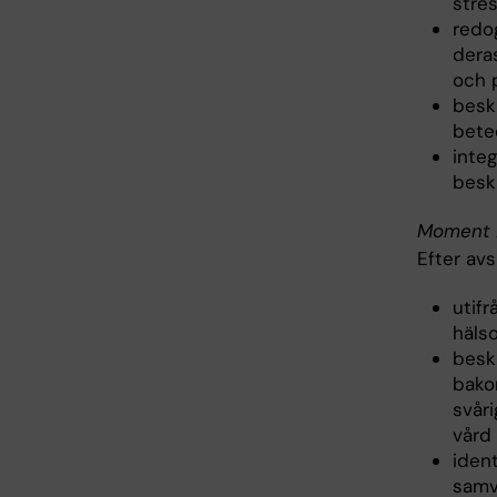
stre
redo
deras
och 
besk
bete
inte
beskr
Moment 2
Efter av
utifr
häls
beskr
bako
svår
vård
iden
samv