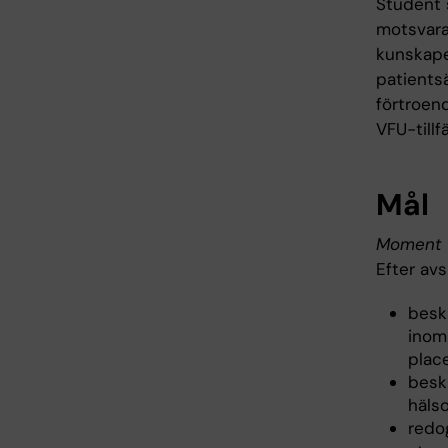
Student 
motsvaran
kunskaper
patients
förtroend
VFU-tillf
Mål
Moment 1
Efter av
besk
inom
plac
besk
häls
redo