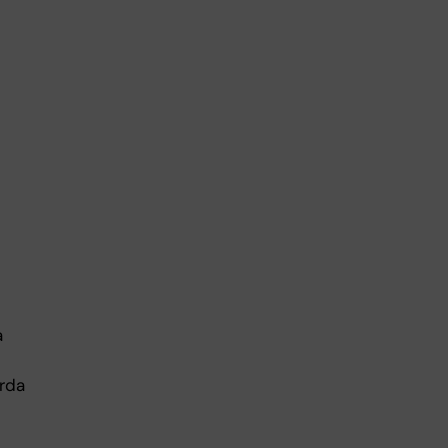
a
rda