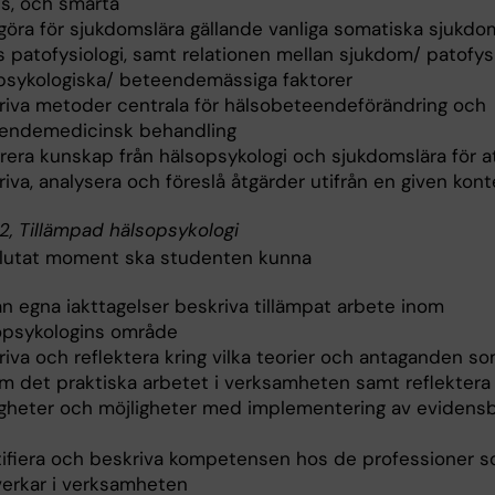
ss, och smärta
göra för sjukdomslära gällande vanliga somatiska sjukdo
 patofysiologi, samt relationen mellan sjukdom/ patofysi
psykologiska/ beteendemässiga faktorer
riva metoder centrala för hälsobeteendeförändring och
endemedicinsk behandling
grera kunskap från hälsopsykologi och sjukdomslära för a
iva, analysera och föreslå åtgärder utifrån en given kont
, Tillämpad hälsopsykologi
slutat moment ska studenten kunna
ån egna iakttagelser beskriva tillämpat arbete inom
opsykologins område
iva och reflektera kring vilka teorier och antaganden so
m det praktiska arbetet i verksamheten samt reflektera
igheter och möjligheter med implementering av evidens
tifiera och beskriva kompetensen hos de professioner 
erkar i verksamheten