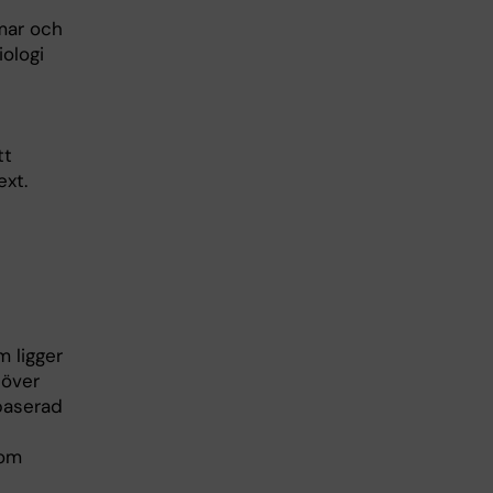
mar och
ologi
tt
ext.
m ligger
 över
baserad
som