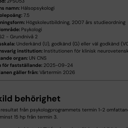
od:
2PS053
ns namn:
Hälsopsykologi
olepoäng:
7.5
dningsform:
Högskoleutbildning, 2007 års studieordning
dområde:
Psykologi
G2 - Grundnivå 2
sskala:
Underkänd (U), godkänd (G) eller väl godkänd (V
svarig institution:
Institutionen för klinisk neurovetens
tande organ:
UN CNS
för fastställande:
2025-09-24
anen gäller från:
Vårtermin 2026
kild behörighet
resultat från psykologprogrammets termin 1-2 omfatta
minst 15 hp från termin 3.