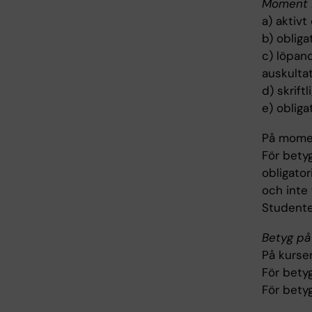
Moment 2
a) aktivt
b) obliga
c) löpan
auskultat
d) skrift
e) oblig
På momen
För bety
obligator
och inte 
Studenten
Betyg på
På kurse
För bety
För bety