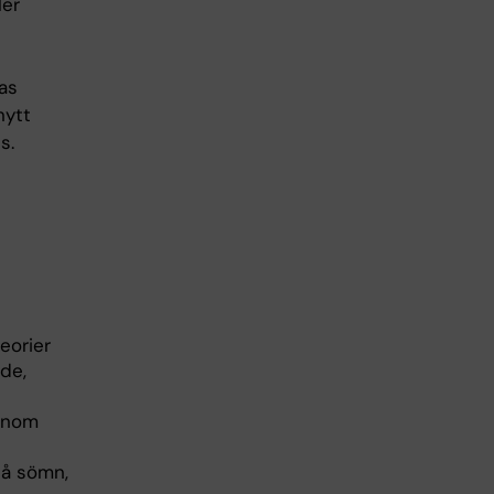
ler
as
nytt
s.
eorier
de,
 inom
på sömn,