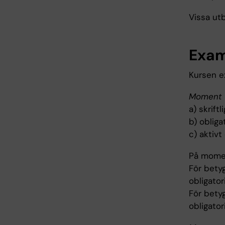
Vissa utb
Exam
Kursen e
Moment 1
a) skrift
b) obliga
c) aktivt
På momen
För bety
obligator
För bety
obligator