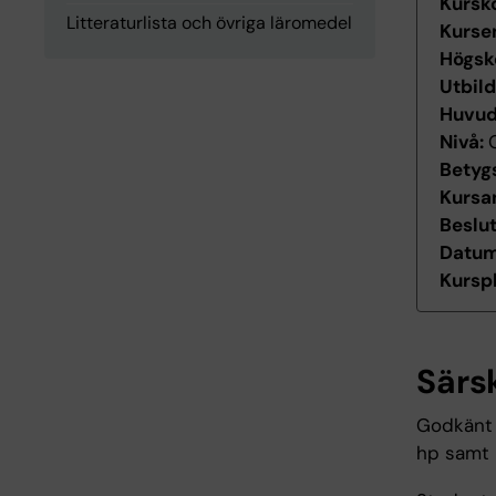
Kursk
Litteraturlista och övriga läromedel
Kurse
Högsk
Utbil
Huvu
Nivå:
Betyg
Kursan
Beslu
Datum 
Kurspl
Särs
Godkänt 
hp samt 