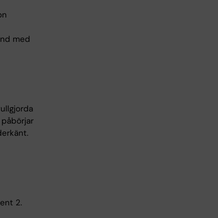
on
band med
ullgjorda
 påbörjar
derkänt.
ent 2.