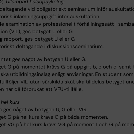
, Tillämpad hälsopsykologi
 deltagande vid obligatoriskt seminarium inför auskultati
torisk inlämningsuppgift inför auskultation
de examination av professionellt förhållningssätt i sam
ion (VIL), ges betyget U eller G
lig rapport, ges betyget U eller G
atoriskt deltagande i diskussionsseminarium.
tet ges något av betygen U eller G.
get G på momentet krävs G på uppgift b, c och d, samt f
iska utbildningsinslag enligt anvisningar. En student som
fullföljer VIL, utan särskilda skäl, ska tilldelas betyget un
 har då förbrukat ett VFU-tillfälle.
 hel kurs
n ges något av betygen U, G eller VG.
get G på hel kurs krävs G på båda momenten.
get VG på hel kurs krävs VG på moment 1 och G på mom