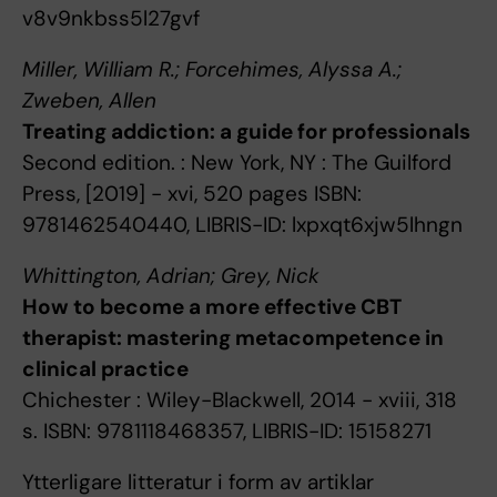
v8v9nkbss5l27gvf
Miller, William R.; Forcehimes, Alyssa A.;
Zweben, Allen
Treating addiction: a guide for professionals
Second edition. : New York, NY : The Guilford
Press, [2019] - xvi, 520 pages ISBN:
9781462540440, LIBRIS-ID: lxpxqt6xjw5lhngn
Whittington, Adrian; Grey, Nick
How to become a more effective CBT
therapist: mastering metacompetence in
clinical practice
Chichester : Wiley-Blackwell, 2014 - xviii, 318
s. ISBN: 9781118468357, LIBRIS-ID: 15158271
Ytterligare litteratur i form av artiklar