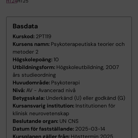
HT24
HT25
Basdata
Kurskod:
2PT119
Kursens namn:
Psykoterapeutiska teorier och
metoder 2
Högskolepoäng:
10
Utbildningsform:
Högskoleutbildning, 2007
års studieordning
Huvudområde:
Psykoterapi
Nivå:
AV - Avancerad nivå
Betygsskala:
Underkänd (U) eller godkänd (G)
Kursansvarig institution:
Institutionen för
klinisk neurovetenskap
Beslutande organ:
UN CNS
Datum för fastställande:
2025-03-14
Kursplanen gäller från:
Hösttermin 2025