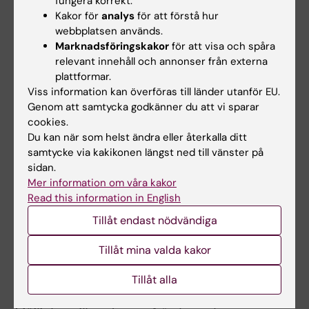
fungera korrekt.
tentamina/prov ges inte något ytterligare
Kakor för
analys
för att förstå hur
examinationstillfälle. Som examinationstillfälle
webbplatsen används.
Marknadsföringskakor
för att visa och spåra
räknas de gånger studenten deltagit i ett och
relevant innehåll och annonser från externa
samma prov. Inlämning av blank skrivning
plattformar.
räknas som examinationstillfälle. Digital
Viss information kan överföras till länder utanför EU.
examination som öppnats via lärplattform
Genom att samtycka godkänner du att vi sparar
cookies.
räknas som examinationstillfälle även om
Du kan när som helst ändra eller återkalla ditt
examinationen inte lämnats in.
samtycke via kakikonen längst ned till vänster på
Examinationstillfälle till vilket studenten anmält
sidan.
Mer information om våra kakor
sig men inte deltagit räknas inte som
Read this information in English
examinationstillfälle. För att en
Tillåt endast nödvändiga
examinationsuppgift ska vara aktuell för
bedömning måste den ha inkommit inom
Tillåt mina valda kakor
utsatt tid, annars hänvisas studenten till
Tillåt alla
omexaminationstillfället.