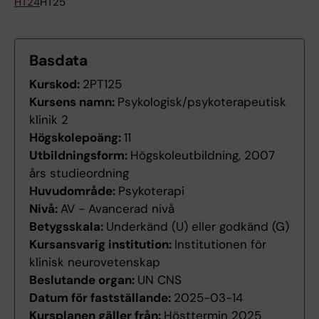
HT24
HT25
Basdata
Kurskod:
2PT125
Kursens namn:
Psykologisk/psykoterapeutisk
klinik 2
Högskolepoäng:
11
Utbildningsform:
Högskoleutbildning, 2007
års studieordning
Huvudområde:
Psykoterapi
Nivå:
AV - Avancerad nivå
Betygsskala:
Underkänd (U) eller godkänd (G)
Kursansvarig institution:
Institutionen för
klinisk neurovetenskap
Beslutande organ:
UN CNS
Datum för fastställande:
2025-03-14
Kursplanen gäller från:
Hösttermin 2025