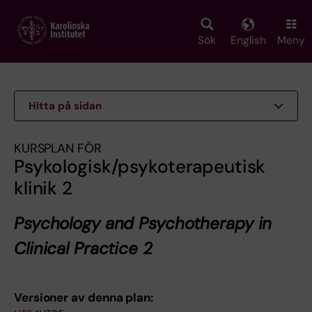
Skip
to
main
Sök
English
Meny
content
Hitta på sidan
KURSPLAN FÖR
Psykologisk/psykoterapeutisk
klinik 2
Psychology and Psychotherapy in
Clinical Practice 2
Versioner av denna plan: