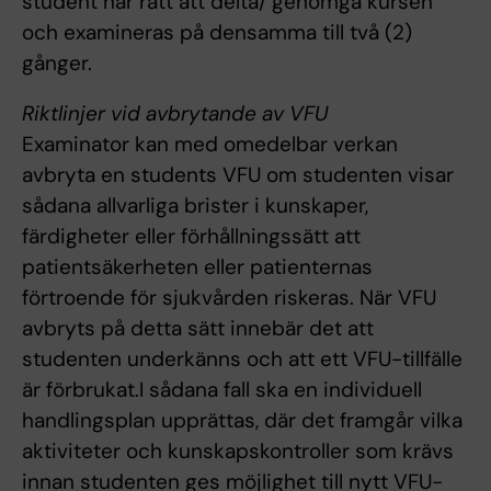
student har rätt att delta/ genomgå kursen
och examineras på densamma till två (2)
gånger.
Riktlinjer vid avbrytande av VFU
Examinator kan med omedelbar verkan
avbryta en students VFU om studenten visar
sådana allvarliga brister i kunskaper,
färdigheter eller förhållningssätt att
patientsäkerheten eller patienternas
förtroende för sjukvården riskeras. När VFU
avbryts på detta sätt innebär det att
studenten underkänns och att ett VFU-tillfälle
är förbrukat.I sådana fall ska en individuell
handlingsplan upprättas, där det framgår vilka
aktiviteter och kunskapskontroller som krävs
innan studenten ges möjlighet till nytt VFU-