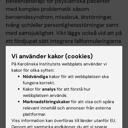
beteendeterapi för psykiatriska patienter
med komplex problematik såsom
beroendesyndrom, missbruk, ätstörningar,
tvång och/eller personlighetsstörningar samt
med samsjuklighet. Vikt läggs också̊ vid att på̊
ett fördjupat sätt integrera fallformuleringarna
i psykoterapin, löpnade revidera dem i syfte
Vi använder kakor (cookies)
att nå behandlingsmålen, samt att kritiskt
På Karolinska Institutets webbplats använder vi
granska och utvärdera behandlingen i
kakor för olika syften:
behandlingsrapport. De organisatoriska,
Nödvändiga
kakor för att webbplatsen ska
juridiska och institutionella förutsättningarna
fungera korrekt.
för psykoterapihandledningen
Kakor för
analys
för att förstå hur
webbplatsen används.
uppmärksammas och analyseras.
Marknadsföringskakor
för att visa och spåra
relevant innehåll och annonser från externa
Moment 3: Självupplevd erfarenhet och
plattformar.
kliniska färdigheter, 1 hp
Viss information kan överföras till länder utanför EU.
Momentet behandlar terapeutfärdigheter och
Genom att samtycka godkänner du att vi sparar