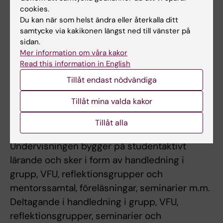
cookies.
hur dessa kan identifieras och utvecklas
Du kan när som helst ändra eller återkalla ditt
utifrån den enskilda studentens behov. Fokus
samtycke via kakikonen längst ned till vänster på
ligger på att utveckla förmågan att reflektera
sidan.
över egna reaktioner och beteenden i relation
Mer information om våra kakor
Read this information in English
till patientarbetet, det psykologiska
arbetssättet samt utvecklingen av den
Tillåt endast nödvändiga
professionella rollen som specialistpsykolog.
Tillåt mina valda kakor
Tillåt alla
Arbetsformer
Undervisningen bygger på studentaktivt
lärande och sker i form av handledning i
grupp, VFU, reflektionsgrupper och
mentorssamtal, föreläsningar, seminarier m.m.
Deltagande i handledning i grupp, VFU,
reflektionsgrupper, seminarier och