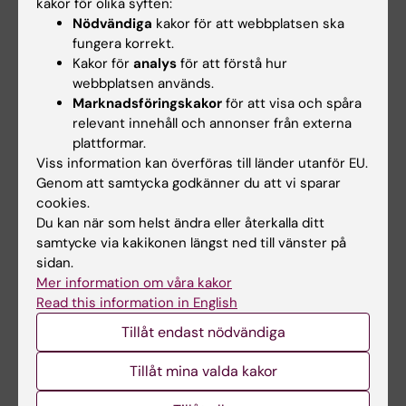
kakor för olika syften:
obligatoriska utbildningsinslagen, eller tagit
Nödvändiga
kakor för att webbplatsen ska
igen frånvaro/ brister i enlighet med
fungera korrekt.
examinators anvisningar kan inte
Kakor för
analys
för att förstå hur
webbplatsen används.
studieresultaten slutrapporteras. Frånvaro
Marknadsföringskakor
för att visa och spåra
från eller ej fullgörande av ett obligatoriskt
relevant innehåll och annonser från externa
utbildningsinslag kan innebära att den
plattformar.
studerande inte kan ta igen tillfället förrän
Viss information kan överföras till länder utanför EU.
Genom att samtycka godkänner du att vi sparar
nästa gång kursen ges.
cookies.
Du kan när som helst ändra eller återkalla ditt
Möjlighet till undantag från kursplanens
samtycke via kakikonen längst ned till vänster på
föreskrifter om examination
sidan.
Om det föreligger särskilda skäl, eller behov av
Mer information om våra kakor
Read this information in English
anpassning för student med
funktionsnedsättning får examinator fatta
Tillåt endast nödvändiga
beslut om att frångå kursplanens föreskrifter
Tillåt mina valda kakor
om examinationsform, antal