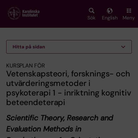
Skip
to
main
Sök
English
Meny
content
Hitta på sidan
KURSPLAN FÖR
Vetenskapsteori, forsknings- och
utvärderingsmetoder i
psykoterapi 1 - inriktning kognitiv
beteendeterapi
Scientific Theory, Research and
Evaluation Methods in