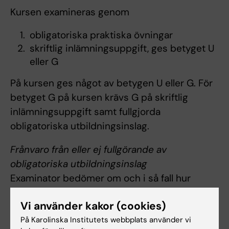
Kursen examineras genom
obligatoriska praktiska övningar
skriftlig inlämningsuppgift, ges betyget U
eller G
På kursen ges något av betygen U eller G. För
betyget G på kursen krävs G på skriftlig
inlämningsuppgift samt fullgjorda
obligatoriska utbildningsinslag.
Frånvaro från eller ej fullgörande av
obligatoriska utbildningsinslag
Examinator bedömer om och i så fall hur
frånvaro från eller ej fullgjorda obligatoriska
Vi använder kakor (cookies)
utbildningsinslag kan tas igen. Innan
På Karolinska Institutets webbplats använder vi
studenten deltagit i eller fullgjort de