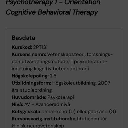
Psychotherapy 1 - Orientation
Cognitive Behavioral Therapy
Basdata
Kurskod:
2PT131
Kursens namn:
Vetenskapsteori, forsknings-
och utvärderingsmetoder i psykoterapi 1 -
inriktning kognitiv beteendeterapi
Högskolepoäng:
2.5
Utbildningsform:
Högskoleutbildning, 2007
års studieordning
Huvudområde:
Psykoterapi
Nivå:
AV - Avancerad nivå
Betygsskala:
Underkänd (U) eller godkänd (G)
Kursansvarig institution:
Institutionen för
klinisk neurovetenskap