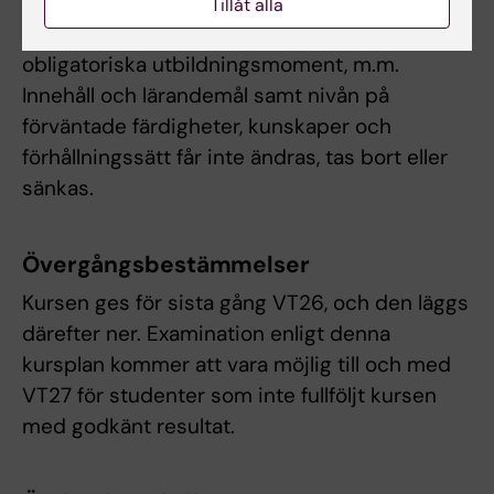
examinationstillfällen, möjlighet till
Tillåt alla
komplettering eller undantag från
obligatoriska utbildningsmoment, m.m.
Innehåll och lärandemål samt nivån på
förväntade färdigheter, kunskaper och
förhållningssätt får inte ändras, tas bort eller
sänkas.
Övergångsbestämmelser
Kursen ges för sista gång VT26, och den läggs
därefter ner. Examination enligt denna
kursplan kommer att vara möjlig till och med
VT27 för studenter som inte fullföljt kursen
med godkänt resultat.