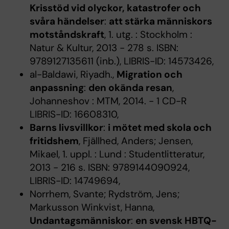
Krisstöd vid olyckor, katastrofer och
svåra händelser
:
att stärka människors
motståndskraft
, 1. utg. : Stockholm :
Natur & Kultur, 2013 - 278 s. ISBN:
9789127135611 (inb.), LIBRIS-ID: 14573426,
al-Baldawi, Riyadh.,
Migration och
anpassning
:
den okända resan
,
Johanneshov : MTM, 2014. - 1 CD-R
LIBRIS-ID: 16608310,
Barns livsvillkor
:
i mötet med skola och
fritidshem
, Fjällhed, Anders; Jensen,
Mikael, 1. uppl. : Lund : Studentlitteratur,
2013 - 216 s. ISBN: 9789144090924,
LIBRIS-ID: 14749694,
Norrhem, Svante; Rydström, Jens;
Markusson Winkvist, Hanna,
Undantagsmänniskor
:
en svensk HBTQ-