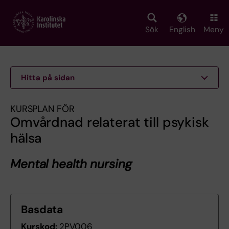
Skip
to
main
Sök
English
Meny
content
Hitta på sidan
KURSPLAN FÖR
Omvårdnad relaterat till psykisk
hälsa
Mental health nursing
Basdata
Kurskod:
2PV006