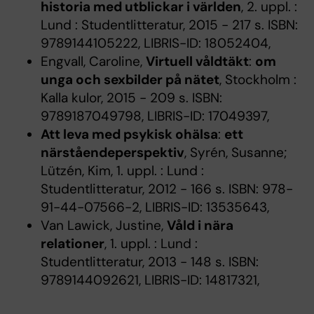
historia med utblickar i världen
, 2. uppl. :
Lund : Studentlitteratur, 2015 - 217 s. ISBN:
9789144105222, LIBRIS-ID: 18052404,
Engvall, Caroline,
Virtuell våldtäkt
:
om
unga och sexbilder på nätet
, Stockholm :
Kalla kulor, 2015 - 209 s. ISBN:
9789187049798, LIBRIS-ID: 17049397,
Att leva med psykisk ohälsa
:
ett
närståendeperspektiv
, Syrén, Susanne;
Lützén, Kim, 1. uppl. : Lund :
Studentlitteratur, 2012 - 166 s. ISBN: 978-
91-44-07566-2, LIBRIS-ID: 13535643,
Van Lawick, Justine,
Våld i nära
relationer
, 1. uppl. : Lund :
Studentlitteratur, 2013 - 148 s. ISBN:
9789144092621, LIBRIS-ID: 14817321,