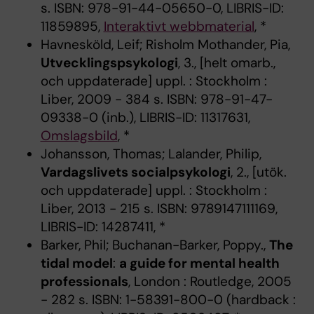
s. ISBN: 978-91-44-05650-0, LIBRIS-ID:
11859895,
Interaktivt webbmaterial
, *
Havnesköld, Leif; Risholm Mothander, Pia,
Utvecklingspsykologi
, 3., [helt omarb.,
och uppdaterade] uppl. : Stockholm :
Liber, 2009 - 384 s. ISBN: 978-91-47-
09338-0 (inb.), LIBRIS-ID: 11317631,
Omslagsbild
, *
Johansson, Thomas; Lalander, Philip,
Vardagslivets socialpsykologi
, 2., [utök.
och uppdaterade] uppl. : Stockholm :
Liber, 2013 - 215 s. ISBN: 9789147111169,
LIBRIS-ID: 14287411, *
Barker, Phil; Buchanan-Barker, Poppy.,
The
tidal model
:
a guide for mental health
professionals
, London : Routledge, 2005
- 282 s. ISBN: 1-58391-800-0 (hardback :