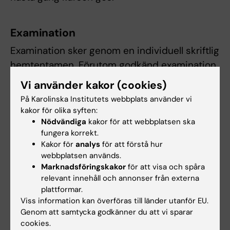
Examination
Examination sker genom en individuell skriftlig
hemtentamen. Förutom godkänd examination
krävs utförda obligatoriska uppgifter samt
Vi använder kakor (cookies)
deltagande i obligatorisk seminarier för
På Karolinska Institutets webbplats använder vi
godkänt betyg,
kakor för olika syften:
Nödvändiga
kakor för att webbplatsen ska
Närvaro vid fysiska träffar är obligatorisk. Vid
fungera korrekt.
Kakor för
analys
för att förstå hur
frånvaro ankommer på studenten att inhämta
webbplatsen används.
information om eventuell kompensation.
Marknadsföringskakor
för att visa och spåra
Student som ej är godkänd efter ordinarie
relevant innehåll och annonser från externa
examinationstillfälle har rätt att delta vid
plattformar.
Viss information kan överföras till länder utanför EU.
ytterligare fem examinatinstillfällen. Student
Genom att samtycka godkänner du att vi sparar
som saknar godkänt resultat efter tre
cookies.