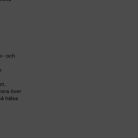
so- och
h
et,
tera över
på hälsa