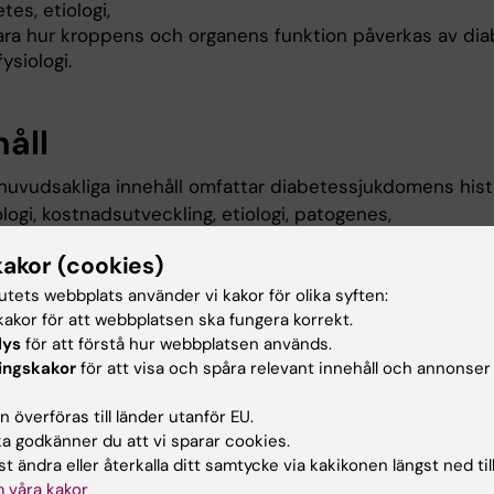
tes, etiologi,
lara hur kroppens och organens funktion påverkas av dia
ysiologi.
håll
huvudsakliga innehåll omfattar diabetessjukdomens histo
ogi, kostnadsutveckling, etiologi, patogenes,
sdysfunktion, mekanismer för insulinresistens, terapeuti
kakor (cookies)
iska möjligheter, framtidsutsikter beträffande prevalens
tutets webbplats använder vi kakor för olika syften:
 av diabetes regionalt samt dess komplikationer och nya
akor för att webbplatsen ska fungera korrekt.
ngsformer.
lys
för att förstå hur webbplatsen används.
ingskakor
för att visa och spåra relevant innehåll och annonser
er grundläggande kunskaper om metabolism och
sjukdomarna. Innehållet spänner över basal metabolism
 överföras till länder utanför EU.
 på cell, organ- och helkroppsnivå till diabetespatogene
 godkänner du att vi sparar cookies.
behandling samt vidare till komplikationer orsakade av d
t ändra eller återkalla ditt samtycke via kakikonen längst ned til
 våra kakor