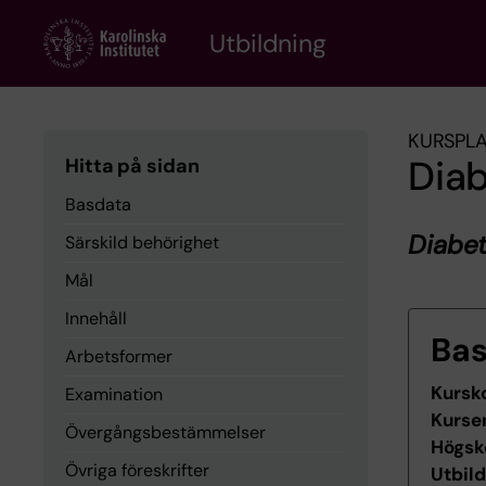
Skip
to
Utbildning
main
content
KURSPL
Diab
Hitta på sidan
Basdata
Diabet
Särskild behörighet
Mål
Innehåll
Ba
Arbetsformer
Kursk
Examination
Kurse
Övergångsbestämmelser
Högsk
Övriga föreskrifter
Utbil