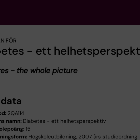
AN FÖR
etes - ett helhetsperspekt
es - the whole picture
sdata
od:
2QA114
ns namn:
Diabetes - ett helhetsperspektiv
olepoäng:
15
dningsform:
Högskoleutbildning, 2007 års studieordning