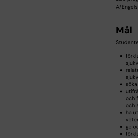
A/Engels
Mål
Studente
förk
sjukv
rela
sjuk
söka
utifr
och 
och 
ha u
veten
ge o
förk