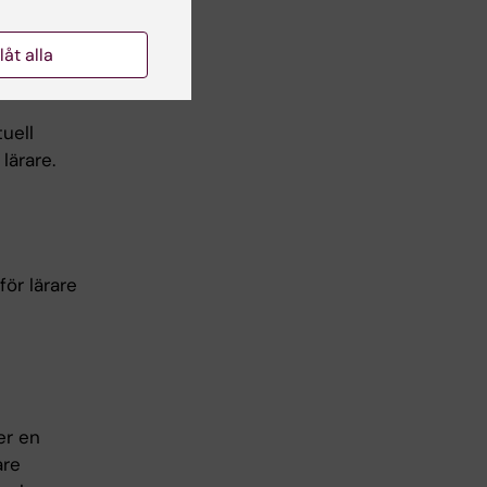
llåt alla
uell
lärare.
ör lärare
er en
are