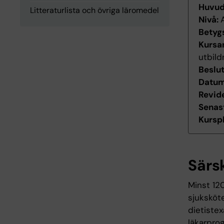
Huvu
Litteraturlista och övriga läromedel
Nivå:
Betyg
Kursan
utbild
Beslu
Datum 
Revid
Senas
Kurspl
Särs
Minst 12
sjuksköt
dietistex
läkarpro