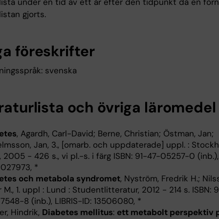
rlista under en tid av ett år efter den tidpunkt då en för
listan gjorts.
a föreskrifter
ningsspråk: svenska
raturlista och övriga läromedel
etes
, Agardh, Carl-David; Berne, Christian; Östman, Jan;
lmsson, Jan, 3., [omarb. och uppdaterade] uppl. : Stockh
, 2005 - 426 s., vi pl.-s. i färg ISBN: 91-47-05257-0 (inb.)
0027973, *
etes och metabola syndromet
, Nyström, Fredrik H.; Nils
 M., 1. uppl : Lund : Studentlitteratur, 2012 - 214 s. ISBN:
7548-8 (inb.), LIBRIS-ID: 13506080, *
r, Hindrik,
Diabetes mellitus
:
ett metabolt perspektiv 