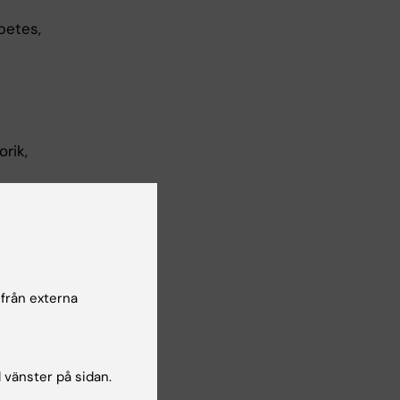
betes,
rik,
ska och
 och
 från externa
 och
s och
iabetes.
l vänster på sidan.