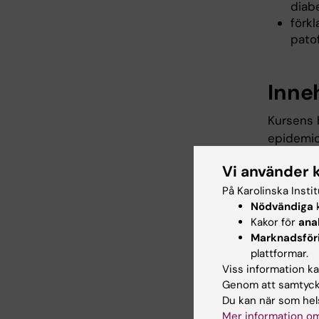
diabe
förk
patof
Inne
Kursens 
epidemiol
betacell
Vi använder 
diagnost
På Karolinska Insti
incidens
Nödvändiga
k
behandli
Kakor för
ana
Marknadsför
Kursen g
plattformar.
diabetes
Viss information kan
fysiologi
Genom att samtycka
diabetes
Du kan när som hels
Mer information om