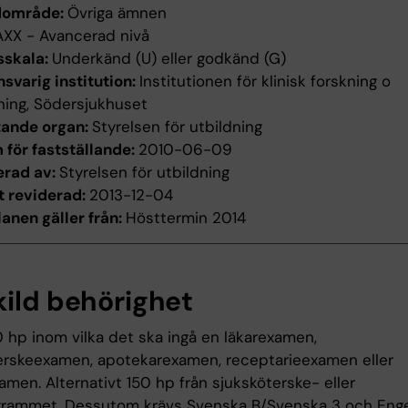
dområde:
Övriga ämnen
AXX - Avancerad nivå
sskala:
Underkänd (U) eller godkänd (G)
svarig institution:
Institutionen för klinisk forskning o
ning, Södersjukhuset
tande organ:
Styrelsen för utbildning
för fastställande:
2010-06-09
erad av:
Styrelsen för utbildning
t reviderad:
2013-12-04
anen gäller från:
Hösttermin 2014
kild behörighet
0 hp inom vilka det ska ingå en läkarexamen,
erskeexamen, apotekarexamen, receptarieexamen eller
amen. Alternativt 150 hp från sjuksköterske- eller
grammet. Dessutom krävs Svenska B/Svenska 3 och Eng