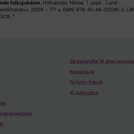
nde folksjukdom
, Hofvander, Niklas, 1. uppl. : Lund :
ntlitteratur, 2008 - 177 s. ISBN: 978-91-44-02081-5, LIB
9508, *
Så behandlar KI dina personu
Kontakta KI
Nyheter från KI
KI-kalendern
len
programwebbar
KI