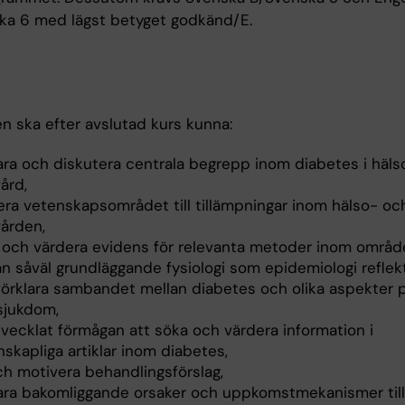
ka 6 med lägst betyget godkänd/E.
n ska efter avslutad kurs kunna:
lara och diskutera centrala begrepp inom diabetes i häl
ård,
tera vetenskapsområdet till tillämpningar inom hälso- oc
vården,
 och värdera evidens för relevanta metoder inom områd
ån såväl grundläggande fysiologi som epidemiologi reflek
förklara sambandet mellan diabetes och olika aspekter 
sjukdom,
tvecklat förmågan att söka och värdera information i
skapliga artiklar inom diabetes,
ch motivera behandlingsförslag,
lara bakomliggande orsaker och uppkomstmekanismer till