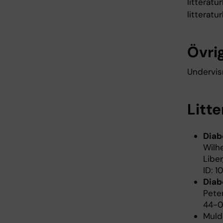
litteratu
litteratur
Övrig
Undervis
Litte
Diab
Wilhe
Liber
ID: 1
Diab
Peter
44-0
Mulde