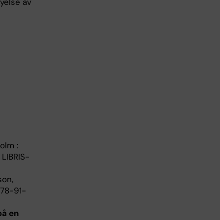
nyelse av
olm :
, LIBRIS-
son,
 978-91-
på en