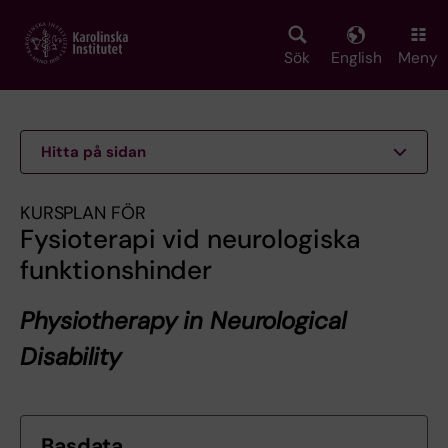
Skip
to
main
Sök
English
Meny
content
Hitta på sidan
KURSPLAN FÖR
Fysioterapi vid neurologiska
funktionshinder
Physiotherapy in Neurological
Disability
Basdata