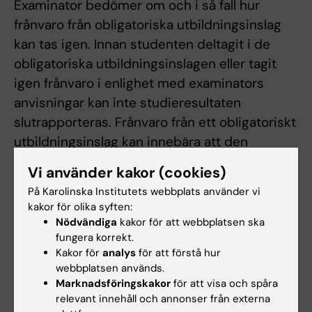
Examinator bedömer om och i så fall hur
frånvaro från obligatoriska utbildningsinslag
kan tas igen. Innan studenten deltagit i de
obligatoriska utbildningsinslagen eller tagit
igen frånvaro i enlighet med examinators
anvisningar kan inte studieresultaten
slutrapporteras. Frånvaro från ett obligatoriskt
utbildningsinslag kan innebära att den
studerande inte kan ta igen tillfället förrän
Vi använder kakor (cookies)
nästa gång kursen ges.
På Karolinska Institutets webbplats använder vi
kakor för olika syften:
Student som ej är godkänd efter ordinarie
Nödvändiga
kakor för att webbplatsen ska
seminarium kan göra kompletteringar på de
fungera korrekt.
enskilda skriftliga inlämningsuppgifterna vid
Kakor för
analys
för att förstå hur
webbplatsen används.
ytterligare fem inlämningstillfällen.
Marknadsföringskakor
för att visa och spåra
relevant innehåll och annonser från externa
Student som ej är godkänd vid ordinarie