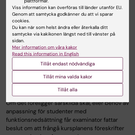
plattformar.
examination kan göra komplettering i
Viss information kan överföras till länder utanför EU.
samband med ordinarie examination. Därefter
Genom att samtycka godkänner du att vi sparar
cookies.
ges möjlighet till examination vid ytterligare
Du kan när som helst ändra eller återkalla ditt
fem tillfällen. Om studenten genomfört sex
samtycke via kakikonen längst ned till vänster på
underkända inlämningar ges inte något
sidan.
ytterligare examinationstillfälle. Som
Mer information om våra kakor
Read this information in English
examinationstillfälle räknas de gånger
studenten deltagit i ett och samma prov. För
Tillåt endast nödvändiga
sent inlämnade examinationsuppgifter
Tillåt mina valda kakor
beaktas ej. Studenter som inte lämnat in i tid
hänvisas till omtentamenstillfälle.
Tillåt alla
Om det föreligger särskilda skäl, eller behov av
anpassning för studenter med
funktionsnedsättning får examinator fattar
beslut om att frångå kursplanens föreskrifter