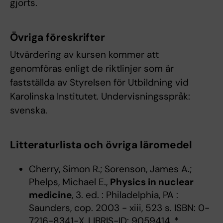
gjorts.
Övriga föreskrifter
Utvärdering av kursen kommer att
genomföras enligt de riktlinjer som är
fastställda av Styrelsen för Utbildning vid
Karolinska Institutet. Undervisningsspråk:
svenska.
Litteraturlista och övriga läromedel
Cherry, Simon R.; Sorenson, James A.;
Phelps, Michael E.,
Physics in nuclear
medicine
, 3. ed. : Philadelphia, PA :
Saunders, cop. 2003 - xiii, 523 s. ISBN: 0-
7216-8341-X, LIBRIS-ID: 9059414, *