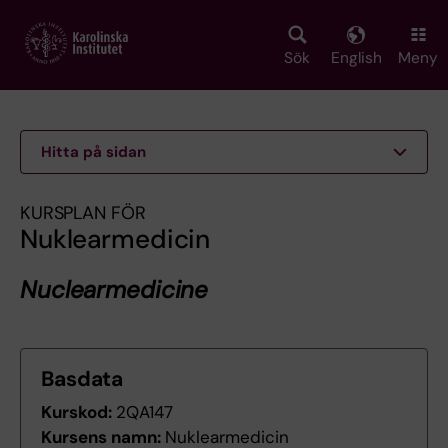
Skip
to
main
Sök
English
Meny
content
Hitta på sidan
KURSPLAN FÖR
Nuklearmedicin
Nuclearmedicine
Basdata
Kurskod:
2QA147
Kursens namn:
Nuklearmedicin