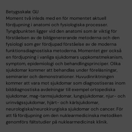
Betygsskala: GU
Moment två inleds med en för momentet aktuell
fördjupning i anatomi och fysiologiska processer.
Tyngdpunkten ligger vid den anatomi som är viktig för
förståelsen av de bildgenererande metoderna och den
fysiologi som ger fördjupad förståelse av de moderna
funktionsdiagnostiska metoderna. Momentet ger också
en fördjupning i vanliga sjukdomars uppkomstmekanism,
symptom, epidemiologi och behandlingsprinciper. Olika
sjukdomar kommer att behandlas under föreläsningar,
seminarier och demonstrationer. Huvudinriktningen
kommer att vara mot sjukdomar som diagnostiseras inom
bilddiagnostiska avdelningar till exempel ortopediska
sjukdomar, mag-tarmsjukdomar, lungsjukdomar, njur- och
urinvägssjukdomar, hjärt- och kärlsjukdomar,
neurologiska/neurokirurgiska sjukdomar och cancer. För
att få fördjupning om den nuklearmedicinska metodiken
genomförs fältstudier på nuklearmedicinsk klinik.