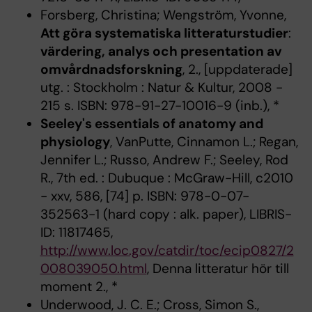
Forsberg, Christina; Wengström, Yvonne,
Att göra systematiska litteraturstudier
:
värdering, analys och presentation av
omvårdnadsforskning
, 2., [uppdaterade]
utg. : Stockholm : Natur & Kultur, 2008 -
215 s. ISBN: 978-91-27-10016-9 (inb.), *
Seeley's essentials of anatomy and
physiology
, VanPutte, Cinnamon L.; Regan,
Jennifer L.; Russo, Andrew F.; Seeley, Rod
R., 7th ed. : Dubuque : McGraw-Hill, c2010
- xxv, 586, [74] p. ISBN: 978-0-07-
352563-1 (hard copy : alk. paper), LIBRIS-
ID: 11817465,
http://www.loc.gov/catdir/toc/ecip0827/2
008039050.html
, Denna litteratur hör till
moment 2., *
Underwood, J. C. E.; Cross, Simon S.,