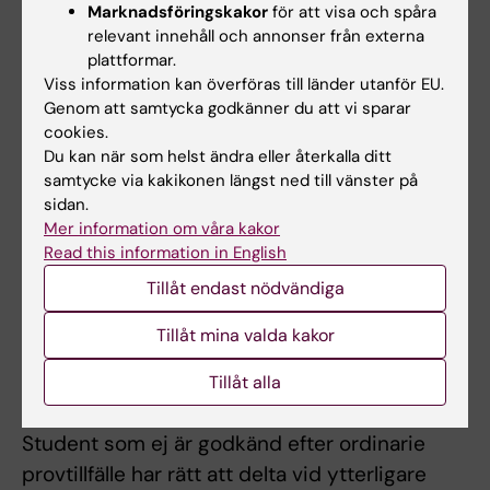
Marknadsföringskakor
för att visa och spåra
med kursens examinator kan studenten
relevant innehåll och annonser från externa
erhålla ersättningsuppgift vid frånvaro från
plattformar.
obligatoriska delar.
Viss information kan överföras till länder utanför EU.
Genom att samtycka godkänner du att vi sparar
cookies.
Du kan när som helst ändra eller återkalla ditt
Examination
samtycke via kakikonen längst ned till vänster på
Moment 1 examineras genom enskild skriftlig
sidan.
tentamen. Moment 2 examineras genom
Mer information om våra kakor
Read this information in English
enskild skriftlig tentamen. Moment 3
Tillåt endast nödvändiga
examineras genom skriftlig sammanställning
och muntlig presentation. För att få godkänt
Tillåt mina valda kakor
på kursen så krävs godkänt deltagande på
laborationer, fältstudier och enskilt arbete
Tillåt alla
samt godkänd enskild skriftlig tentamen.
Student som ej är godkänd efter ordinarie
provtillfälle har rätt att delta vid ytterligare