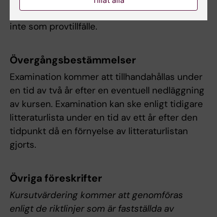
Tillåt alla
studenten anmält sig men inte deltagit räknas
inte som provtillfälle.
Övergångsbestämmelser
Examination kommer att tillhandahållas under
en tid av två år efter en eventuell nedläggning
av kursen. Examination kan ske enligt tidigare
litteraturlista under en tid av ett år efter den
tidpunkt då en förnyelse av litteraturlistan
gjorts.
Övriga föreskrifter
Kursutvärdering kommer att genomföras
enligt de riktlinjer som är fastställda av