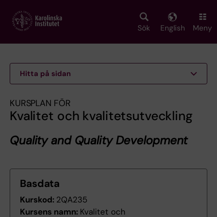
Skip
to
main
Sök
English
Meny
content
Hitta på sidan
KURSPLAN FÖR
Kvalitet och kvalitetsutveckling
Quality and Quality Development
Basdata
Kurskod:
2QA235
Kursens namn:
Kvalitet och