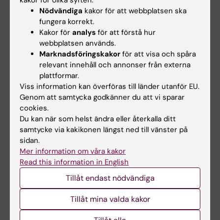
kakor för olika syften:
Inlämningsuppgifter
Nödvändiga
kakor för att webbplatsen ska
fungera korrekt.
Gruppdiskussioner
Kakor för
analys
för att förstå hur
webbplatsen används.
Betyg U/G. Samtliga examinationer ska vara
Marknadsföringskakor
för att visa och spåra
godkända för godkänt slutbetyg.
relevant innehåll och annonser från externa
plattformar.
Begränsning av antal examinationstillfällen
Viss information kan överföras till länder utanför EU.
De studenter som ej är godkända efter
Genom att samtycka godkänner du att vi sparar
cookies.
ordinarie examination har rätt att delta vid
Du kan när som helst ändra eller återkalla ditt
ytterligare fem examinationstillfällen. Om
samtycke via kakikonen längst ned till vänster på
studenten genomfört sex underkända
sidan.
examinationer ges inte något ytterligare
Mer information om våra kakor
Read this information in English
examinationstillfälle eller någon ny kursplats
på kursen. Som provtillfälle räknas de gånger
Tillåt endast nödvändiga
studenten deltagit i en och samma
Tillåt mina valda kakor
examination. Inlämning av blank skrivning
räknas som provtillfälle. Provtillfälle till vilket