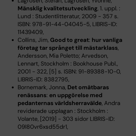
Lagrosen, Stefan; Lagrosen, Yvonne,
Mänsklig kvalitetsutveckling
, 1. uppl. :
Lund : Studentlitteratur, 2009 - 357 s.
ISBN: 978-91-44-04045-5, LIBRIS-ID:
11439409,
Collins, Jim,
Good to great
:
hur vanliga
företag tar språnget till mästarklass
,
Andersson, Mia Poletto; Arvedson,
Lennart, Stockholm : Bookhouse Publ.,
2001 - 322, [5] s. ISBN: 91-89388-10-0,
LIBRIS-ID: 8382795,
Bornemark, Jonna,
Det omätbaras
renässans
:
en uppgörelse med
pedanternas världsherravälde
, Andra
reviderade upplagan : Stockholm :
Volante, [2019] - 303 sidor LIBRIS-ID:
09l80vr6xsd55dr1,