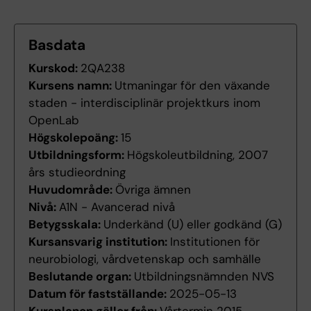
Basdata
Kurskod:
2QA238
Kursens namn:
Utmaningar för den växande
staden - interdisciplinär projektkurs inom
OpenLab
Högskolepoäng:
15
Utbildningsform:
Högskoleutbildning, 2007
års studieordning
Huvudområde:
Övriga ämnen
Nivå:
A1N - Avancerad nivå
Betygsskala:
Underkänd (U) eller godkänd (G)
Kursansvarig institution:
Institutionen för
neurobiologi, vårdvetenskap och samhälle
Beslutande organ:
Utbildningsnämnden NVS
Datum för fastställande:
2025-05-13