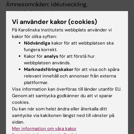
Ämnesområden: idéutveckling,
användarinvolvering,
affärs/verksamhetsutveckling, integration,
Vi använder kakor (cookies)
samarbete, kommunikation, designmetodik,
På Karolinska Institutets webbplats använder vi
kakor för olika syften:
pu-processer inklusive planering.
Nödvändiga
kakor för att webbplatsen ska
fungera korrekt.
Kakor för
analys
för att förstå hur
Arbetsformer
webbplatsen används.
I kursen ingår olika arbetsformer, föreläsningar,
Marknadsföringskakor
för att visa och spåra
relevant innehåll och annonser från externa
interdisciplinärt grupparbete med
plattformar.
utvecklingsprojekt, praktikbesök hos
Viss information kan överföras till länder utanför EU.
uppdragsgivarna, individuella
Genom att samtycka godkänner du att vi sparar
reflektionsuppgifter samt skriftlig slutrapport
cookies.
Du kan när som helst ändra eller återkalla ditt
och presentation för uppdragsgivarna.
samtycke via kakikonen längst ned till vänster på
sidan.
Mer information om våra kakor
Examination