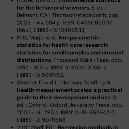
Howell, David C.,
Fundamental statistics
for the behavioral sciences
, 6. ed. :
Belmont, CA : Thomson/Wadsworth, cop.
2008 - xiv, 594 p. ISBN: 0495099007
(hbk.), LIBRIS-ID: 10469533,
Pett, Marjorie A.,
Nonparametric
statistics for health care research
:
statistics for small samples and unusual
distributions
, Thousand Oaks : Sage, cop.
1997 - 307 s. ISBN: 0-8039-7038-2,
LIBRIS-ID: 5691752,
Streiner, David L.; Norman, Geoffrey R.,
Health measurement scales
:
a practical
guide to their development and use
, 3.
ed. : Oxford : Oxford University Press, cop.
2003 - xii, 283 s. ISBN: 0-19-852847-7,
LIBRIS-ID: 9079866,
Vittinghoff, Eric,
Regression methods in