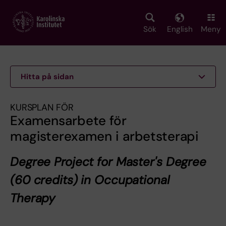
Skip
to
main
Sök
English
Meny
content
Hitta på sidan
KURSPLAN FÖR
Examensarbete för
magisterexamen i arbetsterapi
Degree Project for Master's Degree
(60 credits) in Occupational
Therapy