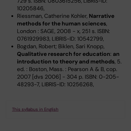
729 s. ISBN: 0803615256, LIBRIS-ID:
10205846,
Riessman, Catherine Kohler,
Narrative
methods for the human sciences
,
London : SAGE, 2008 - x, 251 s. ISBN:
0761929983, LIBRIS-ID: 10542799,
Bogdan, Robert; Biklen, Sari Knopp,
Qualitative research for education
:
an
introduction to theory and methods
, 5.
ed. : Boston, Mass. : Pearson A & B, cop.
2007 [dvs 2006] - 304 p. ISBN: 0-205-
48293-7, LIBRIS-ID: 10256268,
This syllabus in English