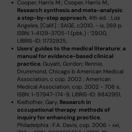
Cooper, Harris M.; Cooper, Harris M.,
Research synthesis and meta-analysis
:
a step-by-step approach
, 4th ed. : Los
Angeles, [Calif.] : SAGE, c2010. - ix, 269 p.
ISBN: 1-4129-3705-1 (pbk.) : ¹29.00,
LIBRIS-ID: 11732925,
Users' guides to the medical literature
:
a
manual for evidence-based clinical
practice
, Guyatt, Gordon; Rennie,
Drummond, Chicago b American Medical
Association, c cop. 2002 : American
Medical Association, cop. 2002 - 706 s.
ISBN: 1-57947-174-9, LIBRIS-ID: 8842951,
Kielhofner, Gary,
Research in
occupational therapy
:
methods of
inquiry for enhancing practice
,
Philadelphia : F.A. Davis, cop. 2006 - xxi,