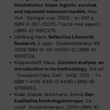
biostatistics
:
linear, logistic, survival,
and repeated measures models
, New
York : Springer, cop. 2005 - xv, 340 p.
ISBN: 0-387-20275-7 (acid-free paper),
LIBRIS-ID: 9962279,
Dahlberg, Karin,
Reflective Lifeworld
Research
, 2. uppl. : Studentlitteratur AB,
2008 ISBN: 91-44-04925-0, LIBRIS-ID:
10616729,
Krippendorff, Klaus.,
Content analysis
:
an
introduction to its methodology
, 3rd ed.
: Thousand Oaks, Calif. : SAGE, 2012. - 1 v.
ISBN: 1-4129-8315-0 ¹44.99, LIBRIS-ID:
12766953,
Kvale, Steinar; Brinkmann, Svend,
Den
kvalitativa forskningsintervjun
, 2:a :
Lund : Studentlitteratur, 2009 LIBRIS-ID: