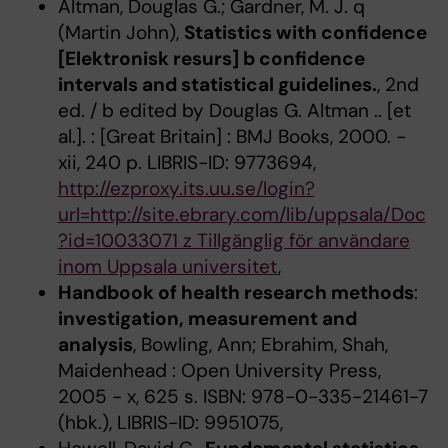
Altman, Douglas G.; Gardner, M. J. q
(Martin John),
Statistics with confidence
[Elektronisk resurs] b confidence
intervals and statistical guidelines.
, 2nd
ed. / b edited by Douglas G. Altman .. [et
al.]. : [Great Britain] : BMJ Books, 2000. -
xii, 240 p. LIBRIS-ID: 9773694,
http://ezproxy.its.uu.se/login?
url=http://site.ebrary.com/lib/uppsala/Doc
?id=10033071 z Tillgänglig för användare
inom Uppsala universitet
,
Handbook of health research methods
:
investigation, measurement and
analysis
, Bowling, Ann; Ebrahim, Shah,
Maidenhead : Open University Press,
2005 - x, 625 s. ISBN: 978-0-335-21461-7
(hbk.), LIBRIS-ID: 9951075,