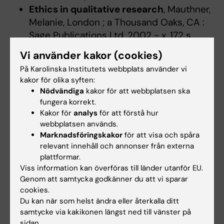
Ethics in qualitative research
, Mauthner,
Melanie, London ; a Thousand Oaks, CA :
Sage Publications Ltd, 2002 - x, 172 s.
ISBN: 0-7619-7309-5 (hft.), LIBRIS-ID:
Vi använder kakor (cookies)
8954442,
På Karolinska Institutets webbplats använder vi
Gustafsson, Bengt; Hermerén, Göran;
kakor för olika syften:
Petersson, Bo,
Good research practice -
Nödvändiga
kakor för att webbplatsen ska
what is it?
:
views, guidelines and
fungera korrekt.
examples
, Stockholm : Vetenskapsrådet,
Kakor för
analys
för att förstå hur
webbplatsen används.
2006 - 89 s. ISBN: 91-7307-086-6,
Marknadsföringskakor
för att visa och spåra
LIBRIS-ID: 10161165,
relevant innehåll och annonser från externa
http://www.cm.se/webbshop_vr/pdfer/Ra
plattformar.
pport%201.2006.pdf
,
Viss information kan överföras till länder utanför EU.
Creswell, John W.; Plano Clark, Vicki L,
Genom att samtycka godkänner du att vi sparar
cookies.
Designing and conducting mixed
Du kan när som helst ändra eller återkalla ditt
methods research
, Thousand Oaks, Calif.
samtycke via kakikonen längst ned till vänster på
; a London : SAGE, cop. 2007 - xviii, 275 p.
sidan.