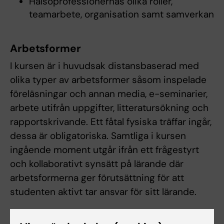
Hälsoprofessionernas olika roller,
teamarbete, organisation samt samverkan
Arbetsformer
I kursen är i huvudsak distansbaserad med
olika typer av arbetsformer såsom inspelade
föreläsningar och annan media, e-seminarier,
arbete utifrån uppgifter, litteratursökning och
rapportskrivande. Ett fåtal fysiska träffar ingår,
dessa är obligatoriska. Samtliga i kursen
ingående moment utgår ifrån ett frågestyrt
och kollaborativt synsätt på lärande där
arbetsformerna ger förutsättning för att
studenten aktivt tar ansvar för sitt lärande.