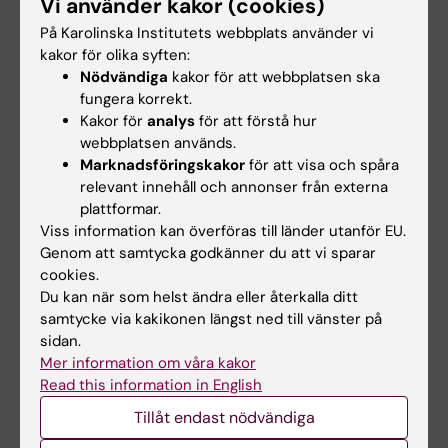
Examination
Vi använder kakor (cookies)
På Karolinska Institutets webbplats använder vi
Examinationen sker genom en skriftlig
kakor för olika syften:
fördjupningsuppgift samt muntlig redovisning,
Nödvändiga
kakor för att webbplatsen ska
inlämning och redovisning av studieuppgifter.
fungera korrekt.
Kakor för
analys
för att förstå hur
Utöver detta krävs aktivt deltagande i
webbplatsen används.
grupparbeten och obligatoriska moment
Marknadsföringskakor
för att visa och spåra
(kursträffar). I händelse av frånvaro utförs
relevant innehåll och annonser från externa
extra skriftlig uppgift efter överenskommelse
plattformar.
Viss information kan överföras till länder utanför EU.
med kursansvarig.
Genom att samtycka godkänner du att vi sparar
cookies.
Student som ej är godkänd efter ordinarie
Du kan när som helst ändra eller återkalla ditt
examenstillfälle har rätt att delta vid
samtycke via kakikonen längst ned till vänster på
ytterligare fem examenstillfällen. Om
sidan.
Mer information om våra kakor
studenten genomfört sex underkända
Read this information in English
tentamina/prov ges inte något ytterligare
Tillåt endast nödvändiga
tentamenstillfälle. Som examenstillfälle räknas