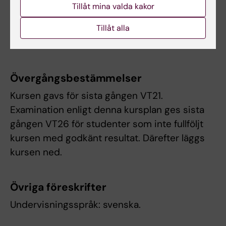
de gånger studenten deltagit i ett och samma
Tillåt mina valda kakor
prov. Examenstillfälle till vilket studenten
Tillåt alla
anmält sig men inte deltagit räknas inte som
examenstillfälle.
Övergångsbestämmelser
Kursen gavs för sista gången VT21.
Examination enligt denna kursplan ges sista
gången VT26 för studenter som inte fullföljt
kursen med godkänt resultat. Därefter läggs
kursen ned.
Övriga föreskrifter
Undervisningsspråk: svenska.