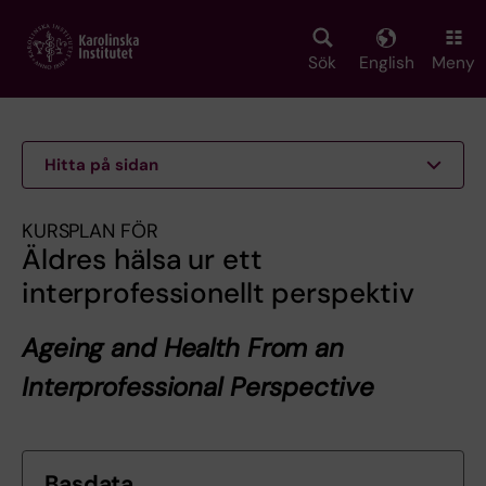
Skip
to
main
Sök
English
Meny
content
Hitta på sidan
KURSPLAN FÖR
Äldres hälsa ur ett
interprofessionellt perspektiv
Ageing and Health From an
Interprofessional Perspective
Basdata